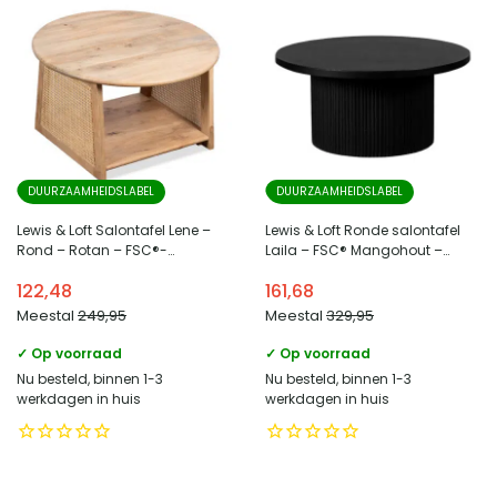
DUURZAAMHEIDSLABEL
DUURZAAMHEIDSLABEL
Lewis & Loft Salontafel Lene –
Lewis & Loft Ronde salontafel
Rond – Rotan – FSC®-
Laila – FSC® Mangohout –
gecertificeerd mangohout –
Rond ⌀70 – Zwart
122,48
161,68
Naturel
Meestal
249,95
Meestal
329,95
✓ Op voorraad
✓ Op voorraad
Nu besteld, binnen 1-3
Nu besteld, binnen 1-3
werkdagen in huis
werkdagen in huis