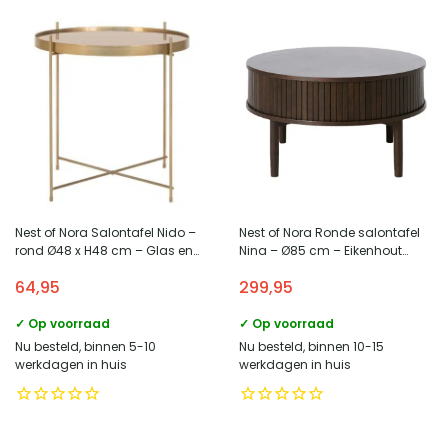
Nest of Nora Salontafel Nido –
Nest of Nora Ronde salontafel
rond Ø48 x H48 cm – Glas en
Nina – Ø85 cm – Eikenhout
staal – Brass
fineer – Met opbergruimte –
64,95
299,95
Espresso
✓ Op voorraad
✓ Op voorraad
Nu besteld, binnen 5-10
Nu besteld, binnen 10-15
werkdagen in huis
werkdagen in huis