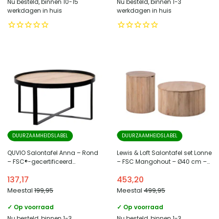
Nu besteld, binnen 10-15
Nu besteld, binnen 1-3
werkdagen in huis
werkdagen in huis
DUURZAAMHEIDSLABEL
DUURZAAMHEIDSLABEL
QUVIO Salontafel Anna – Rond
Lewis & Loft Salontafel set Lonne
– FSC®-gecertificeerd
– FSC Mangohout – Ø40 cm –
mangohout – Zwart – Naturel
Ø70 cm – Met opbergruimte –
137,17
453,20
Naturel – Set van 2
Meestal
199,95
Meestal
499,95
✓ Op voorraad
✓ Op voorraad
Nu besteld, binnen 1-3
Nu besteld, binnen 1-3