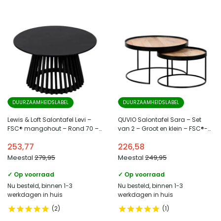
DUURZAAMHEIDSLABEL
DUURZAAMHEIDSLABEL
Lewis & Loft Salontafel Levi –
QUVIO Salontafel Sara – Set
FSC® mangohout – Rond 70 –
van 2 – Groot en klein – FSC®-
Zwart
gecertificeerd mangohout –
253,77
226,58
Metaal – Zwart – Naturel
Meestal
279,95
Meestal
249,95
✓ Op voorraad
✓ Op voorraad
Nu besteld, binnen 1-3
Nu besteld, binnen 1-3
werkdagen in huis
werkdagen in huis
2
1