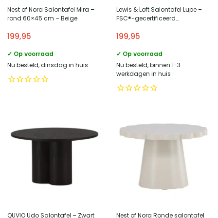
Nest of Nora Salontafel Mira –
Lewis & Loft Salontafel Lupe –
rond 60×45 cm – Beige
FSC®-gecertificeerd
mangohout – Rond ø80 cm –
199,95
199,95
Walnoot bruin
✓ Op voorraad
✓ Op voorraad
Nu besteld, dinsdag in huis
Nu besteld, binnen 1-3
werkdagen in huis
QUVIO Udo Salontafel – Zwart
Nest of Nora Ronde salontafel