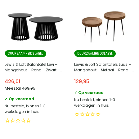
DUURZAAMHEIDSLABEL
DUURZAAMHEIDSLABEL
Lewis & Loft Salontafel Levi –
Lewis & Loft Salontafels Luus –
Mangohout – Rond – Zwart –
Mangohout – Metaal – Rond –
Klein en groot – Set van 2
Bruin mat – Klein en groot – Set
426,01
129,95
van 2
Meestal
469,95
✓ Op voorraad
✓ Op voorraad
Nu besteld, binnen 1-3
werkdagen in huis
Nu besteld, binnen 1-3
werkdagen in huis