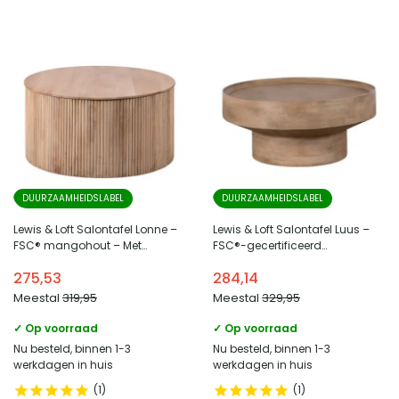
DUURZAAMHEIDSLABEL
DUURZAAMHEIDSLABEL
Lewis & Loft Salontafel Lonne –
Lewis & Loft Salontafel Luus –
FSC® mangohout – Met
FSC®-gecertificeerd
opbergruimte – ⌀70 cm –
mangohout – Rond ⌀80 cm –
275,53
284,14
Naturel
Mat bruin
Meestal
319,95
Meestal
329,95
✓ Op voorraad
✓ Op voorraad
Nu besteld, binnen 1-3
Nu besteld, binnen 1-3
werkdagen in huis
werkdagen in huis
1
1