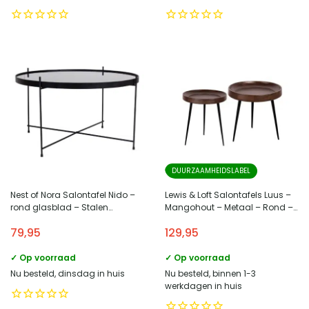
DUURZAAMHEIDSLABEL
Nest of Nora Salontafel Nido –
Lewis & Loft Salontafels Luus –
rond glasblad – Stalen
Mangohout – Metaal – Rond –
onderstel ø70 x 40 cm – Zwart
Walnoot bruin – Klein en groot –
79,95
129,95
Set van 2
✓ Op voorraad
✓ Op voorraad
Nu besteld, dinsdag in huis
Nu besteld, binnen 1-3
werkdagen in huis