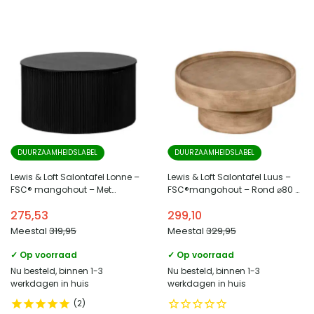
DUURZAAMHEIDSLABEL
DUURZAAMHEIDSLABEL
Lewis & Loft Salontafel Lonne –
Lewis & Loft Salontafel Luus –
FSC® mangohout – Met
FSC®mangohout – Rond ⌀80 –
opbergruimte – ⌀70 cm – Zwart
Naturel mat
275,53
299,10
Meestal
319,95
Meestal
329,95
✓ Op voorraad
✓ Op voorraad
Nu besteld, binnen 1-3
Nu besteld, binnen 1-3
werkdagen in huis
werkdagen in huis
2