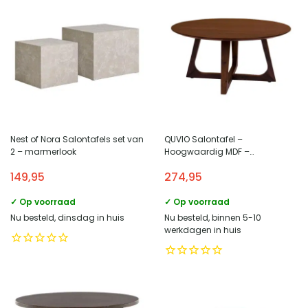
Nest of Nora Salontafels set van
QUVIO Salontafel –
2 – marmerlook
Hoogwaardig MDF –
Walnootfineer – Bruin – 75 cm
149,95
274,95
Diameter
✓ Op voorraad
✓ Op voorraad
Nu besteld, dinsdag in huis
Nu besteld, binnen 5-10
werkdagen in huis