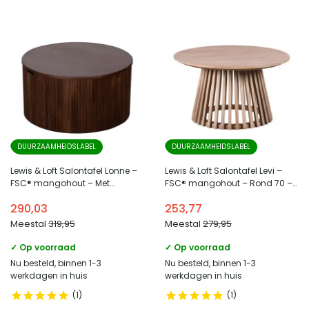
DUURZAAMHEIDSLABEL
DUURZAAMHEIDSLABEL
Lewis & Loft Salontafel Lonne –
Lewis & Loft Salontafel Levi –
FSC® mangohout – Met
FSC® mangohout – Rond 70 –
opbergruimte – ⌀70 cm –
Naturel
290,03
253,77
Walnoot bruin
Meestal
319,95
Meestal
279,95
✓ Op voorraad
✓ Op voorraad
Nu besteld, binnen 1-3
Nu besteld, binnen 1-3
werkdagen in huis
werkdagen in huis
1
1