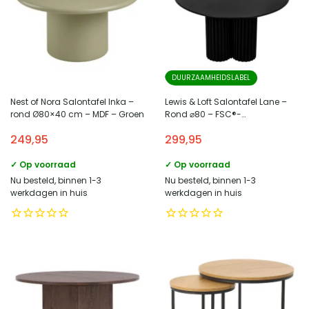
DUURZAAMHEIDSLABEL
Nest of Nora Salontafel Inka –
Lewis & Loft Salontafel Lane –
rond Ø80×40 cm – MDF – Groen
Rond ⌀80 – FSC®-
gecertificeerd mangohout –
249,95
299,95
Zwart
✓ Op voorraad
✓ Op voorraad
Nu besteld, binnen 1-3
Nu besteld, binnen 1-3
werkdagen in huis
werkdagen in huis