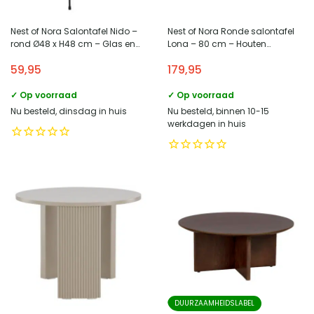
Nest of Nora Salontafel Nido –
Nest of Nora Ronde salontafel
rond Ø48 x H48 cm – Glas en
Lona – 80 cm – Houten
staal – Zwart
kruispoot met ribstructuur –
59,95
179,95
Olijfgroen
✓ Op voorraad
✓ Op voorraad
Nu besteld, dinsdag in huis
Nu besteld, binnen 10-15
werkdagen in huis
DUURZAAMHEIDSLABEL