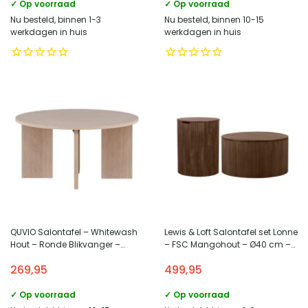
✓ Op voorraad
✓ Op voorraad
Nu besteld, binnen 1-3
Nu besteld, binnen 10-15
werkdagen in huis
werkdagen in huis
QUVIO Salontafel – Whitewash
Lewis & Loft Salontafel set Lonne
Hout – Ronde Blikvanger –
– FSC Mangohout – Ø40 cm –
Modern Interieur
Ø70 cm – Met opbergruimte –
269,95
499,95
Bruin – Set van 2
✓ Op voorraad
✓ Op voorraad