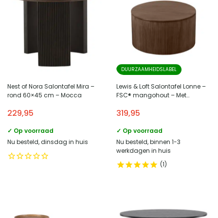
DUURZAAMHEIDSLABEL
Nest of Nora Salontafel Mira –
Lewis & Loft Salontafel Lonne –
rond 60×45 cm – Mocca
FSC® mangohout – Met
opbergruimte – ⌀70 cm – Bruin
229,95
319,95
✓ Op voorraad
✓ Op voorraad
Nu besteld, dinsdag in huis
Nu besteld, binnen 1-3
werkdagen in huis
1