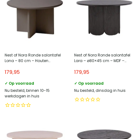
Nest of Nora Ronde salontafel
Nest of Nora Ronde salontafel
Lona – 80 cm – Houten
Lara – ø80×45 cm – MDF –
kruispoot met ribstructuur –
Zwart
179,95
179,95
Taupe
✓ Op voorraad
✓ Op voorraad
Nu besteld, binnen 10-15
Nu besteld, dinsdag in huis
werkdagen in huis