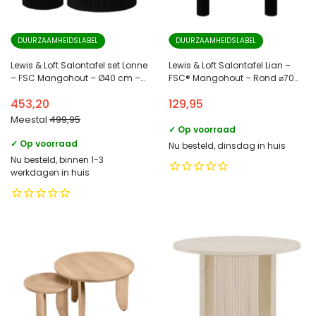
DUURZAAMHEIDSLABEL
DUURZAAMHEIDSLABEL
Lewis & Loft Salontafel set Lonne
Lewis & Loft Salontafel Lian –
– FSC Mangohout – Ø40 cm –
FSC® Mangohout – Rond ⌀70
Ø70 cm – Met opbergruimte –
cm – Zwart
453,20
129,95
Zwart – Set van 2
Meestal
499,95
✓ Op voorraad
✓ Op voorraad
Nu besteld, dinsdag in huis
Nu besteld, binnen 1-3
werkdagen in huis