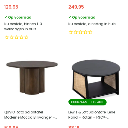
Zwart – Klein en groot – Set van
Offwhite / sand
129,95
249,95
2
✓ Op voorraad
✓ Op voorraad
Nu besteld, binnen 1-3
Nu besteld, dinsdag in huis
werkdagen in huis
DUURZAAMHEIDSLABEL
QUVIO Rato Salontafel –
Lewis & Loft Salontafel Lene –
Moderne Mocca Blikvanger –
Rond – Rotan – FSC®-
Compact en Stijlvol
gecertificeerd mangohout –
519,95
88,18
Zwart