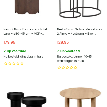
Nest of Nora Ronde salontafel
Nest of Nora Salontafel set van
Lara – ø80×45 cm – MDF –
2 Alma – Nestbaar – Eiken
Mocca
melamine met metalen poten –
179,95
129,95
Ø60 CM – Naturel
✓ Op voorraad
✓ Op voorraad
Nu besteld, dinsdag in huis
Nu besteld, binnen 10-15
werkdagen in huis