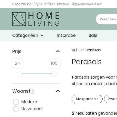
Beoordeling 8.7/10 uit 12066 reviews
WebwinkelKeur
Categorieën
Inspiratie
Sale
|
Tuin
| Parasols
Prijs
Parasols
24
100
Parasols zorgen voor f
stijlen en maak je bu
Woonstijl
Stokparasols
Zwee
Modern
Universeel
2
resultaten gevonde