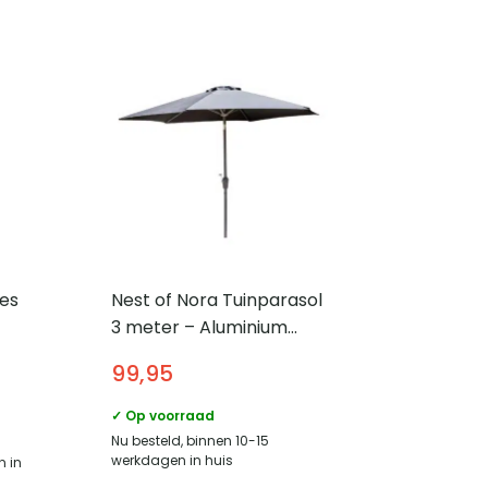
es
Nest of Nora Tuinparasol
3 meter – Aluminium
Base – Polyester doek –
99,95
Grijs
✓ Op voorraad
Nu besteld, binnen 10-15
werkdagen in huis
n in