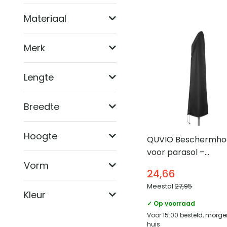
Producten
Materiaal
Merk
Lengte
Breedte
Hoogte
QUVIO Beschermho
voor parasol –
Waterdicht –
Vorm
24,66
Polyestervezel
Meestal
27,95
Kleur
✓ Op voorraad
Voor 15:00 besteld, morge
huis