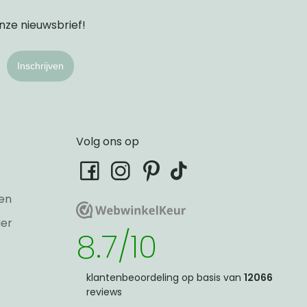
onze nieuwsbrief!
Inschrijven
Volg ons op
tiktok
facebook
instagram
pinterest
en
WebwinkelKeur
WebwinkelKeur
ier
8.7/10
klantenbeoordeling op basis van
12066
reviews