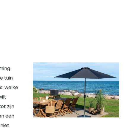
rming
e tuin
s: welke
ilt
t zijn
an een
niet