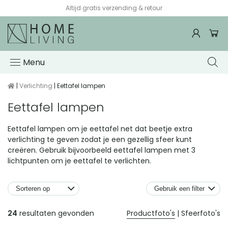
Voor 15:00 besteld, de volgende werkdag in huis*
Menu
|
Verlichting
| Eettafel lampen
Eettafel lampen
Eettafel lampen om je eettafel net dat beetje extra
verlichting te geven zodat je een gezellig sfeer kunt
creëren. Gebruik bijvoorbeeld eettafel lampen met 3
lichtpunten om je eettafel te verlichten.
Gebruik een filter
Producten
24
resultaten gevonden
Productfoto's
|
Sfeerfoto's