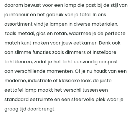
daarom bewust voor een lamp die past bij de stijl van
Ga dan voor een strak geometrisch design. Dimbare
je interieur én het gebruik van je tafel. In ons
lampen bieden flexibiliteit voor zowel functioneel als
sfeervol licht.
assortiment vind je lampen in diverse materialen,
zoals metaal, glas en rotan, waarmee je de perfecte
match kunt maken voor jouw eetkamer. Denk ook
aan slimme functies zoals dimmers of instelbare
lichtkleuren, zodat je het licht eenvoudig aanpast
aan verschillende momenten. Of je nu houdt van een
moderne, industriële of klassieke look, de juiste
eettafel lamp maakt het verschil tussen een
standaard eetruimte en een sfeervolle plek waar je
graag tijd doorbrengt.