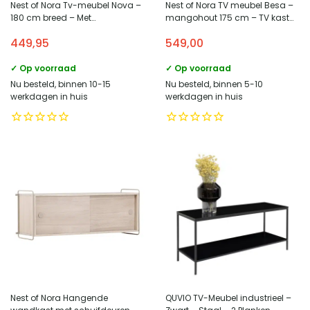
Nest of Nora Tv-meubel Nova –
Nest of Nora TV meubel Besa –
180 cm breed – Met
mangohout 175 cm – TV kast
schuifdeuren – Eikenfineer –
met deurtjes – Donkerbruin
449,95
549,00
Naturel
✓ Op voorraad
✓ Op voorraad
Nu besteld, binnen 10-15
Nu besteld, binnen 5-10
werkdagen in huis
werkdagen in huis
Nest of Nora Hangende
QUVIO TV-Meubel industrieel –