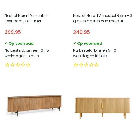
Nest of Nora TV meubel
Nest of Nora TV meubel Ryka – 3
lowboard Enli – met
glazen deuren van metaal
schuifdeuren en open vak –
130x40x55 cm – Zwart
399,95
240,95
Eikenhout rotan – Naturel
✓ Op voorraad
✓ Op voorraad
Nu besteld, binnen 10-15
Nu besteld, binnen 5-10
werkdagen in huis
werkdagen in huis