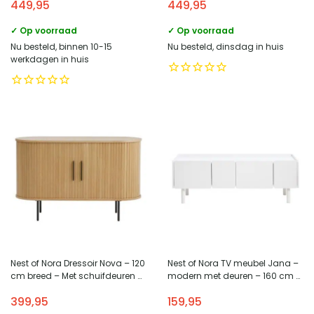
449,95
449,95
Zwart
Bruin
✓ Op voorraad
✓ Op voorraad
Nu besteld, binnen 10-15
Nu besteld, dinsdag in huis
werkdagen in huis
Nest of Nora Dressoir Nova – 120
Nest of Nora TV meubel Jana –
cm breed – Met schuifdeuren –
modern met deuren – 160 cm –
Eikenfineer – Naturel
Wit
399,95
159,95