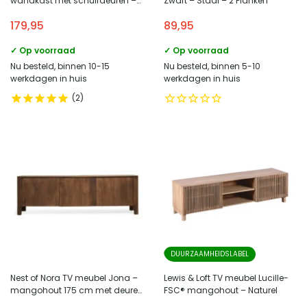
wandkast met schuifdeuren –
Zwart – Staal – 2 Planken
Kira – Witwash
179,95
89,95
✓ Op voorraad
✓ Op voorraad
Nu besteld, binnen 10-15
Nu besteld, binnen 5-10
werkdagen in huis
werkdagen in huis
2
DUURZAAMHEIDSLABEL
Nest of Nora TV meubel Jona –
Lewis & Loft TV meubel Lucille-
mangohout 175 cm met deuren
FSC® mangohout – Naturel
– Bruin