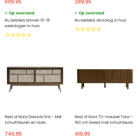
699,95
289,95
Zwart
✓ Op voorraad
✓ Op voorraad
Nu besteld, binnen 10-15
Nu besteld, dinsdag in huis
werkdagen in huis
Nest of Nora Dressoir Enli – Met
Nest of Nora TV-meubel Tara –
schuifdeuren en lade
160 cm breed met schuifdeuren
eikenfineer rotan 180 cm –
– Eikenhout fineer – Bruin
749,95
419,95
Smoked-oak