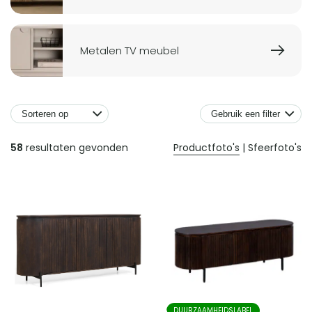
en
categorieën
Metalen TV meubel
Gebruik een filter
Producten
58
resultaten gevonden
Productfoto's
|
Sfeerfoto's
DUURZAAMHEIDSLABEL