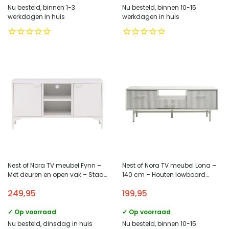
Nu besteld, binnen 1-3
Nu besteld, binnen 10-15
werkdagen in huis
werkdagen in huis
Nest of Nora TV meubel Fynn –
Nest of Nora TV meubel Lona –
Met deuren en open vak – Staal
140 cm – Houten lowboard
– Wit
Scandinavisch met deuren en
249,95
199,95
lade – Greige
✓ Op voorraad
✓ Op voorraad
Nu besteld, dinsdag in huis
Nu besteld, binnen 10-15