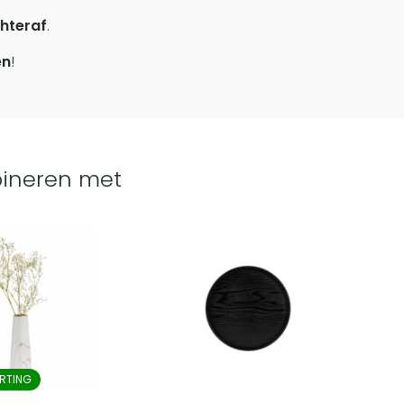
hteraf
.
en
!
ineren met
RTING