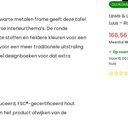
DUURZAA
Lewis & L
zwarte metalen frame geeft deze tafel
Luus – R
erse interieurthema’s. De ronde
mangoho
166,56
⌀50 – Z
te stoffen en heldere kleuren voor een
Meestal
1
 voor een meer traditionele uitstraling.
✓ Op voor
el designboeken voor dat extra
Voor 15:00
huis
ceerd, FSC®-gecertificeerd hout.
n het product afwijken van de