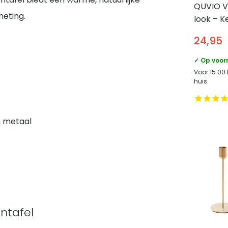
QUVIO V
meting.
look – K
24,95
✓ Op voor
Voor 15:00
huis
n metaal
ntafel