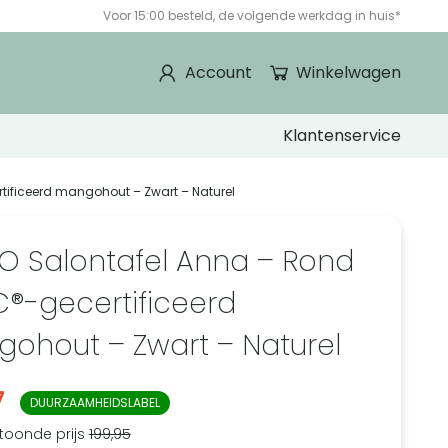
Voor 15:00 besteld, de volgende werkdag in huis*
Account
Winkelwagen
Klantenservice
tificeerd mangohout – Zwart – Naturel
O Salontafel Anna – Rond
C®-gecertificeerd
ohout – Zwart – Naturel
7
DUURZAAMHEIDSLABEL
toonde prijs
199,95