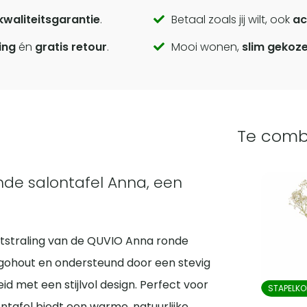
kwaliteitsgarantie
.
Betaal zoals jij wilt, ook
ac
ing
én
gratis retour
.
Mooi wonen,
slim gekoz
Te comb
de salontafel Anna, een
uitstraling van de QUVIO Anna ronde
ngohout en ondersteund door een stevig
 met een stijlvol design. Perfect voor
STAPELKO
ontafel biedt een warme, natuurlijke