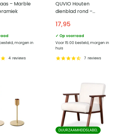
aas – Marble
QUVIO Houten
eramiek
dienblad rond –
Diameter 24 cm –
17,95
Zwart
raad
✓ Op voorraad
 besteld, morgen in
Voor 15:00 besteld, morgen in
huis
4
reviews
7
reviews
DUURZAAMHEIDSLABEL