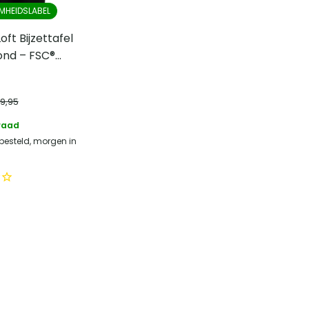
MHEIDSLABEL
oft Bijzettafel
ond – FSC®
ut – Rond
wart
99,95
raad
 besteld, morgen in