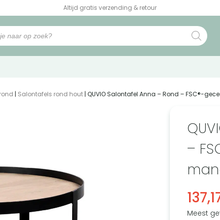
Altijd gratis verzending & retour
 rond
|
Salontafels rond hout
| QUVIO Salontafel Anna – Rond – FSC®-gecer
QUVI
– FS
mang
137,1
Meest ge