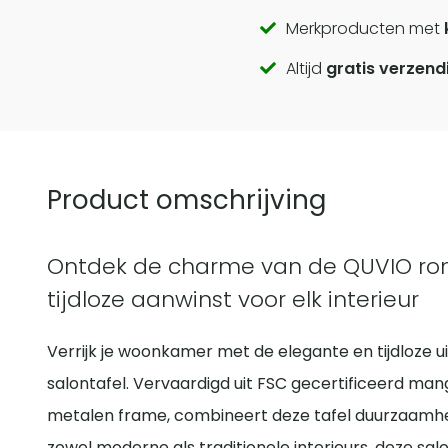
Call
Merkproducten met
Altijd
gratis verzend
to
actions
Product omschrijving
Ontdek de charme van de QUVIO ron
tijdloze aanwinst voor elk interieur
Verrijk je woonkamer met de elegante en tijdloze 
salontafel. Vervaardigd uit FSC gecertificeerd ma
metalen frame, combineert deze tafel duurzaamheid
zowel moderne als traditionele interieurs, deze sal