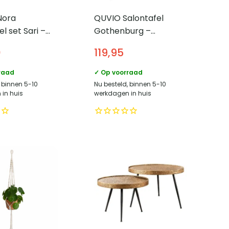
Nora
QUVIO Salontafel
l set Sari –
Gothenburg –
2 driehoekig –
Eikenhouten look –
0
119,95
 mangohout
Zwart frame – Ø80×45
cm
raad
✓ Op voorraad
, binnen 5-10
Nu besteld, binnen 5-10
in huis
werkdagen in huis