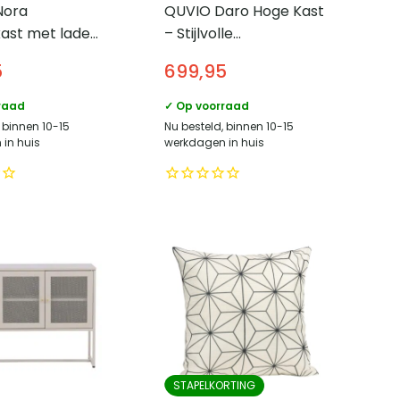
Nora
QUVIO Daro Hoge Kast
ast met lades
– Stijlvolle
 vakken –
Opbergruimte –
5
699,95
ikenfineer –
Whitewash Eikenfineer
raad
✓ Op voorraad
 binnen 10-15
Nu besteld, binnen 10-15
in huis
werkdagen in huis
STAPELKORTING