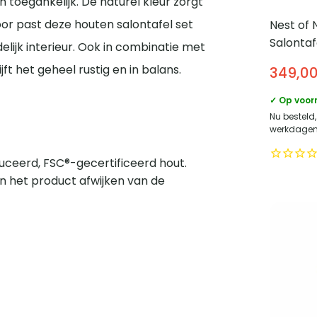
n toegankelijk. De naturel kleur zorgt
oor past deze houten salontafel set
Nest of 
Salontafe
lijk interieur. Ook in combinatie met
Set van 
t het geheel rustig en in balans.
349,0
Massief
✓ Op voor
Nu besteld
werkdagen 
ceerd, FSC®-gecertificeerd hout.
n het product afwijken van de