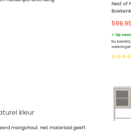
Nest of 
Boekenk
en open
599,9
Vera – E
Naturel
✓ Op voor
Nu besteld,
werkdagen 
turel kleur
ceerd mangohout. Het materiaal geeft