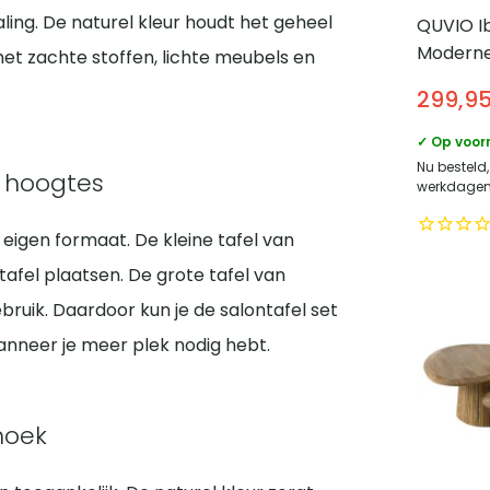
raling. De naturel kleur houdt het geheel
QUVIO Ib
Modern
et zachte stoffen, lichte meubels en
opbergo
299,9
Industri
Beige st
✓ Op voor
Nu besteld,
e hoogtes
werkdagen 
 eigen formaat. De kleine tafel van
afel plaatsen. De grote tafel van
ruik. Daardoor kun je de salontafel set
nneer je meer plek nodig hebt.
thoek