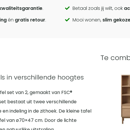
kwaliteitsgarantie
.
Betaal zoals jij wilt, ook
ac
ing
én
gratis retour
.
Mooi wonen,
slim gekoz
Te comb
s in verschillende hoogtes
afel set van 2, gemaakt van FSC®
set bestaat uit twee verschillende
n indeling in de zithoek. De kleine tafel
el van ø70×47 cm. Door de lichte
n natuurlijke uitstraling.