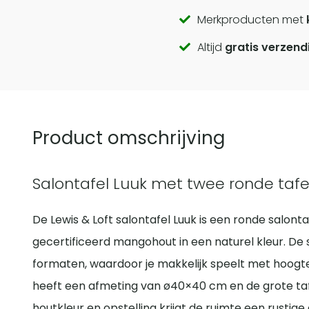
Call
Merkproducten met
Altijd
gratis verzend
to
actions
Product omschrijving
Salontafel Luuk met twee ronde tafel
De Lewis & Loft salontafel Luuk is een ronde salont
gecertificeerd mangohout in een naturel kleur. De 
formaten, waardoor je makkelijk speelt met hoogte e
heeft een afmeting van ø40×40 cm en de grote taf
houtkleur en opstelling krijgt de ruimte een rustige e