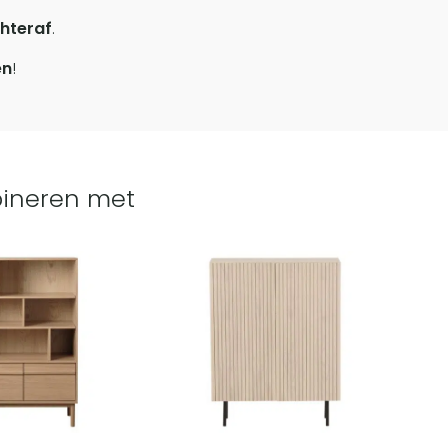
hteraf
.
en
!
ineren met