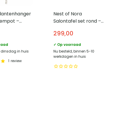
lantenhanger
Nest of Nora
oempot –
Salontafel set rond –
ten touw
Metaal – Set van 2 –
299,00
Antiek brons
raad
✓ Op voorraad
, dinsdag in huis
Nu besteld, binnen 5-10
werkdagen in huis
1
review