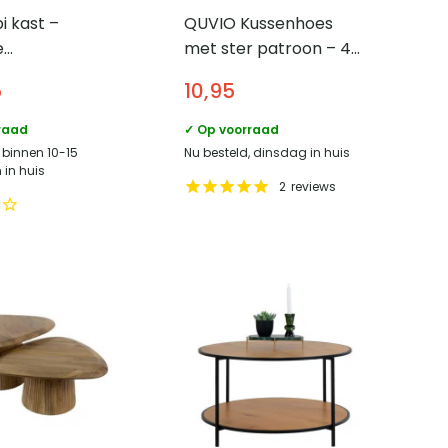
i kast –
QUVIO Kussenhoes
e
met ster patroon – 45
plossing –
x 45 cm – Zwart/Beige
5
10,95
eel ontwerp –
aal
raad
✓ Op voorraad
 binnen 10-15
Nu besteld, dinsdag in huis
in huis
2
reviews