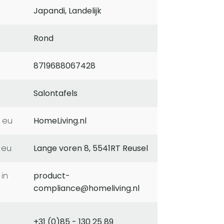
Japandi, Landelijk
Rond
8719688067428
Salontafels
 eu
HomeLiving.nl
 eu
Lange voren 8, 5541RT Reusel
product-
compliance@homeliving.nl
+31 (0)85 - 130 25 89