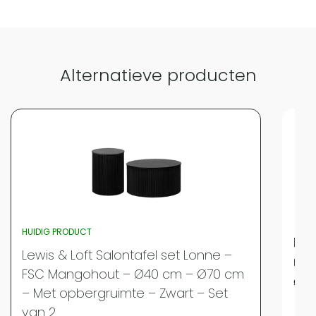
Alternatieve producten
HUIDIG PRODUCT
Lew
Lewis & Loft Salontafel set Lonne –
man
FSC Mangohout – Ø40 cm – Ø70 cm
⌀40
– Met opbergruimte – Zwart – Set
Merk
van 2