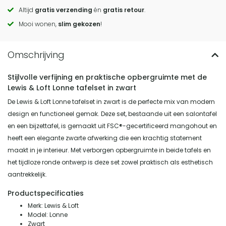
to
Altijd
gratis verzending
én
gratis retour
.
actions
Mooi wonen,
slim gekozen
!
Stijlvolle verfijning en praktische opbergruimte met de
Lewis & Loft Lonne tafelset in zwart
De Lewis & Loft Lonne tafelset in zwart is de perfecte mix van modern
design en functioneel gemak. Deze set, bestaande uit een salontafel
en een bijzettafel, is gemaakt uit FSC®-gecertificeerd mangohout en
heeft een elegante zwarte afwerking die een krachtig statement
maakt in je interieur. Met verborgen opbergruimte in beide tafels en
het tijdloze ronde ontwerp is deze set zowel praktisch als esthetisch
aantrekkelijk.
Productspecificaties
Merk: Lewis & Loft
Model: Lonne
Zwart