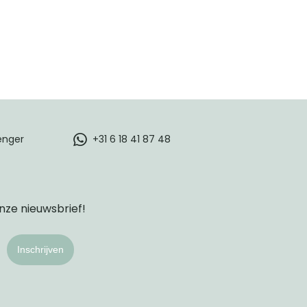
enger
+31 6 18 41 87 48
onze nieuwsbrief!
Inschrijven