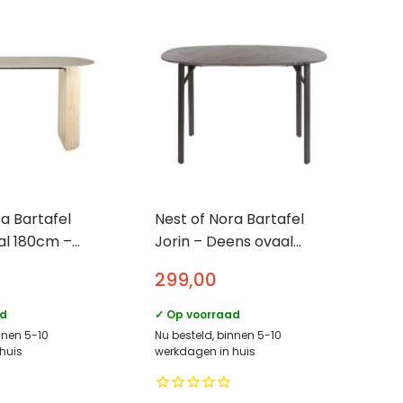
a Bartafel
Nest of Nora Bartafel
al 180cm –
Jorin – Deens ovaal
ravertin
140cm – Grafiet
299,00
ad
✓ Op voorraad
nnen 5-10
Nu besteld, binnen 5-10
huis
werkdagen in huis