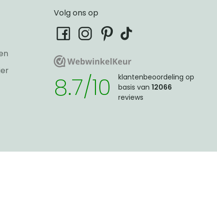
Volg ons op
tiktok
facebook
instagram
pinterest
en
WebwinkelKeur
WebwinkelKeur
ier
8.7/10
klantenbeoordeling op
basis van
12066
reviews