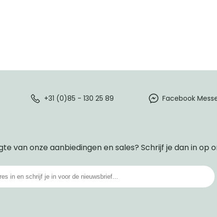
+31 (0)85 - 130 25 89
Facebook Mess
gte van onze aanbiedingen en sales? Schrijf je dan in op 