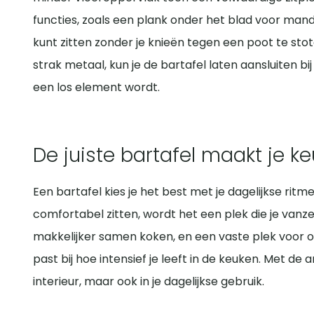
tafel die “blijft staan” als er geleefd wordt.
Verder is materiaal belangrijk: in een keukenomgev
functies, zoals een plank onder het blad voor ma
hoeken. En check praktische details zoals stelvoetj
kunt zitten zonder je knieën tegen een poot te st
bedenken hoe je dag eruitziet in die ruimte, en of de
strak metaal, kun je de bartafel laten aansluiten bij
een los element wordt.
De juiste bartafel maakt je k
Een bartafel kies je het best met je dagelijkse ritm
comfortabel zitten, wordt het een plek die je vanze
makkelijker samen koken, en een vaste plek voor o
past bij hoe intensief je leeft in de keuken. Met de
interieur, maar ook in je dagelijkse gebruik.