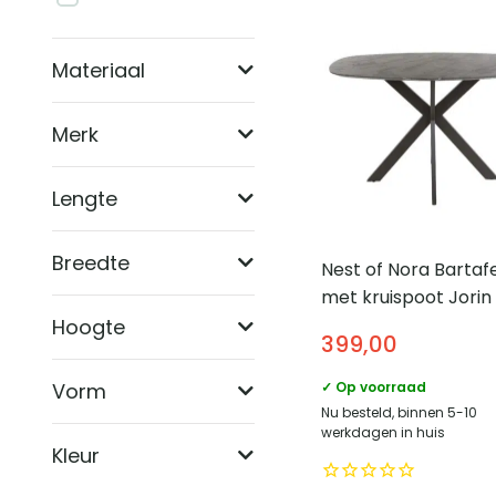
Materiaal
Merk
Lengte
Breedte
Nest of Nora Bartaf
met kruispoot Jorin
Deens Ovaal 140 cm
Hoogte
399,00
Grafiet
Vorm
✓ Op voorraad
Nu besteld, binnen 5-10
werkdagen in huis
Kleur