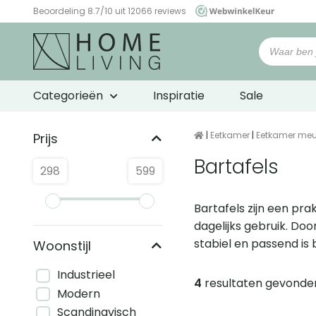
Beoordeling 8.7/10 uit 12066 reviews
WebwinkelKeur
Categorieën
Inspiratie
Sale
|
Eetkamer
|
Eetkamer meu
Prijs
Bartafels
298
599
Bartafels zijn een pra
dagelijks gebruik. Doo
stabiel en passend is 
Woonstijl
Industrieel
4
resultaten gevonde
Producten
Modern
Scandinavisch