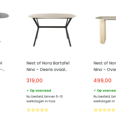
el
Nest of Nora Bartafel
Nest of Nor
 –
Nino – Deens ovaal
Nino – Ova
 –
140cm – Keramiek
Keramiek t
319,00
499,00
travertin
✓ Op voorraad
✓ Op voorra
Nu besteld, binnen 5-10
Nu besteld, bi
werkdagen in huis
werkdagen in 