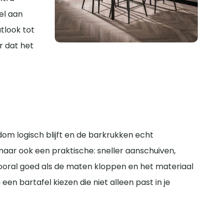
n. Kijk naar de afwerking, vooral op randen en
el aan
erbindingen. Als je twijfelt, helpt het om te
tlook tot
t.
er dat het
ndom logisch blijft en de barkrukken echt
 maar ook een praktische: sneller aanschuiven,
vooral goed als de maten kloppen en het materiaal
een bartafel kiezen die niet alleen past in je