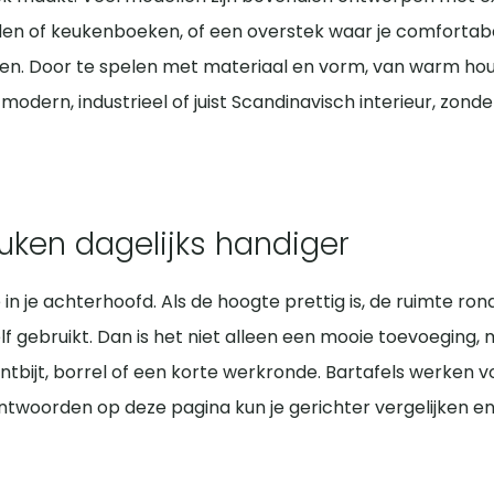
ing wil je een blad dat tegen vocht, vlekken en warmte ka
nden of keukenboeken, of een overstek waar je comfortab
es, krasbescherming onder de poten en de stevigheid van v
oten. Door te spelen met materiaal en vorm, van warm hou
 bartafel dat ritme makkelijker maakt of juist in de weg zi
 modern, industrieel of juist Scandinavisch interieur, zond
euken dagelijks handiger
e in je achterhoofd. Als de hoogte prettig is, de ruimte ro
lf gebruikt. Dan is het niet alleen een mooie toevoeging,
ntbijt, borrel of een korte werkronde. Bartafels werken 
 antwoorden op deze pagina kun je gerichter vergelijken en 