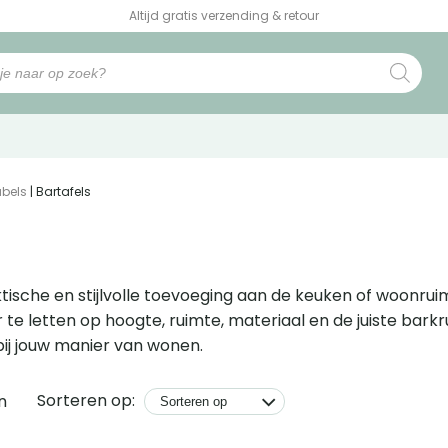
Altijd gratis verzending & retour
bels
| Bartafels
ktische en stijlvolle toevoeging aan de keuken of woonruim
r te letten op hoogte, ruimte, materiaal en de juiste bark
bij jouw manier van wonen.
Sorteren op:
n