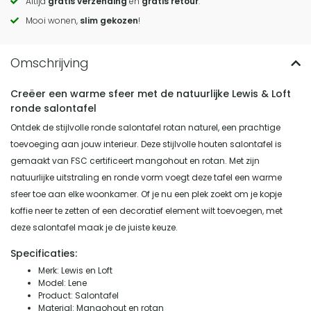
Altijd
gratis verzending
én
gratis retour
.
actions
Mooi wonen,
slim gekozen
!
Creëer een warme sfeer met de natuurlijke Lewis & Loft
ronde salontafel
Ontdek de stijlvolle ronde salontafel rotan naturel, een prachtige
toevoeging aan jouw interieur. Deze stijlvolle houten salontafel is
gemaakt van FSC certificeert mangohout en rotan. Met zijn
natuurlijke uitstraling en ronde vorm voegt deze tafel een warme
sfeer toe aan elke woonkamer. Of je nu een plek zoekt om je kopje
koffie neer te zetten of een decoratief element wilt toevoegen, met
deze salontafel maak je de juiste keuze.
Specificaties:
Merk: Lewis en Loft
Model: Lene
Product: Salontafel
Material: Mangohout en rotan