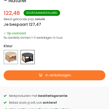
– Naturel
122,48
DUURZAAMHEIDSLABEL
Meest getoonde prijs
249,95
Je bespaart
127,47
✓ Op voorraad
Nu besteld, binnen 1-3 werkdagen in huis
Kleur
In winkelwagen
Merkproducten met
kwaliteitsgarantie
.
Call
Betaal zoals jij wilt, ook
achteraf
.
to