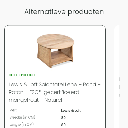
Alternatieve producten
HUIDIG PRODUCT
Lew
Lewis & Loft Salontafel Lene – Rond –
Rot
Rotan – FSC®-gecertificeerd
man
mangohout – Naturel
Merk
Merk
Lewis & Loft
Bree
Breedte (in CM)
80
Leng
Lengte (in CM)
80
Hoog