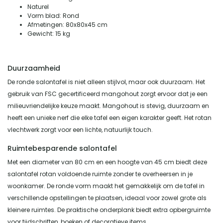
Naturel
Vorm blad: Rond
Afmetingen: 80x80x45 cm
Gewicht: 15 kg
Duurzaamheid
De ronde salontafel is niet alleen stijlvol, maar ook duurzaam. Het
gebruik van FSC gecertificeerd mangohout zorgt ervoor dat je een
milieuvriendelijke keuze maakt. Mangohout is stevig, duurzaam en
heeft een unieke nerf die elke tafel een eigen karakter geeft. Het rotan
vlechtwerk zorgt voor een lichte, natuurlijk touch.
Ruimtebesparende salontafel
Met een diameter van 80 cm en een hoogte van 45 cm biedt deze
salontafel rotan voldoende ruimte zonder te overheersen in je
woonkamer. De ronde vorm maakt het gemakkelijk om de tafel in
verschillende opstellingen te plaatsen, ideaal voor zowel grote als
kleinere ruimtes. De praktische onderplank biedt extra opbergruimte
voor tijdschriften, boeken of decoratieve items.