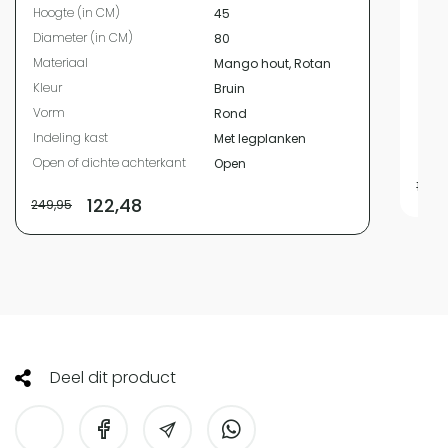
Hoogte (in CM)
45
Diam
Diameter (in CM)
80
Mate
Materiaal
Mango hout, Rotan
Kleur
Kleur
Bruin
Vor
Vorm
Rond
Indel
Indeling kast
Met legplanken
Open
Open of dichte achterkant
Open
179,9
122,48
249,95
Deel dit product