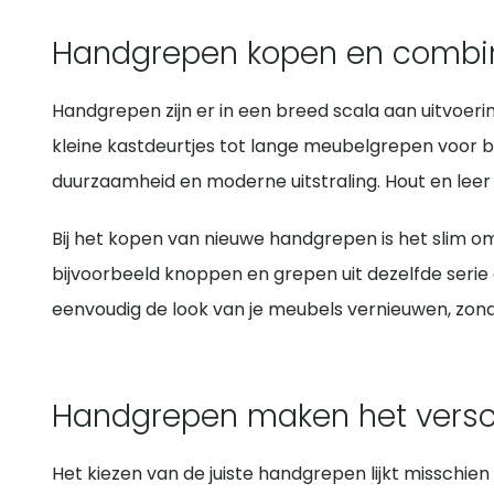
praktisch zijn, maar ook bijdragen aan de sfeer van
lade kan onpraktisch zijn, omdat je met beide ha
grepen in mat zwart, geborsteld staal of aluminium 
log en rommelig ogen. Een handige richtlijn is om 
Veelvoorkomende standaardmaten zijn 96 mm, 128 
Handgrepen kopen en combi
juist stoere grepen van zwart metaal, leer of ruwe 
harmonieus beeld en blijft de bediening praktisch.
controleren. Wanneer je handgrepen vervangt, kies
dat je het meubel moet aanpassen. Voor nieuwe meub
Voor een landelijk interieur zijn handgrepen van 
Handgrepen zijn er in een breed scala aan uitvoer
gebruiken.
subtiel motief of klassieke schelpgrepen die warm
kleine kastdeurtjes tot lange meubelgrepen voor b
eenvoudige vormen, heel goed.
duurzaamheid en moderne uitstraling. Hout en leer vo
Door de stijl van de greep af te stemmen op de ma
Bij het kopen van nieuwe handgrepen is het slim om
handgrepen ervoor dat je interieur niet alleen func
bijvoorbeeld knoppen en grepen uit dezelfde seri
eenvoudig de look van je meubels vernieuwen, zond
Handgrepen maken het versc
Het kiezen van de juiste handgrepen lijkt misschien