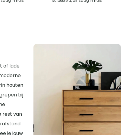
nsdag in huis
Nu besteld, dinsdag in huis
t of lade
n moderne
rin houten
grepen bij
che
e rest van
orafstand
ee je jouw