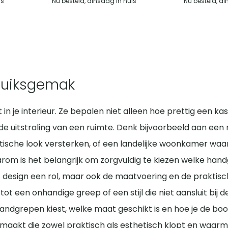
is
Nu besteld, dinsdag in huis
Nu besteld, di
bruiksgemak
in je interieur. Ze bepalen niet alleen hoe prettig een kas
 de uitstraling van een ruimte. Denk bijvoorbeeld aan ee
tische look versterken, of een landelijke woonkamer waa
om is het belangrijk om zorgvuldig te kiezen welke hand
t design een rol, maar ook de maatvoering en de praktis
t een onhandige greep of een stijl die niet aansluit bij d
e handgrepen kiest, welke maat geschikt is en hoe je de bo
 maakt die zowel praktisch als esthetisch klopt en waarm