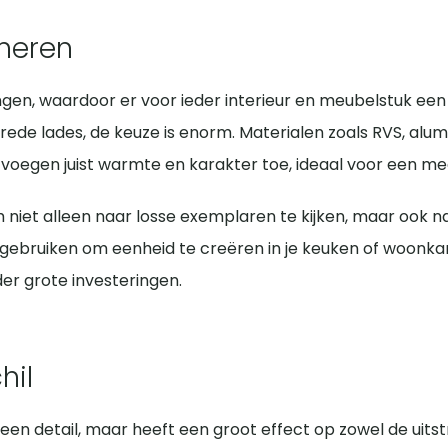
 de ruimte.
nden moet trekken om de lade goed te openen. Omgekeerd
populair. Ze benadrukken minimalisme en geven een tijdloz
een greep te kiezen die ongeveer een derde van de breedt
mm en 160 mm. Bij oudere of speciale meubels kan de ma
neren
afwerkingen die kracht en karakter uitstralen.
 je idealiter een model met dezelfde boorafstand. Dit vo
els kun je de afstand zelf bepalen, afhankelijk van de ui
hout, keramiek of messing met sierlijke details vaak een
ingen, waardoor er voor ieder interieur en meubelstuk e
te en nostalgie toevoegen. In een Scandinavische woonst
rede lades, de keuze is enorm. Materialen zoals RVS, alu
egen juist warmte en karakter toe, ideaal voor een meer na
terialen en kleuren van je meubels en accessoires, cre
 niet alleen naar losse exemplaren te kijken, maar ook n
tioneel, maar ook visueel perfect klopt.
e gebruiken om eenheid te creëren in je keuken of woonk
er grote investeringen.
hil
 een detail, maar heeft een groot effect op zowel de uits