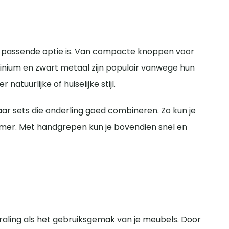
 kan een oversized greep op een klein kastdeurtje
e uitstraling. In een industrieel interieur passen
e van het front beslaat. Zo ontstaat een
at echter afwijken, waardoor je extra goed moet
orkomt dat oude boorgaten zichtbaar blijven of
tstraling en de grootte van de greep die je wilt
 goede match. Denk aan porseleinen knoppen met een
en passende optie is. Van compacte knoppen voor
ijl werken lichte houtsoorten, gecombineerd met
minium en zwart metaal zijn populair vanwege hun
tuurlijke of huiselijke stijl.
ëer je een samenhangend geheel. Zo zorgen de
aar sets die onderling goed combineren. Zo kun je
amer. Met handgrepen kun je bovendien snel en
traling als het gebruiksgemak van je meubels. Door