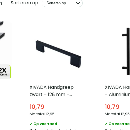
Sorteren op:
n
XIVADA Handgreep
XIVADA Ha
zwart – 128 mm –
– Aluminiu
Aluminium –
Zwart – Se
10,79
10,79
van 2
Meubelgreep – Set van 2
Meestal
12,95
Meestal
12,95
✓ Op voorraad
✓ Op voorra