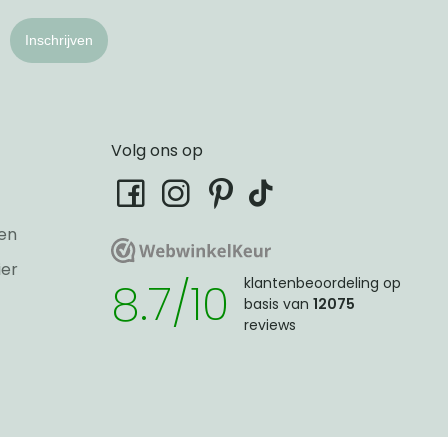
Inschrijven
Volg ons op
tiktok
facebook
instagram
pinterest
en
WebwinkelKeur
WebwinkelKeur
ier
8.7/10
klantenbeoordeling op
basis van
12075
reviews