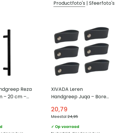
Productfoto's
|
Sfeerfoto's
ndgreep Reza
XIVADA Leren
m – 20 cm –
Handgreep Juqa – Boren
t van 2
– Leer – Zwart – Set van
20,79
6
Meestal
24,95
ad
✓ Op voorraad