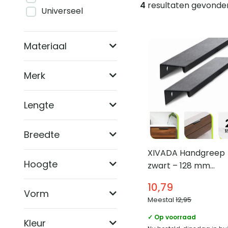
4
resultaten gevonde
Universeel
Producten
Materiaal
Merk
Lengte
Breedte
XIVADA Handgreep
Hoogte
zwart – 128 mm
boorafstand –
10,79
Meubelgreep – Set 
Vorm
Meestal
12,95
✓ Op voorraad
Kleur