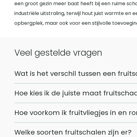
een groot gezin meer baat heeft bij een ruime scha
industriële uitstraling, terwijl hout juist warmte en 
opbergplek, maar ook voor een stijlvolle toevoeging
Veel gestelde vragen
Wat is het verschil tussen een frui
Hoewel de termen fruitschaal en fruitmand vaak door
Hoe kies ik de juiste maat fruitscha
het fruit goed zichtbaar is. Dit maakt het ideaal vo
zijn vaak moderner en passen daardoor goed bij di
De maat van een fruitschaal hangt af van je huishoud
Hoe voorkom ik fruitvliegjes in en r
deze praktischer is om mee te nemen of cadeau te g
voor jezelf, is een compacte schaal van 20 tot 25 
beterschapswens.
kinderen of mensen die veel fruit eten, kunnen bet
Fruitvliegjes worden aangetrokken door rijpend of r
Welke soorten fruitschalen zijn er?
peren en druiven zonder dat het te vol wordt.
stukken weg te halen. Zet je fruitschaal niet in di