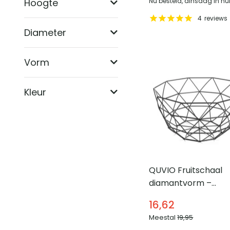
Hoogte
Nu besteld, dinsdag in hu
4
reviews
Diameter
Vorm
Kleur
QUVIO Fruitschaal
diamantvorm –
Draadstaal – 25,5 x 
16,62
cm
Meestal
19,95