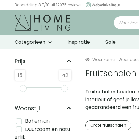
Beoordeling 8.7/10 uit 12075 reviews
WebwinkelKeur
Categorieën
Inspiratie
Sale
|
Woonkamer
|
Woonacce
Prijs
Fruitschalen
15
42
Fruitschalen houden ni
interieur of geef je l
gegarandeerd een frui
Woonstijl
Bohemian
Grote fruitschalen
Duurzaam en natu
urlijk