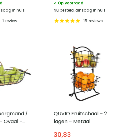
ad
✓ Op voorraad
nsdag in huis
Nu besteld, dinsdag in huis
1
review
15
reviews
bergmand /
QUVIO Fruitschaal – 2
– Ovaal –
lagen – Metaal
out
30,83