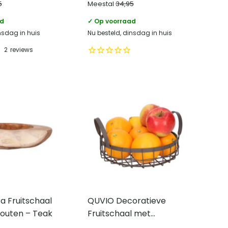
5
Meestal
34,95
ad
✓ Op voorraad
nsdag in huis
Nu besteld, dinsdag in huis
2
reviews
a Fruitschaal
QUVIO Decoratieve
outen – Teak
Fruitschaal met
Handvatten – Rond –