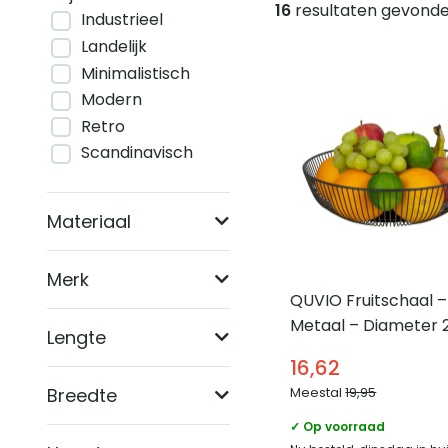
16
resultaten gevond
Industrieel
Producten
Landelijk
Minimalistisch
Modern
Retro
Scandinavisch
Materiaal
Merk
QUVIO Fruitschaal –
Metaal – Diameter 
Lengte
cm – Zwart
16,62
Breedte
Meestal
19,95
✓ Op voorraad