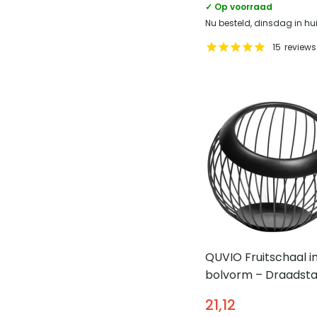
✓ Op voorraad
Nu besteld, dinsdag in hu
15
reviews
QUVIO Fruitschaal i
bolvorm – Draadsta
20 x 19 cm (dxh)
21,12