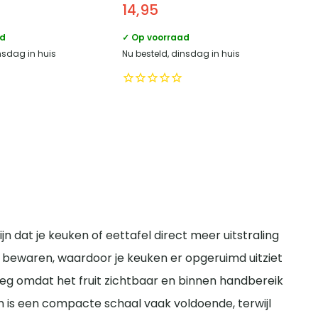
14,95
Bruin – Ø 20 cm
ad
✓ Op voorraad
nsdag in huis
Nu besteld, dinsdag in huis
jn dat je keuken of eettafel direct meer uitstraling
nt bewaren, waardoor je keuken er opgeruimd uitziet
lweg omdat het fruit zichtbaar en binnen handbereik
den is een compacte schaal vaak voldoende, terwijl