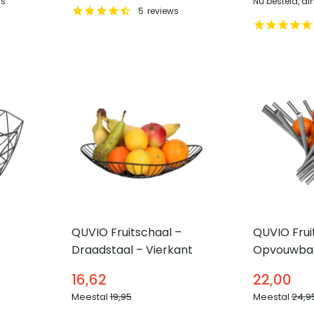
is
Nu besteld, di
5
reviews
QUVIO Fruitschaal –
QUVIO Frui
Draadstaal – Vierkant
Opvouwbaa
14
16,62
22,00
Meestal
19,95
Meestal
24,9