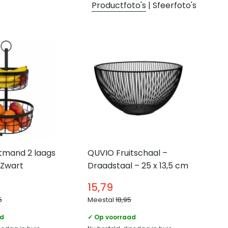
Productfoto's
|
Sfeerfoto's
tmand 2 laags
QUVIO Fruitschaal –
 Zwart
Draadstaal – 25 x 13,5 cm
15,79
5
Meestal
18,95
ad
✓ Op voorraad