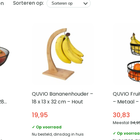
Sorteren op:
en
QUVIO Bananenhouder –
QUVIO Frui
28
18 x 13 x 32 cm – Hout
– Metaal –
19,95
30,83
Meestal
34,9
✓ Op voorraad
✓ Op voorra
Nu besteld, dinsdag in huis