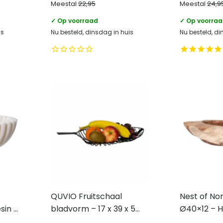
Meestal
22,95
Meestal
24,9
✓ Op voorraad
✓ Op voorra
is
Nu besteld, dinsdag in huis
Nu besteld, di
QUVIO Fruitschaal
Nest of Nor
sin –
bladvorm – 17 x 39 x 5
Ø40×12 – H
cm – Staal – Zwart