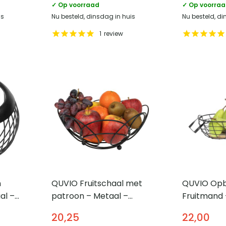
✓ Op voorraad
✓ Op voorra
is
Nu besteld, dinsdag in huis
Nu besteld, di
1
review
n
QUVIO Fruitschaal met
QUVIO Op
al –
patroon – Metaal –
Fruitmand 
Zwart – 27 x 12 cm (dxh)
Staal en h
20,25
22,00