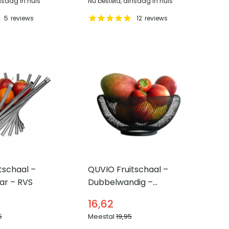
nsdag in huis
Nu besteld, dinsdag in huis
5
reviews
12
reviews
tschaal –
QUVIO Fruitschaal –
r – RVS
Dubbelwandig –
Draadstaal
16,62
5
Meestal
19,95