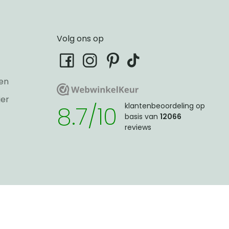
Volg ons op
tiktok
facebook
instagram
pinterest
en
WebwinkelKeur
WebwinkelKeur
ier
8.7/10
klantenbeoordeling op
basis van
12066
reviews