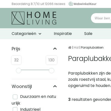
Beoordeling 8.7/10 uit 12066 reviews
WebwinkelKeur
Categorieën
Inspiratie
Sale
|
Hal
| Paraplubakken
Prijs
Paraplubakk
32
130
Paraplubakken zijn de
zoals roestvrij staal,
opgeruimd te houden
Woonstijl
Duurzaam en natu
3
resultaten gevonde
Producten
urlijk
Industrieel