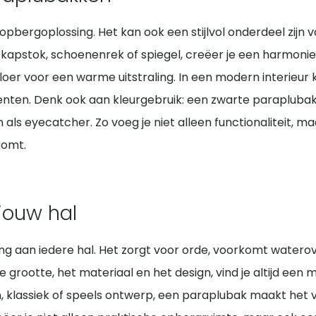
euze hangt af van je persoonlijke stijl, het gewenste on
tra stabiliteit voor lange paraplu’s, terwijl een lagere 
pbergoplossing. Het kan ook een stijlvol onderdeel zijn v
bak een ingebouwde opvangschaal heeft, zodat er geen w
apstok, schoenenrek of spiegel, creëer je een harmonieu
g die precies aansluit bij jouw situatie.
vloer voor een warme uitstraling. In een modern interieu
ten. Denk ook aan kleurgebruik: een zwarte paraplubak oog
n als eyecatcher. Zo voeg je niet alleen functionaliteit, 
komt.
jouw hal
ng aan iedere hal. Het zorgt voor orde, voorkomt waterove
de grootte, het materiaal en het design, vind je altijd een
n, klassiek of speels ontwerp, een paraplubak maakt het