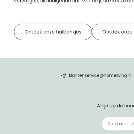
verzorgde, uitnodigende hal. Met de juiste keuze cr
Ontdek onze halbankjes
Ontdek onze 
HomeLiving
footer
klantenservice@homeliving.nl
Altijd op de hoo