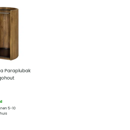
ra Paraplubak
gohout
ad
nnen 5-10
huis