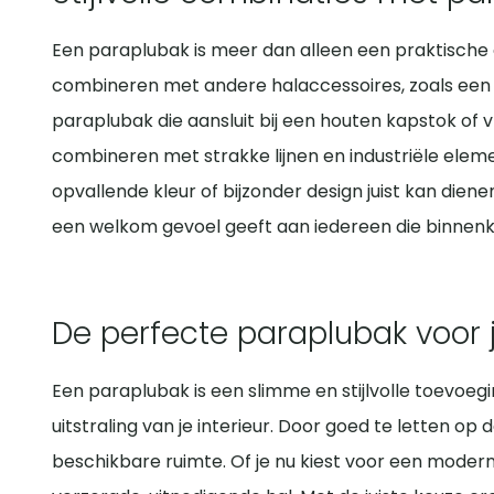
designmodellen die een echt statement maken. De k
maar ook op de hoogte. Een hoge paraplubak biedt ex
Een paraplubak is meer dan alleen een praktische o
opvouwbare modellen. Controleer daarnaast of de 
combineren met andere halaccessoires, zoals een k
kiezen, zorg je voor een nette en functionele oplossin
paraplubak die aansluit bij een houten kapstok of 
combineren met strakke lijnen en industriële elemen
opvallende kleur of bijzonder design juist kan diene
een welkom gevoel geeft aan iedereen die binnen
De perfecte paraplubak voor 
Een paraplubak is een slimme en stijlvolle toevoegi
uitstraling van je interieur. Door goed te letten op 
beschikbare ruimte. Of je nu kiest voor een moder