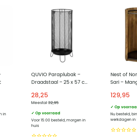
–
QUVIO Paraplubak –
Nest of No
t
Draadstaal – 25 x 57 cm
Sari – Man
(dxh)
28,25
129,95
Meestal
32,95
✓ Op voorra
✓ Op voorraad
n in
Nu besteld, bi
werkdagen in 
Voor 15:00 besteld, morgen in
huis