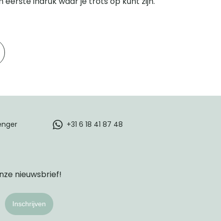
eerste indruk waar je trots op kunt zijn.
enger
+31 6 18 41 87 48
onze nieuwsbrief!
Inschrijven