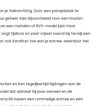
derhoudsniveau en je budget.
variant geschikt kan zijn voor compacte of
an je halinrichting. Door een paraplubak te
ater op de vloer druppelt. Door de juiste maat te
s geheel. Kies bijvoorbeeld voor een houten
r kan een metalen of RVS-model juist mooi
t tijdloos en past vrijwel overal bij, terwijl een
maar ook karakter toe aan je entree, waardoor het
rlast en kan tegelijkertijd bijdragen aan de
 model dat aansluit bij jouw wensen en de
 verschil tussen een rommelige entree en een