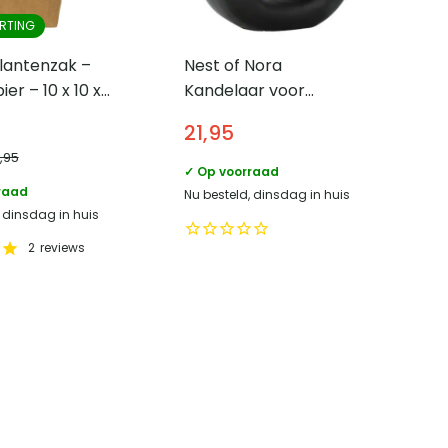
RTING
lantenzak –
Nest of Nora
er – 10 x 10 x
Kandelaar voor
Bruin
dinerkaars –
21,95
Steengoed – Zwart
0,95
✓ Op voorraad
raad
Nu besteld, dinsdag in huis
, dinsdag in huis
2
reviews