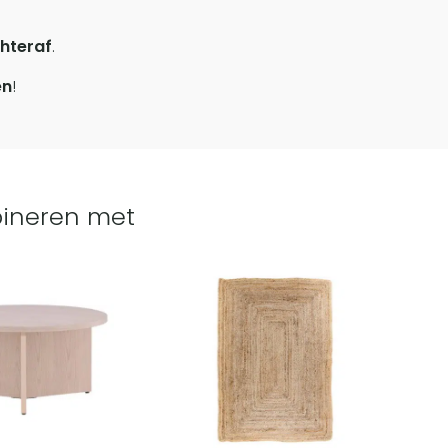
hteraf
.
en
!
ineren met