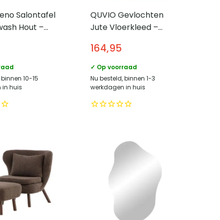
eno Salontafel
QUVIO Gevlochten
wash Hout –
Jute Vloerkleed –
 Salontafel
Naturel – 180×240 cm
5
164,95
raad
✓ Op voorraad
 binnen 10-15
Nu besteld, binnen 1-3
in huis
werkdagen in huis