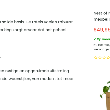
Nest of 
meubel 
solide basis. De tafels voelen robuust
Scandina
649,9
werking zorgt ervoor dat het geheel
fineer –
✓ Op voor
Nu besteld,
werkdagen 
r
n rustige en opgeruimde uitstraling.
lende woonstijlen, van modern tot meer