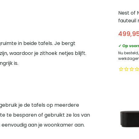
Nest of 
fauteuil
Comfort
499,9
loungest
uimte in beide tafels. Je bergt
✓ Op voor
n, waardoor je zithoek netjes blijft.
Nu besteld,
werkdagen 
rijk is.
gebruik je de tafels op meerdere
te te besparen of gebruikt ze los van
ing eenvoudig aan je woonkamer aan.