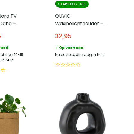
STAPELKORTING
Nora TV
QUVIO
Dana –
Waxinelichthouder –
visch – Eiken
Blad – Set van 4 –
5
32,95
 Zwart
Metaal – Groen
raad
✓ Op voorraad
 binnen 10-15
Nu besteld, dinsdag in huis
in huis