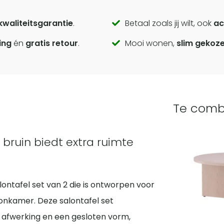
kwaliteitsgarantie
.
Betaal zoals jij wilt, ook
ac
ing
én
gratis retour
.
Mooi wonen,
slim gekoz
Te comb
bruin biedt extra ruimte
lontafel set van 2 die is ontworpen voor
woonkamer. Deze salontafel set
 afwerking en een gesloten vorm,