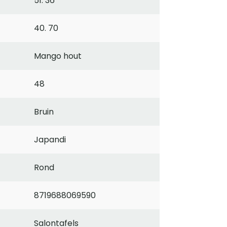
51. 36
40. 70
Mango hout
48
Bruin
Japandi
Rond
8719688069590
Salontafels