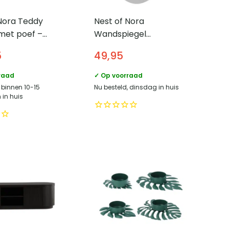
Nora Teddy
Nest of Nora
 met poef –
Wandspiegel
abele
organische vorm
5
49,95
oel – Bruin
40×60 cm – Glass
raad
✓ Op voorraad
 binnen 10-15
Nu besteld, dinsdag in huis
in huis