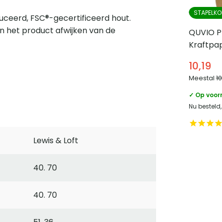
STAPELKO
ceerd, FSC®-gecertificeerd hout.
n het product afwijken van de
QUVIO P
Kraftpapi
20 cm – 
10,19
Meestal
1
✓ Op voor
Nu besteld
Lewis & Loft
40. 70
40. 70