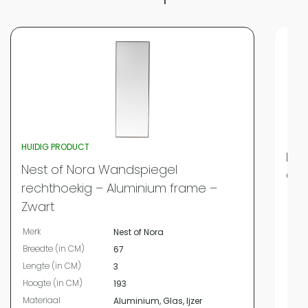
HUIDIG PRODUCT
Nes
Nest of Nora Wandspiegel
Gol
rechthoekig – Aluminium frame –
Merk
Zwart
Bree
Merk
Nest of Nora
Leng
Breedte (in CM)
67
Hoog
Lengte (in CM)
3
Mate
Hoogte (in CM)
193
Kleur
Materiaal
Aluminium, Glas, Ijzer
Vor