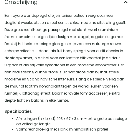
Een royale wandspiegel die je interieur optisch vergroot, meer
daglicht weerkaatst en direct een strakke, moderne uitstraling geeft.
Deze grote rechthoekige passpiegel met slank zwart aluminium
frame combineert eigentijds design met dagelijks gebruiksgemak.
Dankzij het heldere spiegelglas geniet je van een natuurgetrouwe,
scherpe reflectie – ideaal als full body spiegel voor outfit checks in
de slaapkamer, in de hal voor een laatste blik voordat je de deur
uitgaat of als stijlvolle eyecatcher in een moderne woonkamer. Het
minimalistische, dunne profiel sluit naadloos aan bij industriële,
moderne en Scandinavische interieurs. Hang de spiegel veilig aan
de muur of laat ’m nonchalant tegen de wand leunen voor een
ruimtelijk, loftachtig effect. Door het royale formaat creëer je extra
diepte, licht en balans in elke ruimte.
Specificaties
Afmetingen (h x b x d): 193 x 67 x 3 cm – extra grote passpiegel
op volledige lengte
Vorm: rechthoekig met slank, minimalistisch profiel