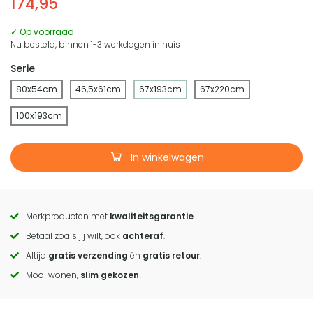
174,95
✓ Op voorraad
Nu besteld, binnen 1-3 werkdagen in huis
Serie
80x54cm
46,5x61cm
67x193cm
67x220cm
100x193cm
In winkelwagen
Merkproducten met
kwaliteitsgarantie
.
Call
Betaal zoals jij wilt, ook
achteraf
.
to
Altijd
gratis verzending
én
gratis retour
.
actions
Mooi wonen,
slim gekozen
!