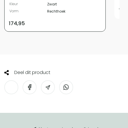
Kleur
Zwart
109
Vorm
Rechthoek
174,95
Deel dit product
HomeLiving
footer