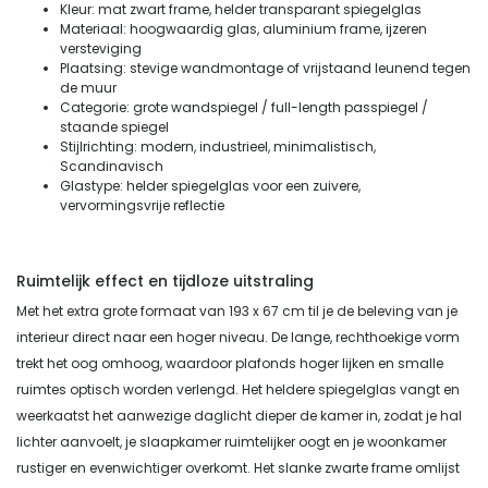
Kleur: mat zwart frame, helder transparant spiegelglas
Materiaal: hoogwaardig glas, aluminium frame, ijzeren
versteviging
Plaatsing: stevige wandmontage of vrijstaand leunend tegen
de muur
Categorie: grote wandspiegel / full-length passpiegel /
staande spiegel
Stijlrichting: modern, industrieel, minimalistisch,
Scandinavisch
Glastype: helder spiegelglas voor een zuivere,
vervormingsvrije reflectie
Ruimtelijk effect en tijdloze uitstraling
Met het extra grote formaat van 193 x 67 cm til je de beleving van je
interieur direct naar een hoger niveau. De lange, rechthoekige vorm
trekt het oog omhoog, waardoor plafonds hoger lijken en smalle
ruimtes optisch worden verlengd. Het heldere spiegelglas vangt en
weerkaatst het aanwezige daglicht dieper de kamer in, zodat je hal
lichter aanvoelt, je slaapkamer ruimtelijker oogt en je woonkamer
rustiger en evenwichtiger overkomt. Het slanke zwarte frame omlijst