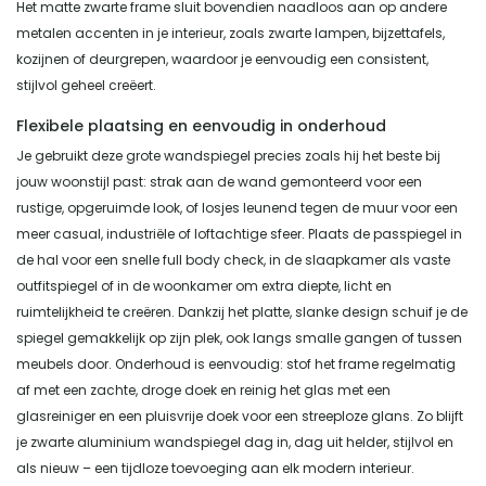
Het matte zwarte frame sluit bovendien naadloos aan op andere
metalen accenten in je interieur, zoals zwarte lampen, bijzettafels,
kozijnen of deurgrepen, waardoor je eenvoudig een consistent,
stijlvol geheel creëert.
Flexibele plaatsing en eenvoudig in onderhoud
Je gebruikt deze grote wandspiegel precies zoals hij het beste bij
jouw woonstijl past: strak aan de wand gemonteerd voor een
rustige, opgeruimde look, of losjes leunend tegen de muur voor een
meer casual, industriële of loftachtige sfeer. Plaats de passpiegel in
de hal voor een snelle full body check, in de slaapkamer als vaste
outfitspiegel of in de woonkamer om extra diepte, licht en
ruimtelijkheid te creëren. Dankzij het platte, slanke design schuif je de
spiegel gemakkelijk op zijn plek, ook langs smalle gangen of tussen
meubels door. Onderhoud is eenvoudig: stof het frame regelmatig
af met een zachte, droge doek en reinig het glas met een
glasreiniger en een pluisvrije doek voor een streeploze glans. Zo blijft
je zwarte aluminium wandspiegel dag in, dag uit helder, stijlvol en
als nieuw – een tijdloze toevoeging aan elk modern interieur.