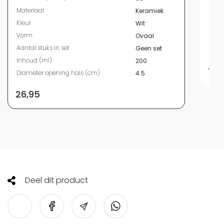
Kleur
Materiaal
Keramiek
Vor
Kleur
Wit
Aanta
Vorm
Ovaal
Inho
Aantal stuks in set
Geen set
Diam
Inhoud (ml)
200
19,
Diameter opening hals (cm)
4.5
26,95
Deel dit product