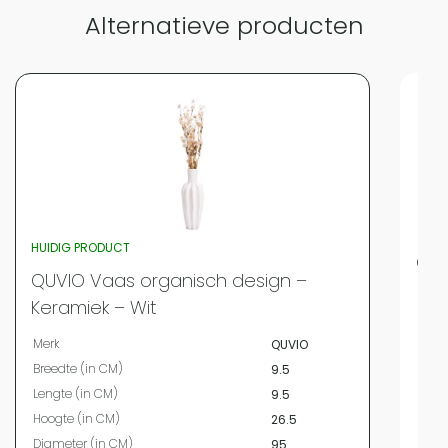
Alternatieve producten
Vergelijk met alternatieven
HUIDIG PRODUCT
QUV
QUVIO Vaas organisch design –
Merk
Keramiek – Wit
Bree
Merk
QUVIO
Leng
Breedte (in CM)
9.5
Hoog
Lengte (in CM)
9.5
Diam
Hoogte (in CM)
26.5
Mate
Diameter (in CM)
95