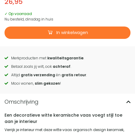
26,95
✓ Op voorraad
Nu besteld, dinsdag in huis
In winkelwagen
Merkproducten met
kwaliteitsgarantie
.
Call
Betaal zoals jij wilt, ook
achteraf
.
to
Altijd
gratis verzending
én
gratis retour
.
actions
Mooi wonen,
slim gekozen
!
Een decoratieve witte keramische vaas voegt stijl toe
aan je interieur
Verrijk je interieur met deze witte vaas organisch design keramiek,