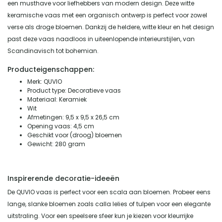
een musthave voor liefhebbers van modern design. Deze witte
keramische vaas met een organisch ontwerp is perfect voor zowel
verse als droge bloemen. Dankzij de heldere, witte kleur en het design
past deze vaas naadloos in uiteenlopende interieurstijlen, van
Scandinavisch tot bohemian.
Producteigenschappen:
Merk: QUVIO
Product type: Decoratieve vaas
Materiaal: Keramiek
Wit
Afmetingen: 9,5 x 9,5 x 26,5 cm
Opening vaas: 4,5 cm
Geschikt voor (droog) bloemen
Gewicht: 280 gram
Inspirerende decoratie-ideeën
De QUVIO vaas is perfect voor een scala aan bloemen. Probeer eens
lange, slanke bloemen zoals calla lelies of tulpen voor een elegante
uitstraling. Voor een speelsere sfeer kun je kiezen voor kleurrijke