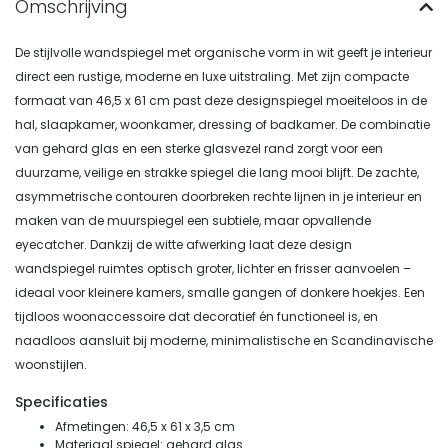
De stijlvolle wandspiegel met organische vorm in wit geeft je interieur
direct een rustige, moderne en luxe uitstraling. Met zijn compacte
formaat van 46,5 x 61 cm past deze designspiegel moeiteloos in de
hal, slaapkamer, woonkamer, dressing of badkamer. De combinatie
van gehard glas en een sterke glasvezel rand zorgt voor een
duurzame, veilige en strakke spiegel die lang mooi blijft. De zachte,
asymmetrische contouren doorbreken rechte lijnen in je interieur en
maken van de muurspiegel een subtiele, maar opvallende
eyecatcher. Dankzij de witte afwerking laat deze design
wandspiegel ruimtes optisch groter, lichter en frisser aanvoelen –
ideaal voor kleinere kamers, smalle gangen of donkere hoekjes. Een
tijdloos woonaccessoire dat decoratief én functioneel is, en
naadloos aansluit bij moderne, minimalistische en Scandinavische
woonstijlen.
Specificaties
Afmetingen: 46,5 x 61 x 3,5 cm
Materiaal spiegel: gehard glas