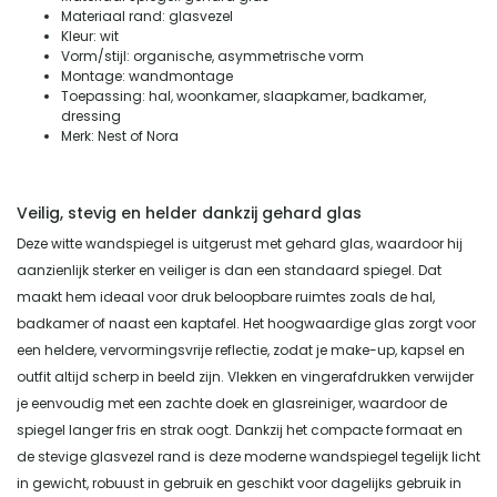
Materiaal rand: glasvezel
Kleur: wit
Vorm/stijl: organische, asymmetrische vorm
Montage: wandmontage
Toepassing: hal, woonkamer, slaapkamer, badkamer,
dressing
Merk: Nest of Nora
Veilig, stevig en helder dankzij gehard glas
Deze witte wandspiegel is uitgerust met gehard glas, waardoor hij
aanzienlijk sterker en veiliger is dan een standaard spiegel. Dat
maakt hem ideaal voor druk beloopbare ruimtes zoals de hal,
badkamer of naast een kaptafel. Het hoogwaardige glas zorgt voor
een heldere, vervormingsvrije reflectie, zodat je make-up, kapsel en
outfit altijd scherp in beeld zijn. Vlekken en vingerafdrukken verwijder
je eenvoudig met een zachte doek en glasreiniger, waardoor de
spiegel langer fris en strak oogt. Dankzij het compacte formaat en
de stevige glasvezel rand is deze moderne wandspiegel tegelijk licht
in gewicht, robuust in gebruik en geschikt voor dagelijks gebruik in