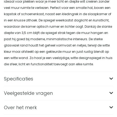
ideaal voor plekken waar je meer licht en diepte wilt creëren zonder
veel muur ruimte te verliezen. Perfect voor een smalle hal, boven een
kapstok of schoenenkast, naast een kledingrek in de slaapkamer of
in een knusse zithoek. De spiegel weerkaatst daglicht en kunstlicht,
waardoor de kamer optisch ruimer en lichter oogt. Dankzij de slanke
diepte van 3,5 cm blijft de spiegel strak tegen de muur hangen en
past hij goed bij moderne, minimalistische interieurs. De sterke
glasvezel rand houdt het geheel vormvast en netjes, terwijl de witte
kleur mooi afsteekt op een gekleurde muur en juist rustig blendt op
een witte wand. Zo haal je een veelzijdige, witte designspiegel in huis
die sfeer, licht en functionaliteit toevoegt aan elke ruimte.
Specificaties
Veelgestelde vragen
Merk
Nest of Nora
Breedte (in CM)
46,5
Over het merk
Wat zijn de afmetingen van de Nest of Nora
Wandspiegel organisch wit?
Lengte (in CM)
61