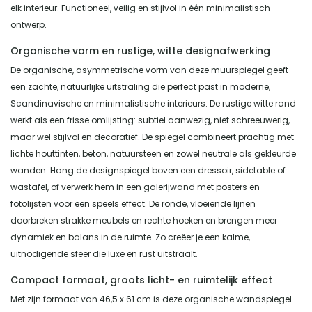
elk interieur. Functioneel, veilig en stijlvol in één minimalistisch
ontwerp.
Organische vorm en rustige, witte designafwerking
De organische, asymmetrische vorm van deze muurspiegel geeft
een zachte, natuurlijke uitstraling die perfect past in moderne,
Scandinavische en minimalistische interieurs. De rustige witte rand
werkt als een frisse omlijsting: subtiel aanwezig, niet schreeuwerig,
maar wel stijlvol en decoratief. De spiegel combineert prachtig met
lichte houttinten, beton, natuursteen en zowel neutrale als gekleurde
wanden. Hang de designspiegel boven een dressoir, sidetable of
wastafel, of verwerk hem in een galerijwand met posters en
fotolijsten voor een speels effect. De ronde, vloeiende lijnen
doorbreken strakke meubels en rechte hoeken en brengen meer
dynamiek en balans in de ruimte. Zo creëer je een kalme,
uitnodigende sfeer die luxe en rust uitstraalt.
Compact formaat, groots licht- en ruimtelijk effect
Met zijn formaat van 46,5 x 61 cm is deze organische wandspiegel