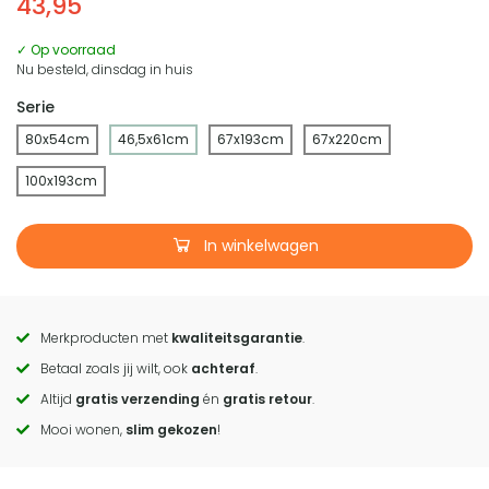
43,95
✓ Op voorraad
Nu besteld, dinsdag in huis
Serie
80x54cm
46,5x61cm
67x193cm
67x220cm
100x193cm
In winkelwagen
Merkproducten met
kwaliteitsgarantie
.
Call
Betaal zoals jij wilt, ook
achteraf
.
to
Altijd
gratis verzending
én
gratis retour
.
actions
Mooi wonen,
slim gekozen
!