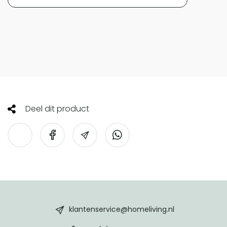
Deel dit product
HomeLiving
footer
klantenservice@homeliving.nl