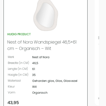
HUIDIG PRODUCT
Nes
Nest of Nora Wandspiegel 46,5×61
– A
cm – Organisch – Wit
Merk
Merk
Nest of Nora
Bree
Breedte (in CM)
46,5
Leng
Lengte (in CM)
61
Hoog
Hoogte (in CM)
35
Mate
Materiaal
Geharden glas, Glas, Glasvezel
Kleur
Kleur
Wit
Vor
Vorm
Organisch
62,
43,95