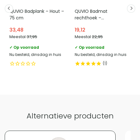
marktdeelnemer in de eu
dressoir, sidetable, wastafel, kapstok of schoenenkast
QUVIO Badplank – Hout –
QUVIO Badmat
worden geplaatst.
Categorie
Spiegels
75 cm
rechthoek –
Waterabsorberend – 50 x
33,48
19,12
80 cm – Microvezel
Meestal
Vergelijk met alternatieven
37,95
Meestal
22,95
✓ Op voorraad
✓ Op voorraad
Nu besteld, dinsdag in huis
Nu besteld, dinsdag in huis
1
Alternatieve producten