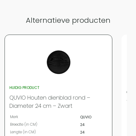
Alternatieve producten
HUIDIG PRODUCT
QUV
QUVIO Houten dienblad rond –
– H
Diameter 24 cm – Zwart
Merk
Merk
QUVIO
Hoog
Breedte (in CM)
24
Diam
Lengte (in CM)
24
Mate