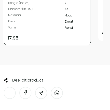
Hoogte (in CM)
2
Kleur
Diameter (in CM)
24
Vor
Materiaal
Hout
Bree
Kleur
Zwart
Leng
Vorm
Rond
19,95
17,95
Deel dit product