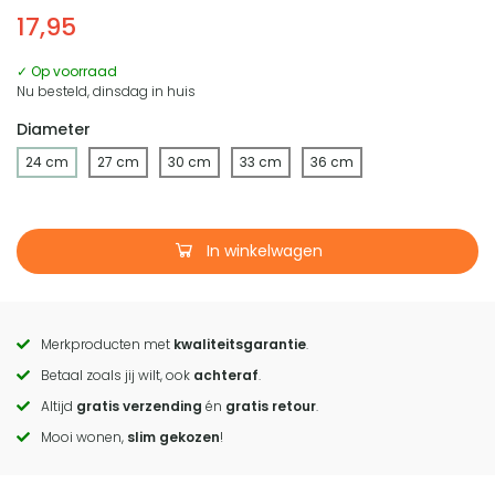
17,95
✓ Op voorraad
Nu besteld, dinsdag in huis
Diameter
24 cm
27 cm
30 cm
33 cm
36 cm
In winkelwagen
Merkproducten met
kwaliteitsgarantie
.
Call
Betaal zoals jij wilt, ook
achteraf
.
to
Altijd
gratis verzending
én
gratis retour
.
actions
Mooi wonen,
slim gekozen
!