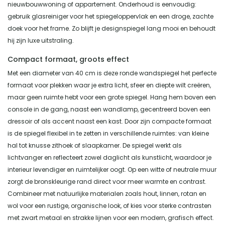
nieuwbouwwoning of appartement. Onderhoud is eenvoudig:
gebruik glasreiniger voor het spiegeloppervlak en een droge, zachte
doek voor het frame. Zo blijft je designspiegel lang mooi en behoudt
hij zijn luxe uitstraling.
Compact formaat, groots effect
Met een diameter van 40 cm is deze ronde wandspiegel het perfecte
formaat voor plekken waar je extra licht, sfeer en diepte wilt creëren,
maar geen ruimte hebt voor een grote spiegel. Hang hem boven een
console in de gang, naast een wandlamp, gecentreerd boven een
dressoir of als accent naast een kast. Door zijn compacte formaat
is de spiegel flexibel in te zetten in verschillende ruimtes: van kleine
hal tot knusse zithoek of slaapkamer. De spiegel werkt als
lichtvanger en reflecteert zowel daglicht als kunstlicht, waardoor je
interieur levendiger en ruimtelijker oogt. Op een witte of neutrale muur
zorgt de bronskleurige rand direct voor meer warmte en contrast.
Combineer met natuurlijke materialen zoals hout, linnen, rotan en
wol voor een rustige, organische look, of kies voor sterke contrasten
met zwart metaal en strakke lijnen voor een modern, grafisch effect.