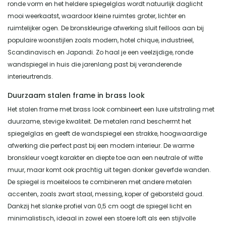
ronde vorm en het heldere spiegelglas wordt natuurlijk daglicht
mooi weerkaatst, waardoor kleine ruimtes groter, lichter en
ruimtelijker ogen. De bronskleurige afwerking sluit feilloos aan bij
populaire woonstijlen zoals modern, hotel chique, industrieel,
Scandinavisch en Japandi. Zo haal je een veelzijdige, ronde
wandspiegel in huis die jarenlang past bij veranderende
interieurtrends.
Duurzaam stalen frame in brass look
Het stalen frame met brass look combineert een luxe uitstraling met
duurzame, stevige kwaliteit. De metalen rand beschermt het
spiegelglas en geeft de wandspiegel een strakke, hoogwaardige
afwerking die perfect past bij een modern interieur. De warme
bronskleur voegt karakter en diepte toe aan een neutrale of witte
muur, maar komt ook prachtig uit tegen donker geverfde wanden.
De spiegel is moeiteloos te combineren met andere metalen
accenten, zoals zwart staal, messing, koper of geborsteld goud.
Dankzij het slanke profiel van 0,5 cm oogt de spiegel licht en
minimalistisch, ideaal in zowel een stoere loft als een stijlvolle