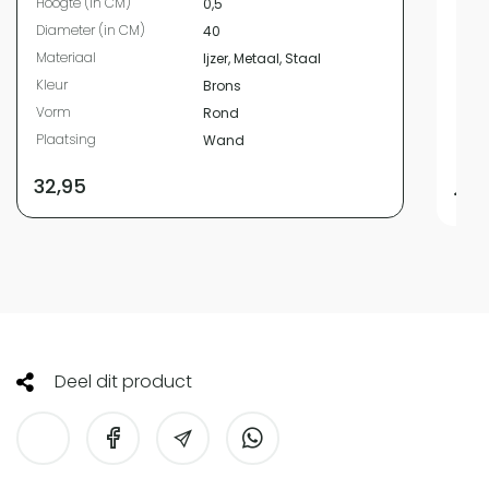
Hoogte (in CM)
0,5
Mate
Diameter (in CM)
40
Kleur
Materiaal
Ijzer, Metaal, Staal
Vor
Kleur
Brons
Plaa
Vorm
Rond
Met v
Plaatsing
Wand
Werki
32,95
49,9
Deel dit product