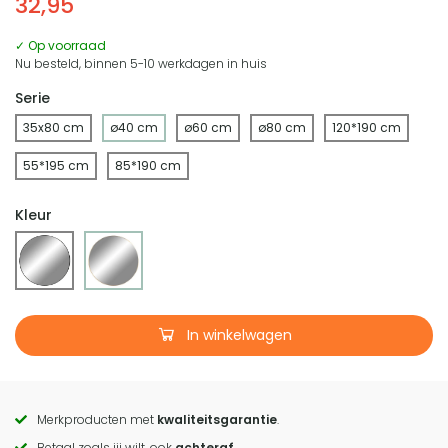
32,95
✓ Op voorraad
Nu besteld, binnen 5-10 werkdagen in huis
Serie
35x80 cm
ø40 cm
ø60 cm
ø80 cm
120*190 cm
55*195 cm
85*190 cm
Kleur
In winkelwagen
Merkproducten met
kwaliteitsgarantie
.
Call
Betaal zoals jij wilt, ook
achteraf
.