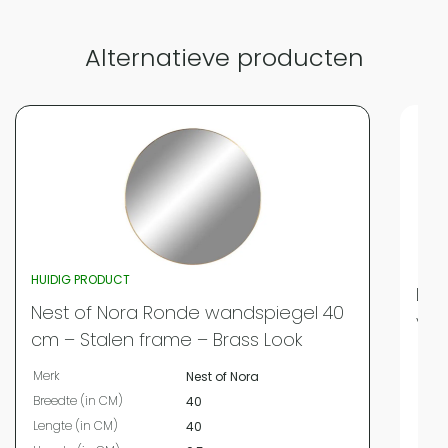
Alternatieve producten
HUIDIG PRODUCT
LYV
Nest of Nora Ronde wandspiegel 40
ver
cm – Stalen frame – Brass Look
Merk
Merk
Nest of Nora
Bree
Breedte (in CM)
40
Leng
Lengte (in CM)
40
Hoog