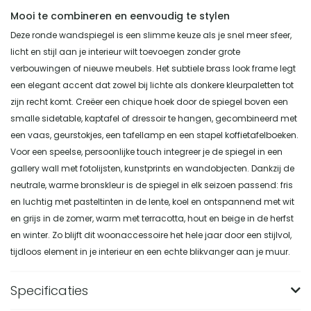
Mooi te combineren en eenvoudig te stylen
Deze ronde wandspiegel is een slimme keuze als je snel meer sfeer,
licht en stijl aan je interieur wilt toevoegen zonder grote
verbouwingen of nieuwe meubels. Het subtiele brass look frame legt
een elegant accent dat zowel bij lichte als donkere kleurpaletten tot
zijn recht komt. Creëer een chique hoek door de spiegel boven een
smalle sidetable, kaptafel of dressoir te hangen, gecombineerd met
een vaas, geurstokjes, een tafellamp en een stapel koffietafelboeken.
Voor een speelse, persoonlijke touch integreer je de spiegel in een
gallery wall met fotolijsten, kunstprints en wandobjecten. Dankzij de
neutrale, warme bronskleur is de spiegel in elk seizoen passend: fris
en luchtig met pasteltinten in de lente, koel en ontspannend met wit
en grijs in de zomer, warm met terracotta, hout en beige in de herfst
en winter. Zo blijft dit woonaccessoire het hele jaar door een stijlvol,
tijdloos element in je interieur en een echte blikvanger aan je muur.
Specificaties