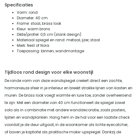
Specificaties
Vorm: rond
Diameter: 40 cm
Frame: staal, brass look
Kleur: warm brons
Dikte/profiel: 0,5 cm (slank design)
Materiaal spiegel en rand: metaal, ijzer, staal
Merk: Nest of Nora
Toepassing: binnen, wandmontage
Tijdloos rond design voor elke woonstijl
De ronde vorm van deze wandspiegel creëert direct een zachte,
harmonieuze sfeer in je interieur en breekt strakke lijnen van kasten en
muren. De brass look voegt warmte en luxe toe, zonder overheersend
te zijn. Met een diameter van 40 cm functioneert de spiegel zowel
solo als in combinatie met andere wanddecoratie, zoals posters,
lijsten en wandplanken. Hang hem in de hal voor een laatste check
voordat je de deur uitgaat, in de woonkamer als lichte eyecatcher,
of boven je kaptafel als praktische make-upspiegel. Dankzij de