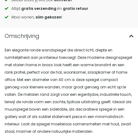
to
Altijd
gratis verzending
én
gratis retour
.
actions
Mooi wonen,
slim gekozen
!
Een elegante ronde wandspiegel die direct licht, diepte en
ruimtelijkheid aan je interieur toevoegt. Deze moderne designspiegel
met stalen frame in brass look heeft een warme bronstint en een
rank profiel, perfect voor de hal, woonkamer, slaapkamer of home
office. Met een diameter van 40 cm is deze spiegel compact
genoeg voor kleinere wanden, maar groot genoeg om echt op te
vallen. De metalen rand zorgt voor een eigentijdse, industriële touch,
terwijl de ronde vorm een zachte, tijdloze uitstraling geeft. Ideaal als
muurspiegel boven een sidetable, als decoratieve spiegel in een
gallery wall of als subtiel statement piece in een minimalistisch
interieur. Laat de spiegel moeiteloos samensmelten met hout, zwart
staal, marmer of andere natuurlijke materialen.