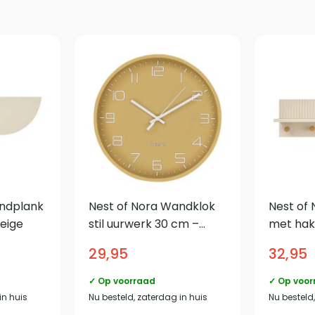
andplank
Nest of Nora Wandklok
Nest of
Beige
stil uurwerk 30 cm –
met hak
Ocher
– Wandp
29,95
32,95
✓ Op voorraad
✓ Op voor
in huis
Nu besteld, zaterdag in huis
Nu besteld