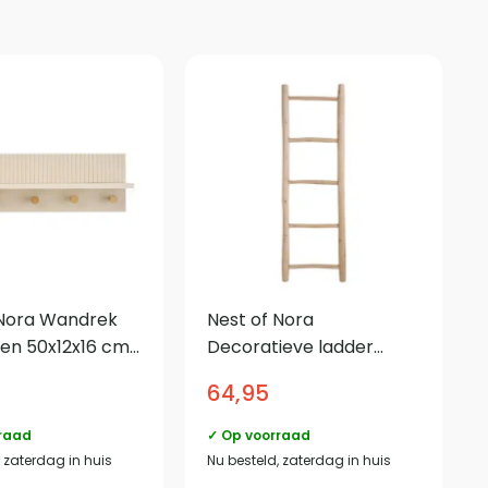
 Nora Wandrek
Nest of Nora
en 50x12x16 cm
Decoratieve ladder
lank – Beige
handdoekrek – Teak
64,95
50×150 cm – Natural
raad
✓ Op voorraad
, zaterdag in huis
Nu besteld, zaterdag in huis