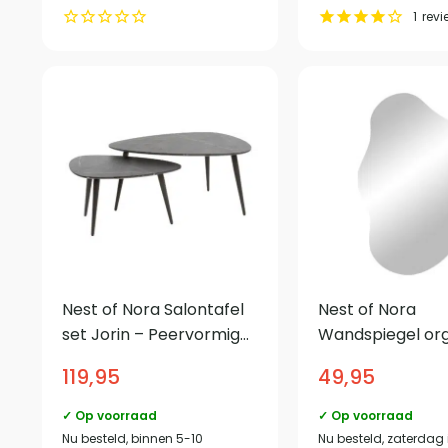
1
revi
Nest of Nora Salontafel
Nest of Nora
set Jorin – Peervormig
Wandspiegel or
set van 2 – Moderne
vorm 40×60 cm 
119,95
49,95
bijzettafel – Grafiet
✓ Op voorraad
✓ Op voorraad
Nu besteld, binnen 5-10
Nu besteld, zaterdag 