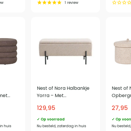
ew
1
review
Nest of Nora Halbankje
Nest of 
met
Yorra – Met
Opberg
 Halbank
opbergruimte
2 – Met 
129,95
27,95
95×36.5×43 cm – Beige
– Beige
bouclé
✓ Op voorraad
✓ Op voor
in huis
Nu besteld, zaterdag in huis
Nu besteld