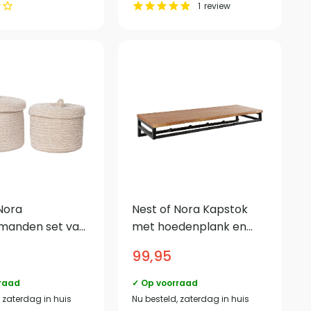
1
review
Nora
Nest of Nora Kapstok
manden set van
met hoedenplank en
deksel – Katoen
roede 6 haken – Acacia
99,95
raad
✓ Op voorraad
, zaterdag in huis
Nu besteld, zaterdag in huis