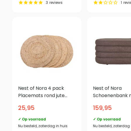
3
reviews
1
revi
Nest of Nora 4 pack
Nest of Nora
Placemats rond jute
Schoenenbank 
gevlochten ø38 cm –
opbergruimte –
25,95
159,95
Natural
– Bruin
✓ Op voorraad
✓ Op voorraad
Nu besteld, zaterdag in huis
Nu besteld, zaterdag 