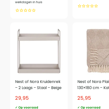
werkdagen in huis
Nest of Nora Kruidenrek
Nest of Nora Pla
– 2 Laags – Staal – Beige
130×180 cm – K
woondeken – T
29,95
25,95
✓ Op voorraad
✓ Op voorraad