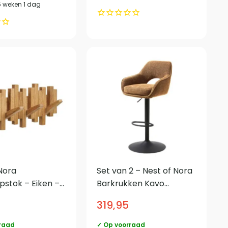
5 weken 1 dag
Nora
Set van 2 – Nest of Nora
stok – Eiken –
Barkrukken Kavo
verstelbaar met
319,95
armleuningen draaibaar
– Chenille – Roest
raad
✓ Op voorraad