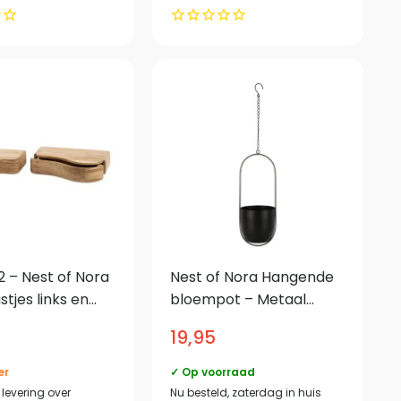
2 – Nest of Nora
Nest of Nora Hangende
tjes links en
bloempot – Metaal
 Set van 2 –
15,5×14,5×37,5 cm –
19,95
Zwart
er
✓ Op voorraad
levering over
Nu besteld, zaterdag in huis