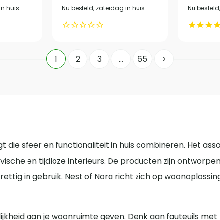
in huis
Nu besteld, zaterdag in huis
Nu besteld
1
2
3
…
65
>
 die sfeer en functionaliteit in huis combineren. Het as
ische en tijdloze interieurs. De producten zijn ontworpe
prettig in gebruik. Nest of Nora richt zich op woonoplossin
nlijkheid aan je woonruimte geven. Denk aan fauteuils met