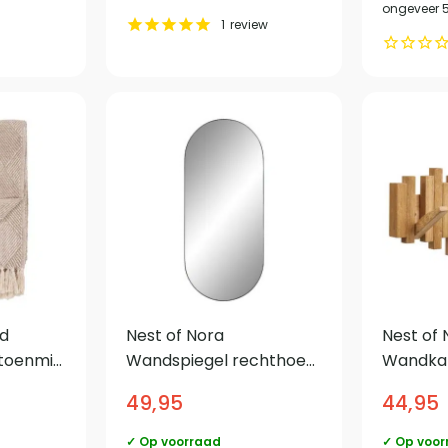
ongeveer 
1
review
id
Nest of Nora
Nest of 
atoenmix
Wandspiegel rechthoek
Wandkap
aupe
35×80 cm – Staal –
Natural
49,95
44,95
Zwart
✓ Op voorraad
✓ Op voor