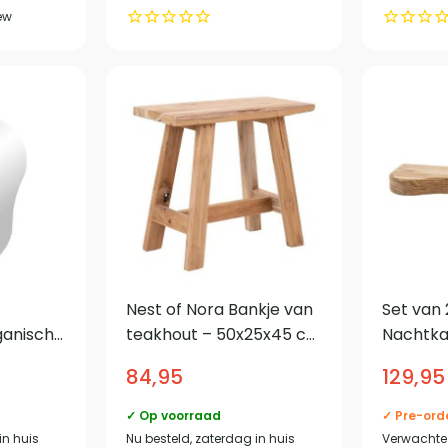
ew
Nest of Nora Bankje van
Set van 
ganische
teakhout – 50x25x45 cm
Nachtkas
– Glass
– Natural
rechts –
84,95
129,95
Acacia
✓ Op voorraad
✓ Pre-ord
in huis
Nu besteld, zaterdag in huis
Verwachte 