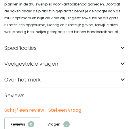
planken in de thuiswerkplek voor kantoorbenodigdheden. Doordat
de haken onder de plank zijn geplaatst, benut je de hoogte van de
muur optimaal en blijft de vloer vrij. Dit geeft zowel kleine als grote
ruimtes een opgeruimd, luchtig en ruimtelijk gevoel, terwijl je alles
wat je nodig hebt netjes georganiseerd binnen handbereik houdt.
Specificaties
Veelgestelde vragen
Merk
Nest of Nora
Breedte (in CM)
50
Over het merk
Wat zijn de afmetingen van het Nest of Nora
wandrek met haken?
Lengte (in CM)
12
Reviews
Het Nest of Nora wandrek met haken heeft een breedte
Hoogte (in CM)
16
Van welk materiaal is deze beige wandplank met
van 50 cm, een diepte van 12 cm en een hoogte van 16 cm.
haken gemaakt?
Materiaal
MDF
Schrijf een review
Stel een vraag
Door dit compacte formaat past het goed in smalle
Deze wandplank met haken is gemaakt van MDF. Het
Kleur
Beige
Waarvoor kun je het Nest of Nora wandrek met
ruimtes zoals een hal, badkamer of keuken.
Nest of Nora ontwerpt en realiseert interieurs die rust, warmte en
Reviews
Vragen
materiaal heeft een strak en egaal oppervlak, waardoor het
haken gebruiken?