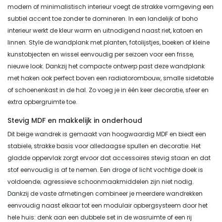
modern of minimalistisch interieur voegt de strakke vormgeving een
subtiel accent toe zonder te domineren. In een landelijk of boho
interieur werkt de kleur warm en uitnodigend naast riet, katoen en
linnen. Style de wandplank met planten, fotolijstjes, boeken of kleine
kunstobjecten en wissel eenvoudig per seizoen voor een frisse,
nieuwe look. Dankzij het compacte ontwerp past deze wandplank
met haken ook perfect boven een radiatorombouw, smalle sidetable
of schoenenkast in de hal. Zo voeg je in één keer decoratie, sfeer en
extra opbergruimte toe.
Stevig MDF en makkelijk in onderhoud
Dit beige wandrek is gemaakt van hoogwaardig MDF en biedt een
stabiele, strakke basis voor alledaagse spullen en decoratie. Het
gladde oppervlak zorgt ervoor dat accessoires stevig staan en dat
stof eenvoudig is af te nemen. Een droge of licht vochtige doek is
voldoende; agressieve schoonmaakmiddelen zijn niet nodig.
Dankzij de vaste afmetingen combineer je meerdere wandrekken
eenvoudig naast elkaar tot een modulair opbergsysteem door het
hele huis: denk aan een dubbele set in de wasruimte of een rij