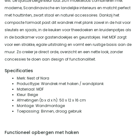
wilt. De tijdloze beige kleur laat zich moeiteloos combineren met
moderne, Scandinavische en landelijke interieurs en matcht perfect
met houttinten, zwart staal en naturel accessoires. Dankzij het
compacte formaat past dit wandrek met plank zowel in de hal voor
sleutels en sjaals, in de keuken voor theedoeken en kruidenpotjes als
in de badkamer voor gastendoekjes en geurstokjes. Het MDF zorgt
voor een strakke, egale uitstraling en vormt een rustige basis aan de
muur. Zo creëer je direct orde, overzicht en een nette look, zonder
concessies te doen aan design of functionaliteit.
Specificaties
Merk: Nest of Nora
Producttype: Wandrek met haken / wandplank
Materiaal: MDF
Kleur: Beige
Afmetingen (b x d x h): 50 x 12 x 16 cm
Montage: Wandmontage
Toepassing: Binnen, droog gebruik
Functioneel opbergen met haken