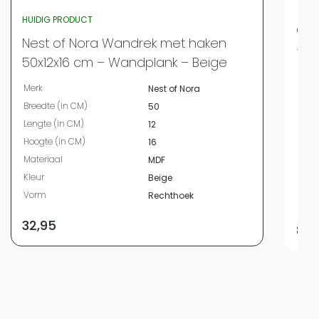
HUIDIG PRODUCT
QUV
Nest of Nora Wandrek met haken
– 5
50x12x16 cm – Wandplank – Beige
Merk
Merk
Nest of Nora
Bree
Breedte (in CM)
50
Leng
Lengte (in CM)
12
Hoog
Hoogte (in CM)
16
Mate
Materiaal
MDF
Kleur
Kleur
Beige
Vor
Vorm
Rechthoek
Aanta
32,95
89,