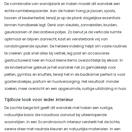
De combinatie van wandplank en haken maakt dit wandrek een
echte ruimtebespaarder. Aan de haken hang je jassen, sjaals,
tassen of keukentextiel, terwijl je op de plank dagelijkse essentials
binnen handbereik legt. Denk aan sleutels, zonnebrillen, kruiden,
geurkaarsen of decoratieve potjes. Zo benut je de verticale ruimte
optimaal en blijven aanrecht, kast en vensterbank vrij van
rondslingerende spullen. De heldere indeling helpt om vaste routines
te creëren: pak snel alles bij vertrek, leg post en accessoires
gestructureerd neer en houd kleine items overzichtelijk bij elkaar. In
de kinderkamer gebruik je het wandrek net zo gemakkelijk voor
petten, gymtas en knuffels, terwijl het in de badkamer perfect is voor
gastendoekjes, parfum en huidverzorging. Het resultaat: minder
zoeken, meer overzicht en een opgeruimde, rustige uitstraling in huis.
Tijdloze look voor ieder interieur
De zachte beige tint geeft dit wandrek met haken een rustige,
natuurlijke basis die naadloos aansluit bij uiteenlopende
woonstijlen. In een Scandinavisch interieur versterkt het de lichte,
serene sfeer met neutrale kleuren en natuurlijke materialen. In een