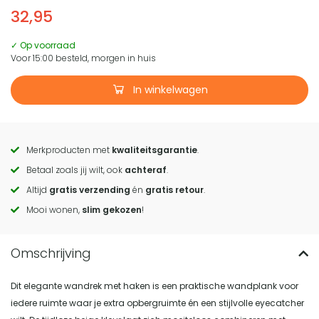
32,95
✓ Op voorraad
Voor 15:00 besteld, morgen in huis
In winkelwagen
Merkproducten met
kwaliteitsgarantie
.
Call
Betaal zoals jij wilt, ook
achteraf
.
to
Altijd
gratis verzending
én
gratis retour
.
actions
Mooi wonen,
slim gekozen
!
Dit elegante wandrek met haken is een praktische wandplank voor
iedere ruimte waar je extra opbergruimte én een stijlvolle eyecatcher