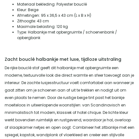
Materiaal bekleding: Polyester bouclé
Kleur: Beige
Afmetingen: 95 x 36,5 x 43 cm (L x B x H)
Zithoogte: 43 cm
Maximale belasting: 120 kg
Type: Halbankje met opbergruimte / schoenenbank /
opbergbank
Zacht bouclé halbankje met luxe, tijdloze uitstraling
De rijke bouclé stof geeft dit halbankje met opbergruimte een
moderne, textuurvolle look die direct warmte en sfeer toevoegt aan je
interieur. De zachte lusjesstructuur voelt comfortabel aan wanneer je
gaat zitten om je schoenen aan of uit te trekken en nodigt uit om
even plaats te nemen. Door de rustige beige tint past het bankje
moeiteloos in uiteenlopende woonstijlen: van Scandinavisch en
minimalistisch tot modern, klassiek of hotel chique. De lichte kleur
werkt bovendien ruimtelijk en rustgevend, waardoor je hal, overloop
of slaapkamer netjes en open oogt. Combineer het zitbankje met een
spiegel, kapstok, wandplank of vloerkleed en creëer een stijlvolle