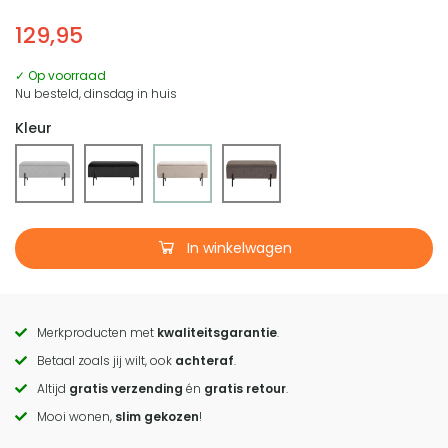
129,95
✓ Op voorraad
Nu besteld, dinsdag in huis
Kleur
In winkelwagen
Merkproducten met
kwaliteitsgarantie
.
Call
Betaal zoals jij wilt, ook
achteraf
.
to
Altijd
gratis verzending
én
gratis retour
.
actions
Mooi wonen,
slim gekozen
!