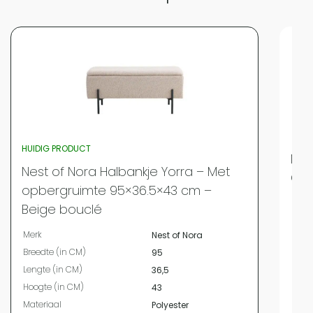
HUIDIG PRODUCT
Nes
Nest of Nora Halbankje Yorra – Met
Ges
opbergruimte 95×36.5×43 cm –
Merk
Beige bouclé
Bree
Merk
Nest of Nora
Leng
Breedte (in CM)
95
Hoog
Lengte (in CM)
36,5
Mate
Hoogte (in CM)
43
Kleur
Materiaal
Polyester
Vor