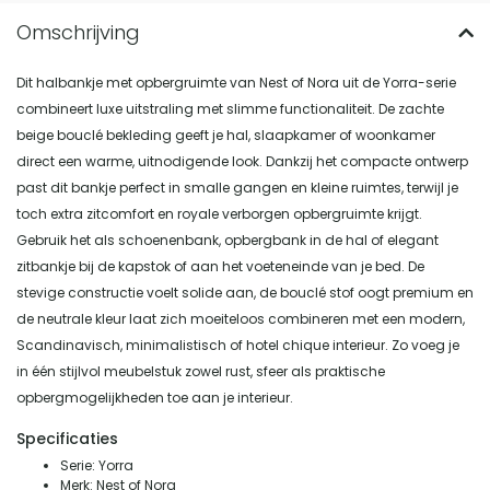
Dit halbankje met opbergruimte van Nest of Nora uit de Yorra-serie
combineert luxe uitstraling met slimme functionaliteit. De zachte
beige bouclé bekleding geeft je hal, slaapkamer of woonkamer
direct een warme, uitnodigende look. Dankzij het compacte ontwerp
past dit bankje perfect in smalle gangen en kleine ruimtes, terwijl je
toch extra zitcomfort en royale verborgen opbergruimte krijgt.
Gebruik het als schoenenbank, opbergbank in de hal of elegant
zitbankje bij de kapstok of aan het voeteneinde van je bed. De
stevige constructie voelt solide aan, de bouclé stof oogt premium en
de neutrale kleur laat zich moeiteloos combineren met een modern,
Scandinavisch, minimalistisch of hotel chique interieur. Zo voeg je
in één stijlvol meubelstuk zowel rust, sfeer als praktische
opbergmogelijkheden toe aan je interieur.
Specificaties
Serie: Yorra
Merk: Nest of Nora