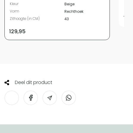
Kleur
Beige
Zith
Vorm
Rechthoek
139
Zithoogte (in CM)
43
129,95
Deel dit product
HomeLiving