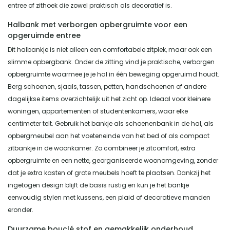
entree of zithoek die zowel praktisch als decoratief is.
Halbank met verborgen opbergruimte voor een
opgeruimde entree
Dit halbankje is niet alleen een comfortabele zitplek, maar ook een
slimme opbergbank. Onder de zitting vind je praktische, verborgen
opbergruimte waarmee je je hal in één beweging opgeruimd houdt.
Berg schoenen, sjaals, tassen, petten, handschoenen of andere
dagelijkse items overzichtelijk uit het zicht op. Ideaal voor kleinere
woningen, appartementen of studentenkamers, waar elke
centimeter telt. Gebruik het bankje als schoenenbank in de hal, als
opbergmeubel aan het voeteneinde van het bed of als compact
zitbankje in de woonkamer. Zo combineer je zitcomfort, extra
opbergruimte en een nette, georganiseerde woonomgeving, zonder
dat je extra kasten of grote meubels hoeft te plaatsen. Dankzij het
ingetogen design blijft de basis rustig en kun je het bankje
eenvoudig stylen met kussens, een plaid of decoratieve manden
eronder.
Duurzame bouclé stof en gemakkelijk onderhoud