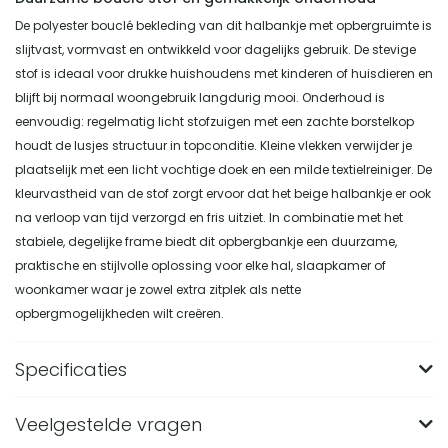
De polyester bouclé bekleding van dit halbankje met opbergruimte is
slijtvast, vormvast en ontwikkeld voor dagelijks gebruik. De stevige
stof is ideaal voor drukke huishoudens met kinderen of huisdieren en
blijft bij normaal woongebruik langdurig mooi. Onderhoud is
eenvoudig: regelmatig licht stofzuigen met een zachte borstelkop
houdt de lusjes structuur in topconditie. Kleine vlekken verwijder je
plaatselijk met een licht vochtige doek en een milde textielreiniger. De
kleurvastheid van de stof zorgt ervoor dat het beige halbankje er ook
na verloop van tijd verzorgd en fris uitziet. In combinatie met het
stabiele, degelijke frame biedt dit opbergbankje een duurzame,
praktische en stijlvolle oplossing voor elke hal, slaapkamer of
woonkamer waar je zowel extra zitplek als nette
opbergmogelijkheden wilt creëren.
Specificaties
Veelgestelde vragen
Merk
Nest of Nora