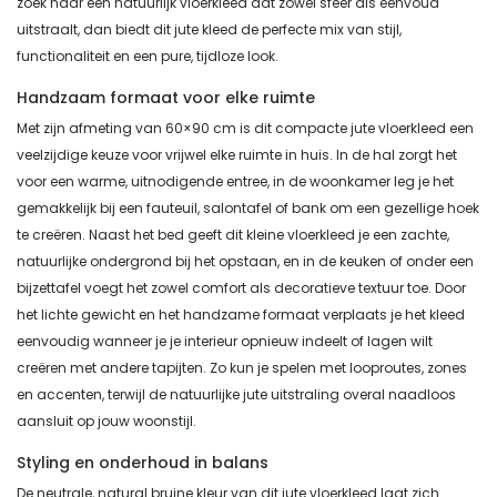
zoek naar een natuurlijk vloerkleed dat zowel sfeer als eenvoud
uitstraalt, dan biedt dit jute kleed de perfecte mix van stijl,
functionaliteit en een pure, tijdloze look.
Handzaam formaat voor elke ruimte
Met zijn afmeting van 60×90 cm is dit compacte jute vloerkleed een
veelzijdige keuze voor vrijwel elke ruimte in huis. In de hal zorgt het
voor een warme, uitnodigende entree, in de woonkamer leg je het
gemakkelijk bij een fauteuil, salontafel of bank om een gezellige hoek
te creëren. Naast het bed geeft dit kleine vloerkleed je een zachte,
natuurlijke ondergrond bij het opstaan, en in de keuken of onder een
bijzettafel voegt het zowel comfort als decoratieve textuur toe. Door
het lichte gewicht en het handzame formaat verplaats je het kleed
eenvoudig wanneer je je interieur opnieuw indeelt of lagen wilt
creëren met andere tapijten. Zo kun je spelen met looproutes, zones
en accenten, terwijl de natuurlijke jute uitstraling overal naadloos
aansluit op jouw woonstijl.
Styling en onderhoud in balans
De neutrale, natural bruine kleur van dit jute vloerkleed laat zich