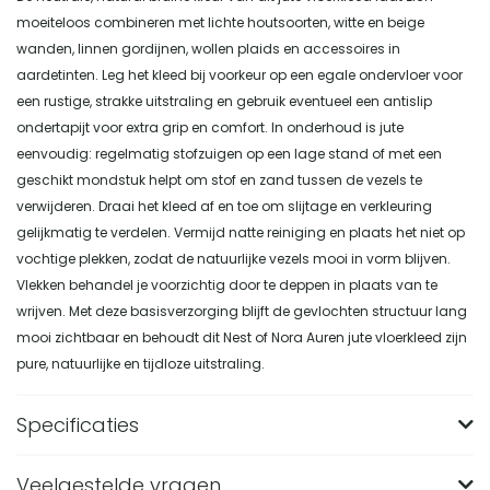
moeiteloos combineren met lichte houtsoorten, witte en beige
wanden, linnen gordijnen, wollen plaids en accessoires in
aardetinten. Leg het kleed bij voorkeur op een egale ondervloer voor
een rustige, strakke uitstraling en gebruik eventueel een antislip
ondertapijt voor extra grip en comfort. In onderhoud is jute
eenvoudig: regelmatig stofzuigen op een lage stand of met een
geschikt mondstuk helpt om stof en zand tussen de vezels te
verwijderen. Draai het kleed af en toe om slijtage en verkleuring
gelijkmatig te verdelen. Vermijd natte reiniging en plaats het niet op
vochtige plekken, zodat de natuurlijke vezels mooi in vorm blijven.
Vlekken behandel je voorzichtig door te deppen in plaats van te
wrijven. Met deze basisverzorging blijft de gevlochten structuur lang
mooi zichtbaar en behoudt dit Nest of Nora Auren jute vloerkleed zijn
pure, natuurlijke en tijdloze uitstraling.
Specificaties
Veelgestelde vragen
Merk
Nest of Nora