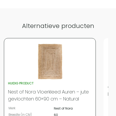
Alternatieve producten
HUIDIG PRODUCT
QUV
Nest of Nora Vloerkleed Auren – jute
Nat
gevlochten 60×90 cm – Natural
Merk
Merk
Nest of Nora
Bree
Breedte (in CM)
60