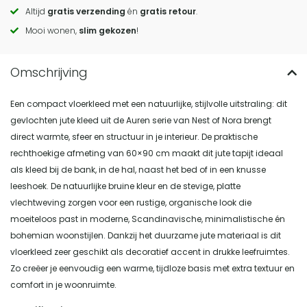
to
Altijd
gratis verzending
én
gratis retour
.
actions
Mooi wonen,
slim gekozen
!
Een compact vloerkleed met een natuurlijke, stijlvolle uitstraling: dit
gevlochten jute kleed uit de Auren serie van Nest of Nora brengt
direct warmte, sfeer en structuur in je interieur. De praktische
rechthoekige afmeting van 60×90 cm maakt dit jute tapijt ideaal
als kleed bij de bank, in de hal, naast het bed of in een knusse
leeshoek. De natuurlijke bruine kleur en de stevige, platte
vlechtweving zorgen voor een rustige, organische look die
moeiteloos past in moderne, Scandinavische, minimalistische én
bohemian woonstijlen. Dankzij het duurzame jute materiaal is dit
vloerkleed zeer geschikt als decoratief accent in drukke leefruimtes.
Zo creëer je eenvoudig een warme, tijdloze basis met extra textuur en
comfort in je woonruimte.