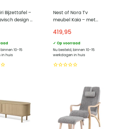
i Bijzettafel –
Nest of Nora Tv
visch design –
meubel Kaia – met
 natuur –
schuifdeur – Geribd
419,95
80 cm
design – Zwart
raad
✓ Op voorraad
 binnen 10-15
Nu besteld, binnen 10-15
in huis
werkdagen in huis