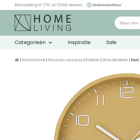
Beoordeling 8.7/10 uit 12066 reviews
WebwinkelKeur
Categorieën
Inspiratie
Sale
|
Woonkamer
|
Woonaccessoires
|
Klokken
|
Wandklokken
| Nest