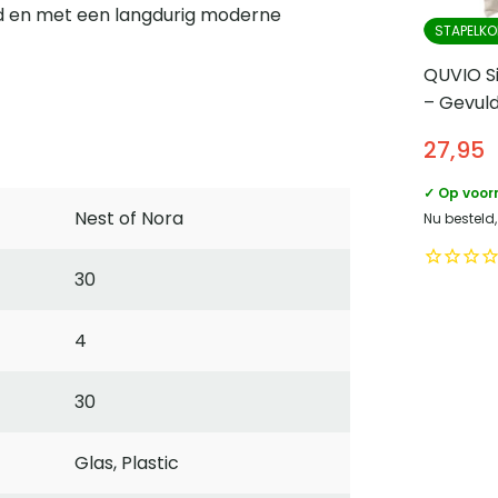
d en met een langdurig moderne
STAPELKO
QUVIO Si
– Gevuld
45 x 45
27,95
✓ Op voor
Nest of Nora
Nu besteld,
30
4
30
Glas, Plastic