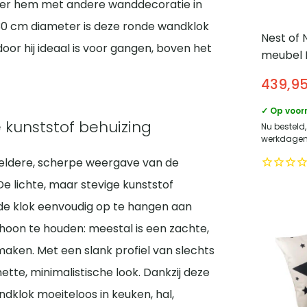
eer hem met andere wanddecoratie in
n 30 cm diameter is deze ronde wandklok
Nest of 
or hij ideaal is voor gangen, boven het
meubel 
breed m
439,9
schuifde
Eikenhou
✓ Op voor
Naturel
 kunststof behuizing
Nu besteld,
werkdagen 
heldere, scherpe weergave van de
e lichte, maar stevige kunststof
 de klok eenvoudig op te hangen aan
schoon te houden: meestal is een zachte,
maken. Met een slank profiel van slechts
tte, minimalistische look. Dankzij deze
dklok moeiteloos in keuken, hal,