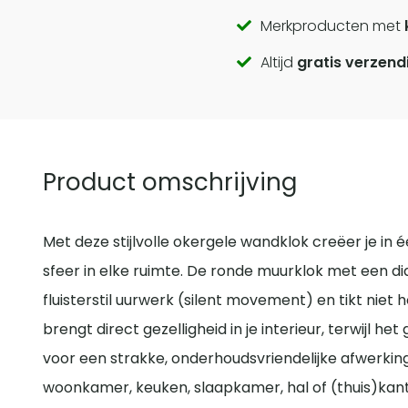
Call
Merkproducten met
Altijd
gratis verzend
to
actions
Product omschrijving
Met deze stijlvolle okergele wandklok creëer je in
sfeer in elke ruimte. De ronde muurklok met een d
fluisterstil uurwerk (silent movement) en tikt niet
brengt direct gezelligheid in je interieur, terwijl he
voor een strakke, onderhoudsvriendelijke afwerking. 
woonkamer, keuken, slaapkamer, hal of (thuis)ka