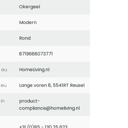
Okergeel
Modern
Rond
8719688073771
 eu
HomeLiving.nl
 eu
Lange voren 8, 5541RT Reusel
product-
compliance@homeliving.nl
+31 (0)85 - 130 25 623