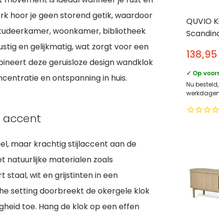
urwerk hoor je geen storend getik, waardoor
QUVIO Kir
 studeerkamer, woonkamer, bibliotheek
Scandina
Grijs en
stig en gelijkmatig, wat zorgt voor een
138,95
110x30x
ineert deze geruisloze design wandklok
✓ Op voor
entratie en ontspanning in huis.
Nu besteld,
werkdagen 
l accent
el, maar krachtig stijlaccent aan de
 natuurlijke materialen zoals
staal, wit en grijstinten in een
che setting doorbreekt de okergele klok
igheid toe. Hang de klok op een effen