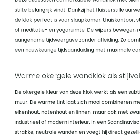
stilte belangrijk vindt. Dankzij het fluisterstille u
de klok perfect is voor slaapkamer, thuiskantoor,
of meditatie- en yogaruimte. De wijzers bewegen ru
aangename tijdweergave zonder afleiding. Zo comb
een nauwkeurige tijdsaanduiding met maximale conc
Warme okergele wandklok als stijlvo
De okergele kleur van deze klok werkt als een subti
muur. De warme tint laat zich mooi combineren met
eikenhout, notenhout en linnen, maar ook met zwart 
industrieel of modern interieur. In een Scandinavis
strakke, neutrale wanden en voegt hij direct gezell