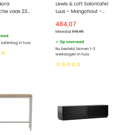
Nora
Lewis & Loft Salontafel
che vaas 23
Luus – Mangohout –
t grijs
Rond – Zwart – Klein
484,07
en groot – Set van 2
Meestal
519,95
raad
✓ Op voorraad
 zaterdag in huis
Nu besteld, binnen 1-3
werkdagen in huis