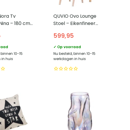
Nora Tv
QUVIO Ovo Lounge
Nina – 180 cm
Stoel – Eikenfineer
et
Lichtgrijs – Inclusief
5
599,95
uren –
Voetenbank en
t fineer –
Neksteun
raad
✓ Op voorraad
 binnen 10-15
Nu besteld, binnen 10-15
in huis
werkdagen in huis