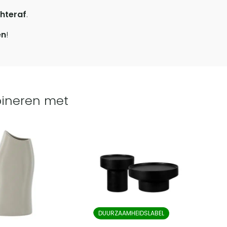
hteraf
.
en
!
ineren met
DUURZAAMHEIDSLABEL