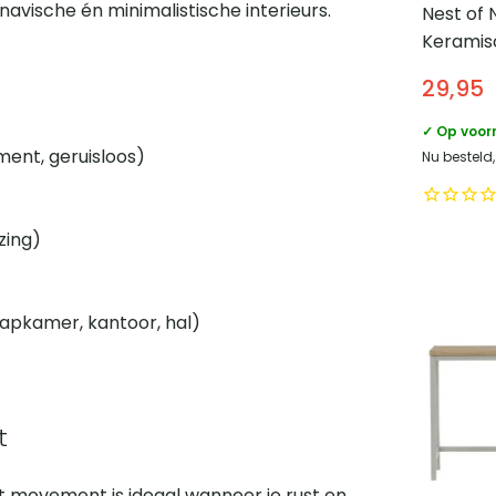
vische én minimalistische interieurs.
Nest of 
Keramis
cm – Lich
29,95
✓ Op voor
ment, geruisloos)
Nu besteld,
zing)
aapkamer, kantoor, hal)
t
 movement is ideaal wanneer je rust en