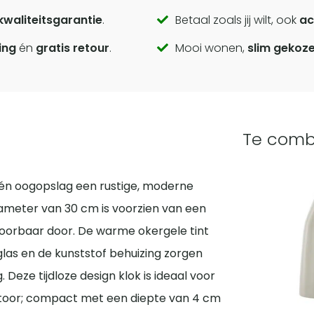
kwaliteitsgarantie
.
Betaal zoals jij wilt, ook
ac
ing
én
gratis retour
.
Mooi wonen,
slim gekoz
Te comb
 één oogopslag een rustige, moderne
iameter van 30 cm is voorzien van een
 hoorbaar door. De warme okergele tint
t glas en de kunststof behuizing zorgen
Deze tijdloze design klok is ideaal voor
ntoor; compact met een diepte van 4 cm