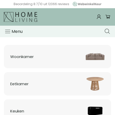
Beoordeling 8.7/10 uit 12066 reviews
WebwinkelKeur
Woonwinkel
HomeLiving
Menu
Woonkamer
Eetkamer
Keuken