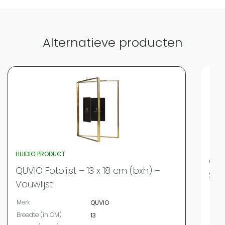
Alternatieve producten
HUIDIG PRODUCT
QUV
QUVIO Fotolijst – 13 x 18 cm (bxh) –
Sta
Vouwlijst
Merk
Merk
QUVIO
Bree
Breedte (in CM)
13
Leng