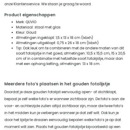
onze Klantenservice. We staan je graag te woord.
Product eigenschappen
Merk: QUVIO
Materiaal: staal met glas
Kleur: Goud
Afmetingen ingeklapt: 1,5 x 13 x 18 cm (lxbxh)
Afmetingen uitgeklapt: 0,75 x 26 x 18 cm (lxbxh)
Tip: Ook leuk om te combineren met de andere maten van dit
soort fotolijstje in het goed, afmetingen: 10,5 x 15,5 cm, 15 x 20,5
cm of in combinatie met hetzelfde soort fotolijstje, maar dan
met een ophang ketting, afmetingen: 13 x 18 cm.
Meerdere foto’s plaatsen in het gouden fotolijstje
Doordat je deze gouden fotolijst eenvoudig open- of dichtklapt,
bepaal je zelf welke foto’s er wanneer zichtbaar zijn. De foto’s aan de
voor- en achterzijde zullen altijd zichtbaar zijn, maar die twee foto’s
in het midden kun je verbergen wanneer je dat zelf wilt. Ook kun je
door het lijstje te draaien eenvoudig bepalen welke foto’s je op dat
moment wilt zien. Plaats het gouden fotolijstje bijvoorbeeld op een