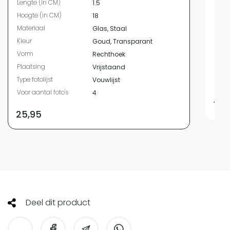
Lengte (in CM)
1.5
Hoog
Hoogte (in CM)
18
Mate
Materiaal
Glas, Staal
Kleur
Kleur
Goud, Transparant
Vor
Vorm
Rechthoek
Plaa
Plaatsing
Vrijstaand
Type 
Type fotolijst
Vouwlijst
Voor 
Voor aantal foto's
4
18,
25,95
Deel dit product