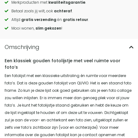
Merkproducten met
kwaliteitsgarantie
.
Call
Betaal zoals jij wilt, ook
achteraf
.
to
Altijd
gratis verzending
én
gratis retour
.
actions
Mooi wonen,
slim gekozen
!
Een klassiek gouden fotolijstje met veel ruimte voor
foto’s
Een fotolijst met een klassieke uitstraling én ruimte voor meerdere
foto’s. Dat is deze gouden fotolijst van QUVIO. Het is een staand foto
frame. Zo kun je deze lijst ook goed gebruiken als je een foto collage
zou willen inlijsten. Er is immers meer dan genoeg plek voor al jouw
foto’s. Je kunt het fotolijstje staand gebruiken en hebt de keuze om
de lijst ingeklapt te houden of om deze uit te vouwen. Dichtgeklapt
zul je aan de voor- en achterkant een foto zien, uitgeklapt zullen er
zelfs vier foto’s zichtbaar zijn (voor en achterzijde). Voor meer
informatie over de gouden fotolijst kan je contact opnemen met