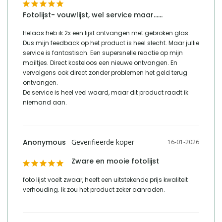
telefoonnummer verantwoordelijke
+31 (0)85 - 130 25 89
Fotolijst- vouwlijst, wel service maar……
marktdeelnemer in de eu
Helaas heb ik 2x een lijst ontvangen met gebroken glas. 
Dus mijn feedback op het product is heel slecht. Maar jullie 
Vergelijk met alternatieven
service is fantastisch. Een supersnelle reactie op mijn 
mailtjes. Direct kosteloos een nieuwe ontvangen. En 
vervolgens ook direct zonder problemen het geld terug 
ontvangen. 

De service is heel veel waard, maar dit product raadt ik 
niemand aan.
Anonymous
16-01-2026
Zware en mooie fotolijst
foto lijst voelt zwaar, heeft een uitstekende prijs kwaliteit 
verhouding. Ik zou het product zeker aanraden.