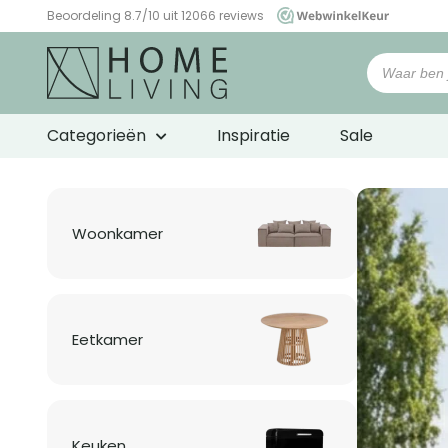
Beoordeling 8.7/10 uit 12066 reviews
WebwinkelKeur
Woonwinkel
HomeLiving
Categorieën
Inspiratie
Sale
Woonkamer
Eetkamer
Keuken