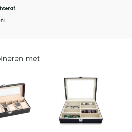
hteraf
.
en
!
ineren met