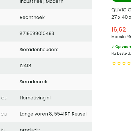
Industrieel, Modern
QUVIO 
27 x 40 x
Rechthoek
16,62
8719688010493
Meestal
1
✓ Op voor
Sieradenhouders
Nu besteld
12418
Sieradenrek
 eu
HomeLiving.nl
 eu
Lange voren 8, 5541RT Reusel
product-