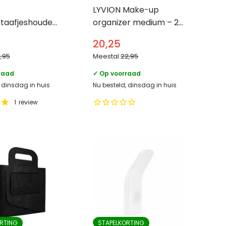
LYVION Make-up
taafjeshouder
organizer medium – 24
je – Wit
x 23,5 x 7 cm (lxbxh)
20,25
4,95
Meestal
22,95
raad
✓ Op voorraad
, dinsdag in huis
Nu besteld, dinsdag in huis
1
review
RTING
STAPELKORTING