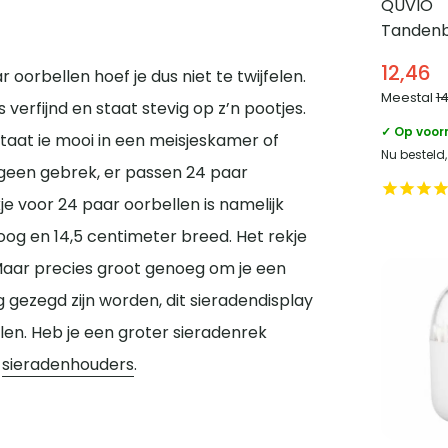
QUVIO
Tandenb
– Plakst
12,46
oorbellen hoef je dus niet te twijfelen.
Meestal
1
verfijnd en staat stevig op z’n pootjes.
✓ Op voor
taat ie mooi in een meisjeskamer of
Nu besteld
geen gebrek, er passen 24 paar
je voor 24 paar oorbellen is namelijk
hoog en 14,5 centimeter breed. Het rekje
Maar precies groot genoeg om je een
 gezegd zijn worden, dit sieradendisplay
len. Heb je een groter sieradenrek
:
sieradenhouders
.