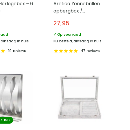
Horlogebox – 6
Aretica Zonnebrillen
s
opbergbox /
brillendoos – 8 brillen
27,95
raad
✓ Op voorraad
, dinsdag in huis
Nu besteld, dinsdag in huis
19
reviews
47
reviews
RTING