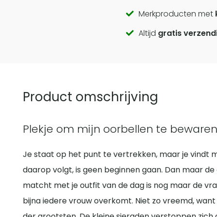
Call
Merkproducten met
Altijd
gratis verzend
to
actions
Product omschrijving
Plekje om mijn oorbellen te beware
Je staat op het punt te vertrekken, maar je vindt
daarop volgt, is geen beginnen gaan. Dan maar de 
matcht met je outfit van de dag is nog maar de vraag
bijna iedere vrouw overkomt. Niet zo vreemd, want e
der grootsten. De kleine sieraden verstoppen zich o