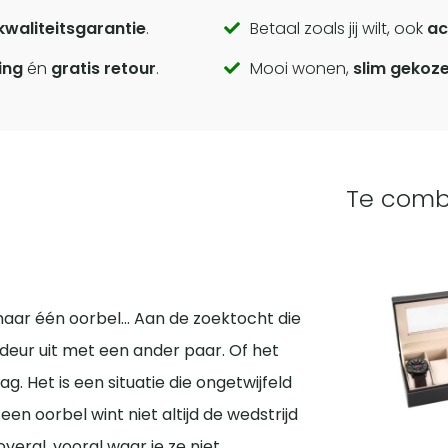
kwaliteitsgarantie
.
Betaal zoals jij wilt, ook
ac
ing
én
gratis retour
.
Mooi wonen,
slim gekoz
Te comb
n
 maar één oorbel… Aan de zoektocht die
deur uit met een ander paar. Of het
. Het is een situatie die ongetwijfeld
en oorbel wint niet altijd de wedstrijd
veral, vooral waar je ze niet