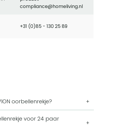
compliance@homeliving.nl
+31 (0)85 - 130 25 89
ION oorbellenrekje?
r oorbellen. Het rek is voorzien van 48
llenrekje voor 24 paar
elkaar kunnen worden opgehangen.