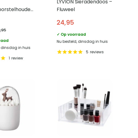
LYVION Sieradendoos –
orstelhouder
Fluweel
rip – RVS
24,95
4,95
✓ Op voorraad
raad
Nu besteld, dinsdag in huis
, dinsdag in huis
5
reviews
1
review