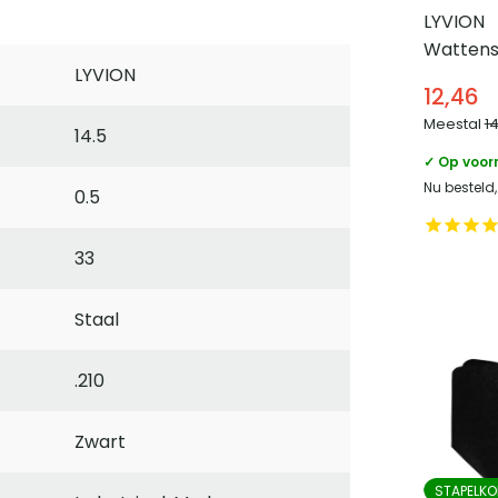
LYVION
Wattens
LYVION
met hert
12,46
Meestal
1
14.5
✓ Op voor
Nu besteld
0.5
33
Staal
.210
Zwart
STAPELKO