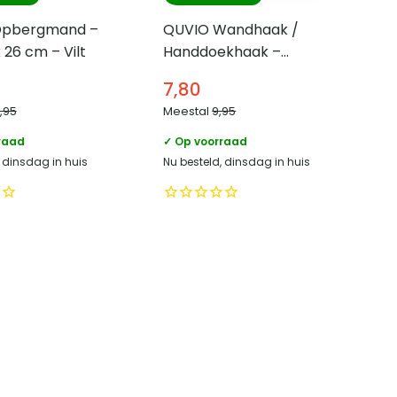
Opbergmand –
QUVIO Wandhaak /
 26 cm – Vilt
Handdoekhaak –
Metaal – Wit
7,80
9,95
Meestal
9,95
raad
✓ Op voorraad
, dinsdag in huis
Nu besteld, dinsdag in huis