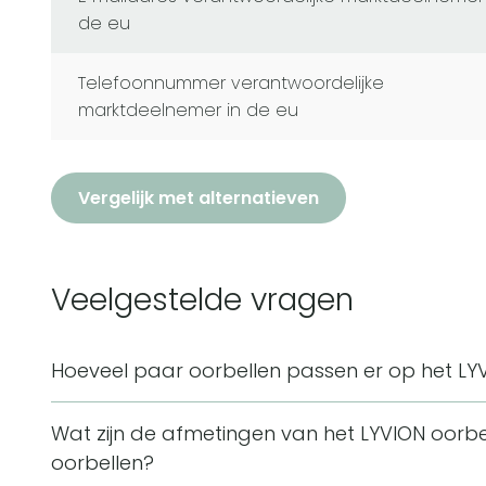
de eu
telefoonnummer verantwoordelijke
marktdeelnemer in de eu
Vergelijk met alternatieven
Veelgestelde vragen
Hoeveel paar oorbellen passen er op het LYV
Het LYVION oorbellenrekje heeft ruimte voor 24 paa
Wat zijn de afmetingen van het LYVION oorbe
gaatjes waarmee oorbellen overzichtelijk naast 
oorbellen?