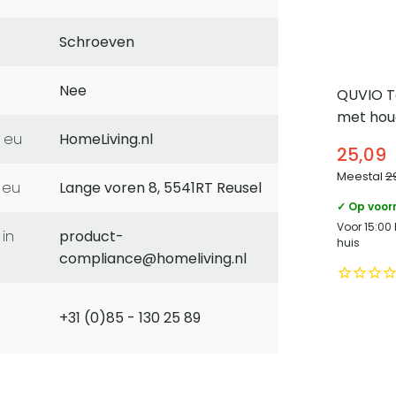
Schroeven
Nee
QUVIO To
met hou
Keramie
 eu
HomeLiving.nl
25,09
Meestal
2
 eu
Lange voren 8, 5541RT Reusel
✓ Op voor
Voor 15:00
product-
huis
compliance@homeliving.nl
+31 (0)85 - 130 25 89