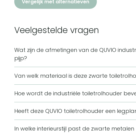
Vergelijk met alternatieven
Veelgestelde vragen
Wat zijn de afmetingen van de QUVIO industr
pijp?
De QUVIO industriële toiletrolhouder heeft een afme
Van welk materiaal is deze zwarte toiletro
Daarmee is het een compacte wandhouder voor een t
Deze toiletrolhouder is gemaakt van metaal en hee
badkamer.
Hoe wordt de industriële toiletrolhouder bev
zwarte uitvoering past bij een industriële woonstijl.
De toiletrolhouder wordt bevestigd met schroeve
Heeft deze QUVIO toiletrolhouder een legpla
meegeleverd, zodat de houder aan de wand in de 
Deze QUVIO toiletrolhouder heeft geen legplank. H
opgehangen.
In welke interieurstijl past de zwarte metalen 
waarop de toiletrol wordt geschoven.