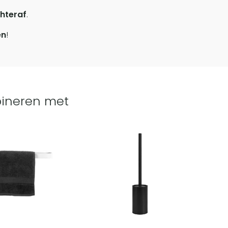
hteraf
.
en
!
ineren met