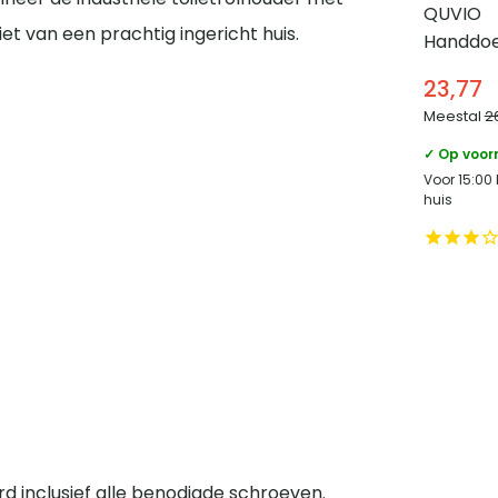
QUVIO
et van een prachtig ingericht huis.
Handdoe
stang – 
23,77
Wit
Meestal
2
✓ Op voor
Voor 15:00
huis
rd inclusief alle benodigde schroeven.