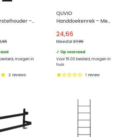
QUVIO
rstelhouder –
Handdoekenrek – Met
zetborstels –
2 stangen – 57 cm
24,66
breed – Zwart
2,95
Meestal
27,95
raad
✓ Op voorraad
 besteld, morgen in
Voor 15:00 besteld, morgen in
huis
2
reviews
1
review