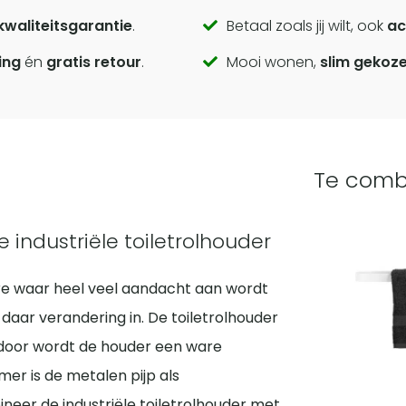
kwaliteitsgarantie
.
Betaal zoals jij wilt, ook
ac
ing
én
gratis retour
.
Mooi wonen,
slim gekoz
Te comb
 industriële toiletrolhouder
re waar heel veel aandacht aan wordt
 daar verandering in. De toiletrolhouder
ierdoor wordt de houder een ware
amer is de metalen pijp als
neer de industriële toiletrolhouder met