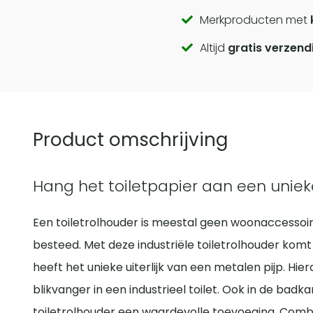
Call
Merkproducten met
Altijd
gratis verzend
to
actions
Product omschrijving
Hang het toiletpapier aan een unieke
Een toiletrolhouder is meestal geen woonaccessoi
besteed. Met deze industriële toiletrolhouder komt
heeft het unieke uiterlijk van een metalen pijp. H
blikvanger in een industrieel toilet. Ook in de badk
toiletrolhouder een waardevolle toevoeging. Combi