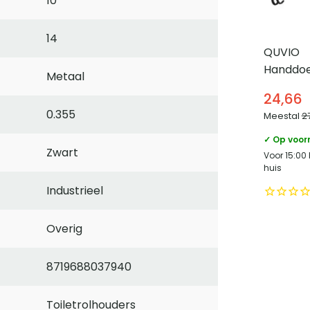
10
14
QUVIO
Handdoe
Metaal
2 stang
24,66
breed –
0.355
Meestal
2
✓ Op voor
Zwart
Voor 15:00
huis
Industrieel
Overig
8719688037940
Toiletrolhouders