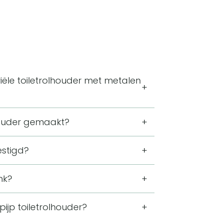
iële toiletrolhouder met metalen
ting van 10 x 19 x 14 centimeter.
lhouder gemaakt?
oiletrol in de toiletruimte of
ft de vorm van een metalen pijp. De
estigd?
n. De benodigde schroeven worden
nk?
toiletruimte of badkamer kan worden
et ontwerp bestaat uit een metalen pijp
pijp toiletrolhouder?