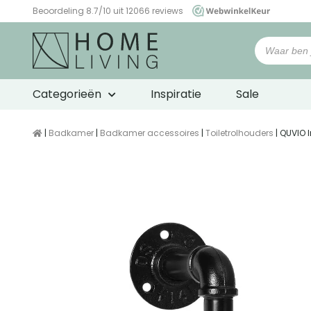
Beoordeling 8.7/10 uit 12066 reviews
WebwinkelKeur
Categorieën
Inspiratie
Sale
|
Badkamer
|
Badkamer accessoires
|
Toiletrolhouders
| QUVIO I