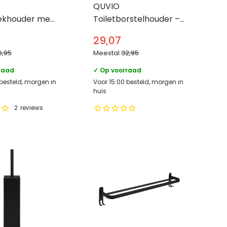
QUVIO
khouder met
Toiletborstelhouder –
7 x 50 x 3 cm –
Met borstel – Zwart
29,07
6,95
Meestal
32,95
raad
✓ Op voorraad
 besteld, morgen in
Voor 15:00 besteld, morgen in
huis
2
reviews