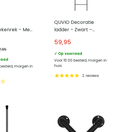
QUVIO Decoratie
kenrek – Met
ladder – Zwart –
en – 48 cm
Metaal
59,95
 Zwart
7,95
✓ Op voorraad
raad
Voor 15:00 besteld, morgen in
huis
 besteld, morgen in
2
reviews