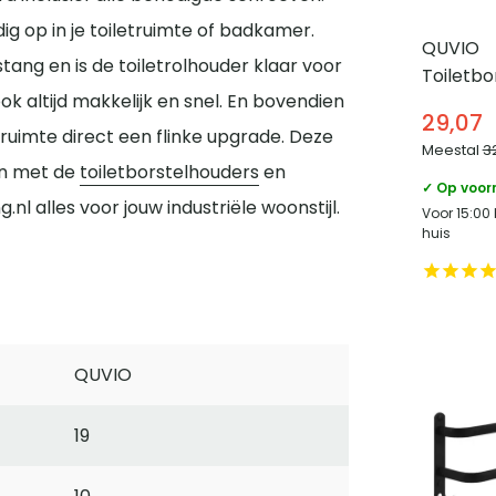
ig op in je toiletruimte of badkamer.
QUVIO
stang en is de toiletrolhouder klaar voor
Toiletbo
ok altijd makkelijk en snel. En bovendien
Met 2 op
29,07
Zwart
etruimte direct een flinke upgrade. Deze
Meestal
3
en met de
toiletborstelhouders
en
✓ Op voor
nl alles voor jouw industriële woonstijl.
Voor 15:00
huis
QUVIO
19