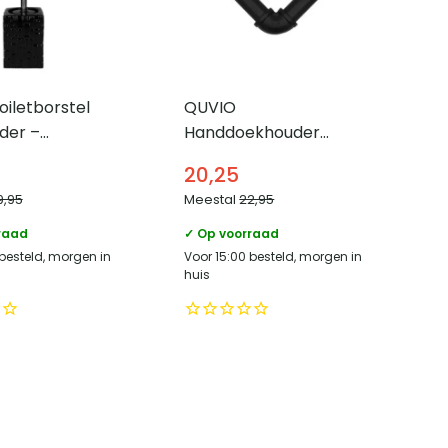
iletborstel
QUVIO
der –
Handdoekhouder
k – Zwart
industrieel – Metaal
20,25
9,95
Meestal
22,95
raad
✓ Op voorraad
 besteld, morgen in
Voor 15:00 besteld, morgen in
huis