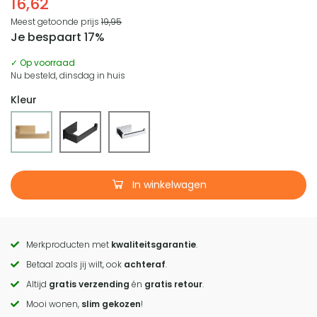
16,62
Meest getoonde prijs
19,95
Je bespaart 17%
✓ Op voorraad
Nu besteld, dinsdag in huis
Kleur
In winkelwagen
Merkproducten met
kwaliteitsgarantie
.
Call
Betaal zoals jij wilt, ook
achteraf
.
to
Altijd
gratis verzending
én
gratis retour
.
actions
Mooi wonen,
slim gekozen
!