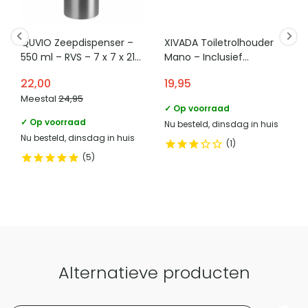
compacte, strakke vorm.
Hoogte (in CM)
4.5
Stijl
Hotel chique, Retro
QUVIO Zeepdispenser –
XIVADA Toiletrolhouder
550 ml – RVS – 7 x 7 x 21
Mano – Inclusief
Categorie
Toiletrolhouders
cm
schroefset – Rvs – Goud
22,00
19,95
Bevestigingsmethode
Magnetisch
Meestal
24,95
✓ Op voorraad
Met legplank
Nee
✓ Op voorraad
Nu besteld, dinsdag in huis
Nu besteld, dinsdag in huis
1
5
Vergelijk met alternatieven
Alternatieve producten