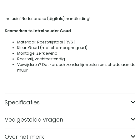
Inclusief Nederlandse (digitale) handleiding!
Kenmerken toiletrolhouder Goud
Materiaal: Roestvrijstaal [RVS]
Kleur: Goud (mat champagnegoud)
Montage: Zelfklevend
Roestvrij, vochtbestendig
Verwijderen? Dat kan, ook zonder lijmresten en schade aan de
muur.
Specificaties
Veelgestelde vragen
Merk
XIVADA
Materiaal
RVS
Over het merk
Wat zijn de afmetingen van de XIVADA WC