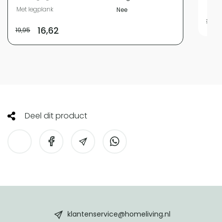
Met 
Met legplank
Nee
28,9
16,62
19,95
Deel dit product
HomeLiving
footer
klantenservice@homeliving.nl