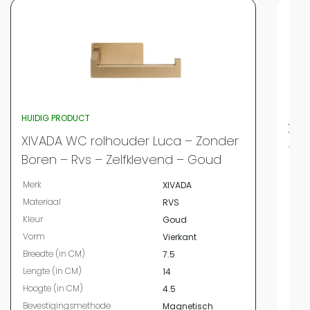
HUIDIG PRODUCT
XIV
XIVADA WC rolhouder Luca – Zonder
– M
Boren – Rvs – Zelfklevend – Goud
Merk
Merk
XIVADA
Mate
Materiaal
RVS
Kleur
Kleur
Goud
Bree
Vorm
Vierkant
Leng
Breedte (in CM)
7.5
Hoog
Lengte (in CM)
14
Vor
Hoogte (in CM)
4.5
Beve
Bevestigingsmethode
Magnetisch