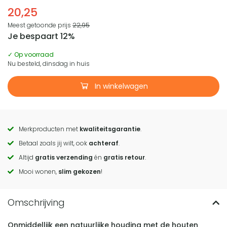
20,25
Meest getoonde prijs
22,95
Je bespaart 12%
✓ Op voorraad
Nu besteld, dinsdag in huis
In winkelwagen
Merkproducten met
kwaliteitsgarantie
.
Call
Betaal zoals jij wilt, ook
achteraf
.
to
Altijd
gratis verzending
én
gratis retour
.
actions
Mooi wonen,
slim gekozen
!
Onmiddellijk een natuurlijke houding met de houten