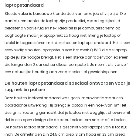
laptopstandaard
Steeds vaker is bureauwerk onderdeel van onze job of vrije tijd. Die
aantal uren achter de laptop zijn productief, maar tegelijkertijd
belastend voor je rug en nek. Idealiter is je computerscherm op
ooghoogte, maar je laptop reikt zo hoog niet. Breng je laptop of
tablet in hogere sferen met deze houten laptopstandaard. Het is een
eenvoudige houten laptopsteun van het merk QUVIO die de laptop
op de juiste hoogte brengt. Het is een sterke aanrader voor iedereen
die langer dan 2 uur achter elkaar computert. Je neemt als vanzelf
een natuurlijke houding aan zonder spier- of gewrichtspijnen.
De houten laptopstandaard speciaal ontworpen voor je
rug, nek én polsen
Deze houten laptopstandaard was geen improvisatie maar een
doordachte uitwerking. Hij brengt je laptop in een hoek van 18°. Het
design is zodanig gemaakt dat je laptop niet wegglijdt of oververhit.
Het is een open design die de accu toelaat om sneller af te koelen.
De houten laptop standaard is geschikt voor laptops van 11 tot 15,6
inch. De afmetingen zijn 24,5 cm diep,13 cm hoog en 23 cm breed.