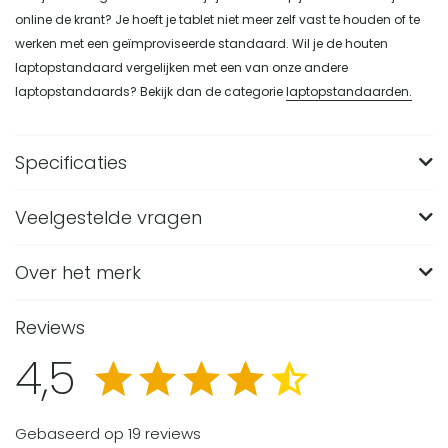
online de krant? Je hoeft je tablet niet meer zelf vast te houden of te
werken met een geïmproviseerde standaard. Wil je de houten
laptopstandaard vergelijken met een van onze andere
laptopstandaards? Bekijk dan de categorie
laptopstandaarden.
Specificaties
Veelgestelde vragen
Merk
QUVIO
Breedte (in CM)
23
Over het merk
Voor welke laptopformaten is de QUVIO laptop
standaard van hout geschikt?
Lengte (in CM)
24.5
Reviews
De QUVIO laptop standaard is geschikt voor laptops van 11
Hoogte (in CM)
13
Wat zijn de afmetingen van deze houten
4,5
tot 15,6 inch. Ook tablets passen op deze houten
laptopstandaard?
Materiaal
Hout
standaard, waardoor hij bruikbaar is voor verschillende
De laptopstandaard is 24,5 cm diep, 13 cm hoog en 23 cm
Gewicht (in KG)
0.388
Van welk materiaal is de QUVIO laptop standaard
devices op een bureau.
breed. Door dit formaat is de standaard geschikt voor
Gebaseerd op 19 reviews
gemaakt?
Kleur
Bruin