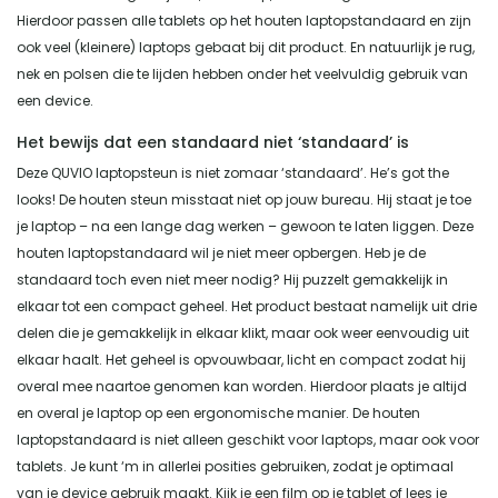
Hierdoor passen alle tablets op het houten laptopstandaard en zijn
ook veel (kleinere) laptops gebaat bij dit product. En natuurlijk je rug,
nek en polsen die te lijden hebben onder het veelvuldig gebruik van
een device.
Het bewijs dat een standaard niet ‘standaard’ is
Deze QUVIO laptopsteun is niet zomaar ‘standaard’. He’s got the
looks! De houten steun misstaat niet op jouw bureau. Hij staat je toe
je laptop – na een lange dag werken – gewoon te laten liggen. Deze
houten laptopstandaard wil je niet meer opbergen. Heb je de
standaard toch even niet meer nodig? Hij puzzelt gemakkelijk in
elkaar tot een compact geheel. Het product bestaat namelijk uit drie
delen die je gemakkelijk in elkaar klikt, maar ook weer eenvoudig uit
elkaar haalt. Het geheel is opvouwbaar, licht en compact zodat hij
overal mee naartoe genomen kan worden. Hierdoor plaats je altijd
en overal je laptop op een ergonomische manier. De houten
laptopstandaard is niet alleen geschikt voor laptops, maar ook voor
tablets. Je kunt ‘m in allerlei posities gebruiken, zodat je optimaal
van je device gebruik maakt. Kijk je een film op je tablet of lees je