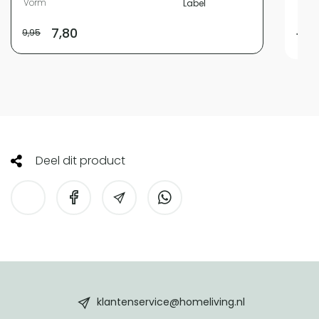
Vorm
Label
Vor
7,80
9,95
11,9
Deel dit product
HomeLiving
footer
klantenservice@homeliving.nl