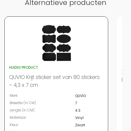
Alternatieve producten
HUIDIG PRODUCT
XIV
QUVIO Krijt sticker set van 80 stickers
Kru
– 4,3 x 7 cm
Merk
Merk
QUVIO
Mate
Breedte (in CM)
7
Kleur
Lengte (in CM)
4.3
Bree
Materiaal
Vinyl
Leng
Kleur
Zwart
Diam