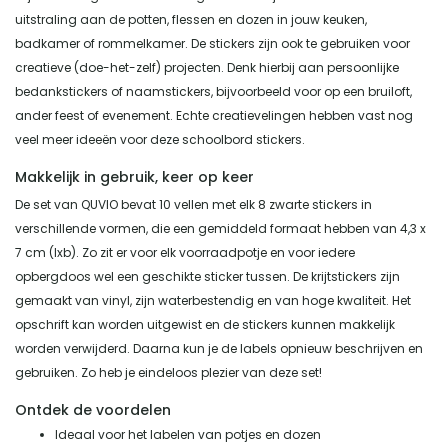
uitstraling aan de potten, flessen en dozen in jouw keuken,
badkamer of rommelkamer. De stickers zijn ook te gebruiken voor
creatieve (doe-het-zelf) projecten. Denk hierbij aan persoonlijke
bedankstickers of naamstickers, bijvoorbeeld voor op een bruiloft,
ander feest of evenement. Echte creatievelingen hebben vast nog
veel meer ideeën voor deze schoolbord stickers.
Makkelijk in gebruik, keer op keer
De set van QUVIO bevat 10 vellen met elk 8 zwarte stickers in
verschillende vormen, die een gemiddeld formaat hebben van 4,3 x
7 cm (lxb). Zo zit er voor elk voorraadpotje en voor iedere
opbergdoos wel een geschikte sticker tussen. De krijtstickers zijn
gemaakt van vinyl, zijn waterbestendig en van hoge kwaliteit. Het
opschrift kan worden uitgewist en de stickers kunnen makkelijk
worden verwijderd. Daarna kun je de labels opnieuw beschrijven en
gebruiken. Zo heb je eindeloos plezier van deze set!
Ontdek de voordelen
Ideaal voor het labelen van potjes en dozen