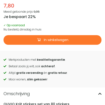
7,80
Meest getoonde prijs
9,95
Je bespaart 22%
✓ Op voorraad
Nu besteld, dinsdag in huis
In winkelwagen
Merkproducten met
kwaliteitsgarantie
.
Call
Betaal zoals jij wilt, ook
achteraf
.
to
Altijd
gratis verzending
én
gratis retour
.
actions
Mooi wonen,
slim gekozen
!
QUVIO Krijt stickers set van 80 stickers