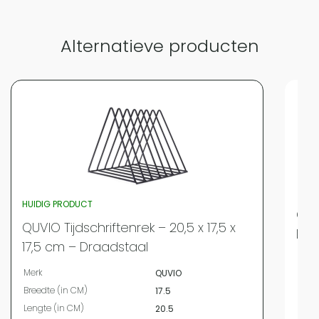
Alternatieve producten
HUIDIG PRODUCT
QUV
QUVIO Tijdschriftenrek – 20,5 x 17,5 x
Dri
17,5 cm – Draadstaal
Merk
Merk
QUVIO
Bree
Breedte (in CM)
17.5
Leng
Lengte (in CM)
20.5
Hoog