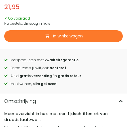
21,95
✓ Op voorraad
Nu besteld, dinsdag in huis
In winkelwagen
Merkproducten met
kwaliteitsgarantie
.
Call
Betaal zoals jij wilt, ook
achteraf
.
to
Altijd
gratis verzending
én
gratis retour
.
actions
Mooi wonen,
slim gekozen
!
Meer overzicht in huis met een tijdschriftenrek van
draadstaal zwart