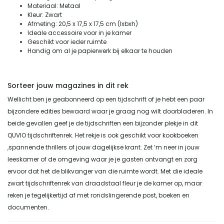
Materiaal: Metaal
Kleur: Zwart
Afmeting: 20,5 x 17,5 x 17,5 cm (lxbxh)
Ideale accessoire voor in je kamer
Geschikt voor ieder ruimte
Handig om al je papierwerk bij elkaar te houden
Sorteer jouw magazines in dit rek
Wellicht ben je geabonneerd op een tijdschrift of je hebt een paar
bijzondere edities bewaard waar je graag nog wilt doorbladeren. In
beide gevallen geef je de tijdschriften een bijzonder plekje in dit
QUVIO tijdschriftenrek. Het rekje is ook geschikt voor kookboeken
,spannende thrillers of jouw dagelijkse krant. Zet ‘m neer in jouw
leeskamer of de omgeving waar je je gasten ontvangt en zorg
ervoor dat het de blikvanger van die ruimte wordt. Met die ideale
zwart tijdschriftenrek van draadstaal fleur je de kamer op, maar
reken je tegelijkertijd af met rondslingerende post, boeken en
documenten.