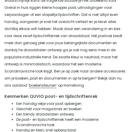
Waarschijnlijk komt de volgende situatie je niet onbekend voor.
Overal in huis liggen kleine hoopjes post, uitnodigingen voor
verjaardagen of een stapeltje tijdschriften. Dat is niet altijd even
handig, aangezien je snel het overzicht verliest en je liever alles
dichtbij elkaar wilt hebben. Maak daar een verandering in en kies
voor deze zwart tijdschriftenrek van draadstaal. Het postvak biedt
meer dan genoeg plek voor jouw belangrijkste documenten en
dankzij he draadstalen ontwerp ga je ook nog eens mee in de
populaire industriële trend. De zwarte kleur is neutraal, maar het
ontwerp is minimalistisch, waardoor het een moderne
Scandinavische look krijgt. Ben je op zoek naar andere accessoires
om je boeken, post en documenten in op te bergen? Bekijk dan nu
ons aanbod ‘
boekensteunen
‘ op Homeliving.
Kenmerken QUVIO post- en tijdschriftenrek
Een handig rekje voor post opbergen
Geschikt voor magazines en boeken
Een trendy draadstalen ontwerp
De post- en tijdschriftenrek heeft een moderne
Scandinavische look
Handig en klein, snel opberg baar