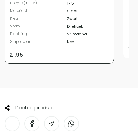
Hoogte (in CM)
17.5
Mate
Materiaal
Staal
Kleur
Kleur
Zwart
Vor
Vorm
Driehoek
Plaa
Plaatsing
Vrijstaand
Stap
Stapelbaar
Nee
22,9
21,95
Deel dit product