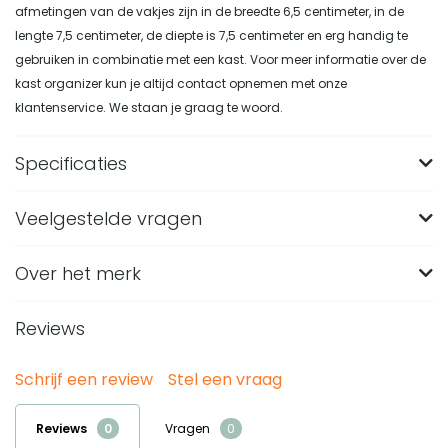
afmetingen van de vakjes zijn in de breedte 6,5 centimeter, in de
lengte 7,5 centimeter, de diepte is 7,5 centimeter en erg handig te
gebruiken in combinatie met een kast. Voor meer informatie over de
kast organizer kun je altijd contact opnemen met onze
klantenservice. We staan je graag te woord.
Specificaties
Veelgestelde vragen
Merk
QUVIO
Breedte (in CM)
32
Over het merk
Wat zijn de afmetingen van de QUVIO Kast
organizer?
Lengte (in CM)
24
Reviews
De QUVIO Kast organizer heeft een lengte van 24 cm, een
Hoogte (in CM)
9
Van welk materiaal is deze grijze kast organizer
breedte van 32 cm en een hoogte van 9 cm. De vakjes zijn
gemaakt?
Materiaal
Kunststof
Schrijf een review
Stel een vraag
7,5 cm lang, 6,5 cm breed en 7,5 cm diep.
Deze kast organizer is gemaakt van kunststof en heeft een
Gewicht (in KG)
0.465
Waarvoor kun je de QUVIO Kast organizer met
Reviews
Vragen
grijze kleur. De rechthoekige vorm en moderne stijl maken
deksel gebruiken?