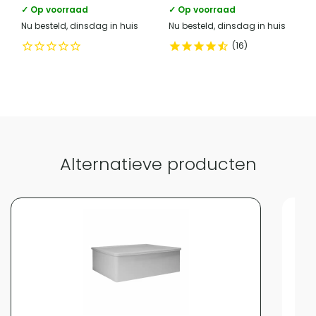
✓ Op voorraad
✓ Op voorraad
telefoonnummer verantwoordelijke
+31 (0)85 - 130 25 89
Nu besteld, dinsdag in huis
Nu besteld, dinsdag in huis
marktdeelnemer in de eu
16
Vergelijk met alternatieven
Alternatieve producten