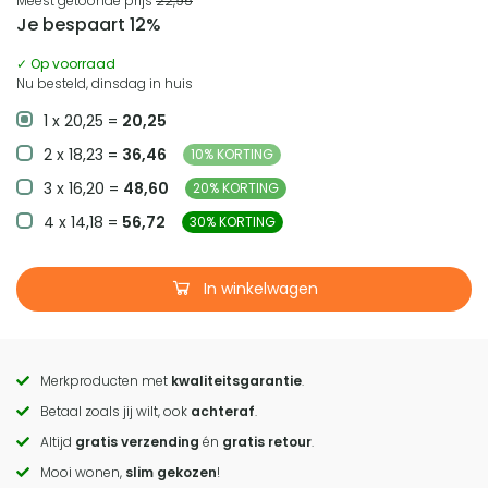
Meest getoonde prijs
22,95
Je bespaart 12%
✓ Op voorraad
Nu besteld, dinsdag in huis
1 x 20,25 =
20,25
2 x 18,23 =
36,46
10% KORTING
3 x 16,20 =
48,60
20% KORTING
4 x 14,18 =
56,72
30% KORTING
In winkelwagen
Merkproducten met
kwaliteitsgarantie
.
Call
Betaal zoals jij wilt, ook
achteraf
.
to
Altijd
gratis verzending
én
gratis retour
.
actions
Mooi wonen,
slim gekozen
!