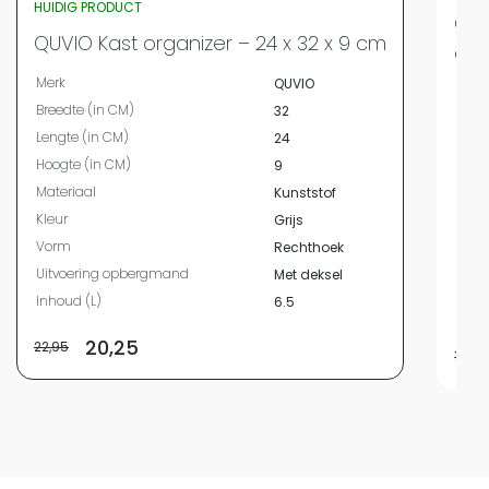
HUIDIG PRODUCT
QUV
QUVIO Kast organizer – 24 x 32 x 9 cm
cm 
Merk
QUVIO
Merk
Breedte (in CM)
32
Bree
Lengte (in CM)
24
Leng
Hoogte (in CM)
9
Hoog
Materiaal
Kunststof
Mate
Kleur
Grijs
Kleur
Vorm
Rechthoek
Vor
Uitvoering opbergmand
Met deksel
Uitv
Inhoud (L)
6.5
Inho
20,25
22,95
19,95