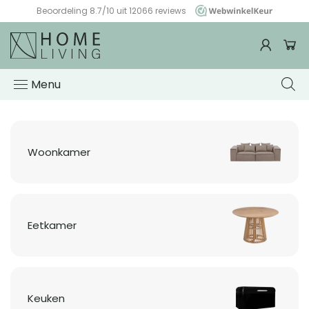
Beoordeling 8.7/10 uit 12066 reviews
WebwinkelKeur
Woonwinkel
HomeLiving
Menu
Woonkamer
Eetkamer
Keuken