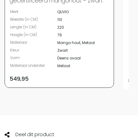
gecertificeerd mangohout – Zwart
Merk
Merk
QUVIO
Bree
Breedte (in CM)
110
Leng
Lengte (in CM)
220
Hoog
Hoogte (in CM)
76
Diam
Materiaal
Mango hout, Metaal
Mate
Kleur
Zwart
Kleur
Vorm
Deens ovaal
Vor
Materiaal onderstel
Metaal
Mater
549,95
349,
Deel dit product