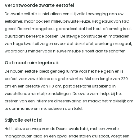
Verantwoorde zwarte eettafel
De zwarte eettafel is niet alleen een stijlvolle toevoeging aan uw
eetkamer, maar ook een milieubewuste keuze. Het gebruik van FSC
gecertificeerd mangohout garandeert dat het hout afkomstig is uit
duurzaam beheerde bossen. De stevige constructie en materialen
van hoge kwaliteit zorgen ervoor dat deze tafel jarenlang meegaat,
waardoor u minder vaak nieuwe meubels hoeft aan te schaffen.
Optimaal ruimtegebruik
De houten eettafel biedt genoeg ruimte voor het hele gezin en is
perfect voor zowel kleine als grote ruimtes. Met een lengte van 220
cm en een breedte van 110 cm, past deze tafel uitstekend in
verschillende ruimtelijke indelingen. De ovale vorm helpt bij het
creëren van een intiemere dineerervaring en maakt het makkelijk om
te communiceren met iedereen aan tafel.
Stijlvolle eettafel
Het tijdloze ontwerp van de Deens ovale tafel, met een zwarte
mangohouten blad en een opvallende stalen kruispoot, voegt een