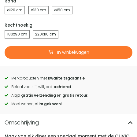
Rond
ø120 cm
ø130 cm
ø150 cm
Rechthoekig
180x90 cm
220x110 cm
In winkelwagen
Merkproducten met
kwaliteitsgarantie
.
Call
Betaal zoals jij wilt, ook
achteraf
.
to
Altijd
gratis verzending
én
gratis retour
.
actions
Mooi wonen,
slim gekozen
!
Maak van elk diner een speciaal moment met de QUVIO