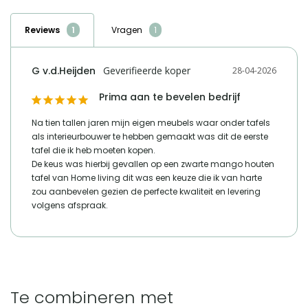
product is met zorg ontworpen en vervaardigd uit hoogwaardige
de zwarte mangohouten eettafel een industriële uitstraling
afbeelding?
adres verantwoordelijke
Lange voren 8, 5541RT
materialen, wat resulteert in duurzame producten van hoge kwaliteit.
en vormt een opvallend contrast met het Deens ovale
marktdeelnemer in de eu
Reusel
Reviews
Vragen
Omdat de tafel is gemaakt van natuurlijke materialen, kan
blad.
het product afwijken van de afbeelding. Elk exemplaar
e mailadres verantwoordelijke
product-
marktdeelnemer in de eu
compliance@homeliving.nl
G v.d.Heijden
28-04-2026
heeft daardoor een eigen uitstraling.
telefoonnummer verantwoordelijke
Prima aan te bevelen bedrijf
+31 (0)85 - 130 25 89
marktdeelnemer in de eu
Na tien tallen jaren mijn eigen meubels waar onder tafels 
als interieurbouwer te hebben gemaakt was dit de eerste 
tafel die ik heb moeten kopen.

Vergelijk met alternatieven
De keus was hierbij gevallen op een zwarte mango houten 
tafel van Home living dit was een keuze die ik van harte 
zou aanbevelen gezien de perfecte kwaliteit en levering 
volgens afspraak.
Te combineren met