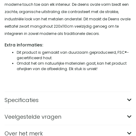
moderne touch toe aan elk interieur. De deens ovale vorm biedt een
zachte, organische uitstraling die contrasteert met de strakke,
industriële look van het metalen onderstel. Dit maakt de Deens ovale
eettafel zwart mangohout 220x110cm veelzijdig genoeg om te
integreren in zowel moderne als traditionele decors.
Extra informaties:
Dit product is gemaakt van duurzaam geproduceerd, FSC®-
gecertificeerd hout.
Omdat het om natuurlijke materialen gaat, kan het product
afwijken van de afbeelding. Elk stuk is uniek!
Specificaties
Veelgestelde vragen
Merk
QUVIO
Breedte (in CM)
110
Over het merk
Hoe groot is de QUVIO Eettafel Sofia?