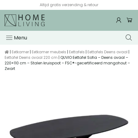
Altijd gratis verzending & retour
Menu
|
Eetkamer
|
Eetkamer meubels
|
Eettafels
|
Eettafels Deens ovaal
|
Eettafel Deens ovaal 220 cm
| QUVIO Eettafel Sofia – Deens ovaal –
220×110 cm – Stalen kruispoot – FSC®-gecertificeerd mangohout –
Zwart