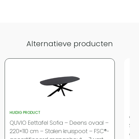
Alternatieve producten
HUIDIG PRODUCT
QUV
QUVIO Eettafel Sofia – Deens ovaal –
Sta
220×110 cm – Stalen kruispoot – FSC®-
gec