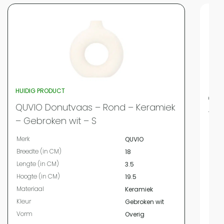
HUIDIG PRODUCT
QUV
QUVIO Donutvaas – Rond – Keramiek
– G
– Gebroken wit – S
Merk
Merk
QUVIO
Bree
Breedte (in CM)
18
Leng
Lengte (in CM)
3.5
Hoog
Hoogte (in CM)
19.5
Diam
Materiaal
Keramiek
Mate
Kleur
Gebroken wit
Kleur
Vorm
Overig
Vor