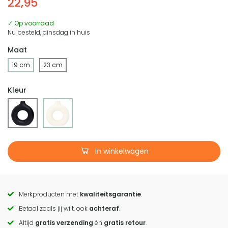
22,95
✓ Op voorraad
Nu besteld, dinsdag in huis
Maat
19 cm
23 cm
Kleur
In winkelwagen
Merkproducten met
kwaliteitsgarantie
.
Call
Betaal zoals jij wilt, ook
achteraf
.
to
Altijd
gratis verzending
én
gratis retour
.