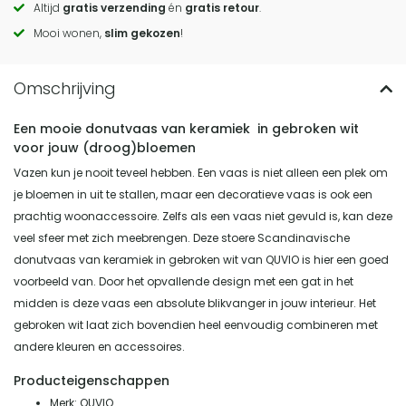
Altijd
gratis verzending
én
gratis retour
.
actions
Mooi wonen,
slim gekozen
!
Een mooie donutvaas van keramiek in gebroken wit
voor jouw (droog)bloemen
Vazen kun je nooit teveel hebben. Een vaas is niet alleen een plek om
je bloemen in uit te stallen, maar een decoratieve vaas is ook een
prachtig woonaccessoire. Zelfs als een vaas niet gevuld is, kan deze
veel sfeer met zich meebrengen. Deze stoere Scandinavische
donutvaas van keramiek in gebroken wit van QUVIO is hier een goed
voorbeeld van. Door het opvallende design met een gat in het
midden is deze vaas een absolute blikvanger in jouw interieur. Het
gebroken wit laat zich bovendien heel eenvoudig combineren met
andere kleuren en accessoires.
Producteigenschappen
Merk: QUVIO