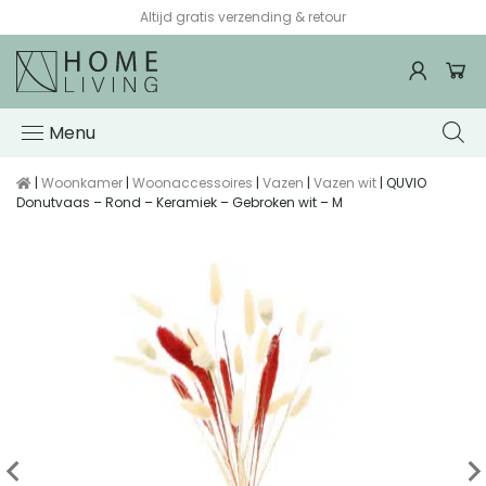
Voor 15:00 besteld, de volgende werkdag in huis*
Menu
|
Woonkamer
|
Woonaccessoires
|
Vazen
|
Vazen wit
| QUVIO
Donutvaas – Rond – Keramiek – Gebroken wit – M