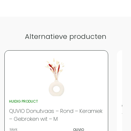
Alternatieve producten
HUIDIG PRODUCT
QUV
QUVIO Donutvaas – Rond – Keramiek
– T
– Gebroken wit – M
Merk
Merk
QUVIO