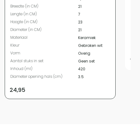
Bree
Breedte (in CM)
21
Leng
Lengte (in CM)
7
Hoog
Hoogte (in CM)
23
Diam
Diameter (in CM)
21
Mate
Materiaal
Keramiek
Kleur
Kleur
Gebroken wit
Vor
Vorm
Overig
18,
Aantal stuks in set
Geen set
Inhoud (ml)
420
Diameter opening hals (cm)
3.5
24,95