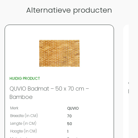
Alternatieve producten
HUIDIG PRODUCT
QUV
QUVIO Badmat – 50 x 70 cm –
Mic
Bamboe
Merk
Merk
QUVIO
Bree
Breedte (in CM)
70
Leng
Lengte (in CM)
50
Hoog
Hoogte (in CM)
1
Mate