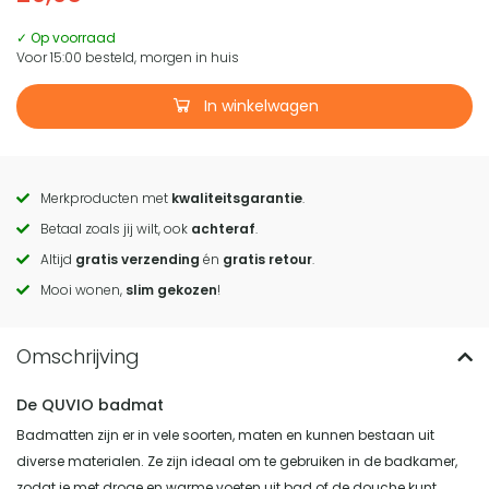
✓ Op voorraad
Voor 15:00 besteld, morgen in huis
In winkelwagen
Merkproducten met
kwaliteitsgarantie
.
Call
Betaal zoals jij wilt, ook
achteraf
.
to
Altijd
gratis verzending
én
gratis retour
.
actions
Mooi wonen,
slim gekozen
!
De QUVIO badmat
Badmatten zijn er in vele soorten, maten en kunnen bestaan uit
diverse materialen. Ze zijn ideaal om te gebruiken in de badkamer,
zodat je met droge en warme voeten uit bad of de douche kunt