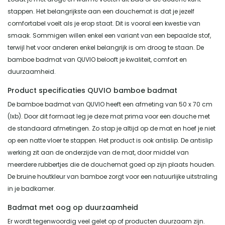
stappen. Het belangrijkste aan een douchemat is dat je jezelf
comfortabel voelt als je erop staat. Dit is vooral een kwestie van
smaak. Sommigen willen enkel een variant van een bepaalde stof,
terwijl het voor anderen enkel belangrijk is om droog te staan. De
bamboe badmat van QUVIO belooft je kwaliteit, comfort en
duurzaamheid.
Product specificaties QUVIO bamboe badmat
De bamboe badmat van QUVIO heeft een afmeting van 50 x 70 cm
(lxb). Door dit formaat leg je deze mat prima voor een douche met
de standaard afmetingen. Zo stap je altijd op de mat en hoef je niet
op een natte vloer te stappen. Het product is ook antislip. De antislip
werking zit aan de onderzijde van de mat, door middel van
meerdere rubbertjes die de douchemat goed op zijn plaats houden.
De bruine houtkleur van bamboe zorgt voor een natuurlijke uitstraling
in je badkamer.
Badmat met oog op duurzaamheid
Er wordt tegenwoordig veel gelet op of producten duurzaam zijn.