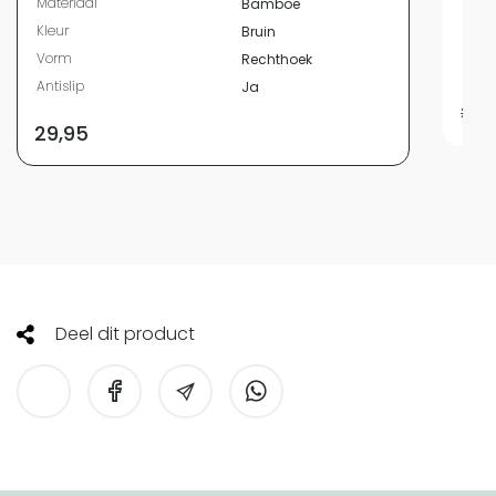
Materiaal
Bamboe
Kleur
Kleur
Bruin
Vor
Vorm
Rechthoek
Antis
Antislip
Ja
22,9
29,95
Deel dit product