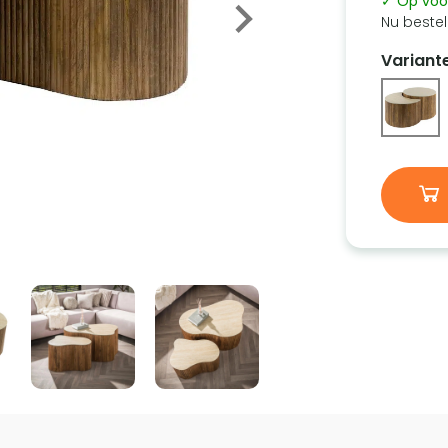
✓ Op voo
Nu bestel
Variant