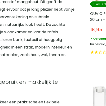
n massief mangohout. Dit geeft de
STAPELKO
orgt ervoor dat je lang plezier hebt van je
QUVIO Fot
erventekening en subtiele
20 cm –
n, natuurlijke look heeft. De zachte
Goud
18,95
n je woonkamer en laat de tafels
✓ Op voor
leren bank, fauteuil of hoogpolig
Nu besteld
gheid in een strak, modern interieur en
materialen, zoals hout, wol, linnen en
 gebruik en makkelijk te
 keer een praktische en flexibele