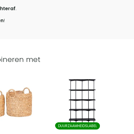
hteraf
.
en
!
ineren met
DUURZAAMHEIDSLABEL