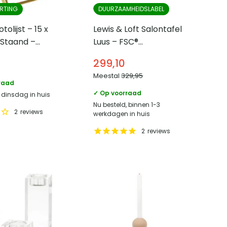
RTING
DUURZAAMHEIDSLABEL
olijst – 15 x
Lewis & Loft Salontafel
 Staand –
Luus – FSC®
mangohout – Rond
299,10
⌀80 cm– Walnoot
Meestal
329,95
bruin
raad
✓ Op voorraad
, dinsdag in huis
Nu besteld, binnen 1-3
2
reviews
werkdagen in huis
2
reviews