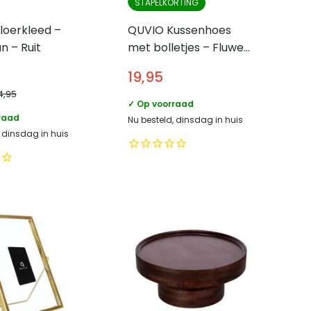
STAPELKORTING
loerkleed –
QUVIO Kussenhoes
 – Ruit
met bolletjes – Fluweel
– 50 x 50 cm –
19,95
Donkerblauw
4,95
✓ Op voorraad
raad
Nu besteld, dinsdag in huis
, dinsdag in huis