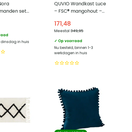
Nora
QUVIO Wandkast Luce
manden set
– FSC® mangohout –
Rond –
180 cm – Zwart
171,48
acint –
Meestal
349,95
raad
✓ Op voorraad
, dinsdag in huis
Nu besteld, binnen 1-3
werkdagen in huis