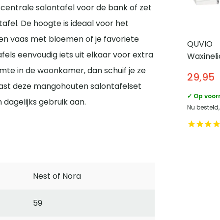
s centrale salontafel voor de bank of zet
tafel. De hoogte is ideaal voor het
een vaas met bloemen of je favoriete
QUVIO
afels eenvoudig iets uit elkaar voor extra
Waxinel
Set van 
imte in de woonkamer, dan schuif je ze
29,95
 past deze mangohouten salontafelset
✓ Op voor
n dagelijks gebruik aan.
Nu besteld
Nest of Nora
59