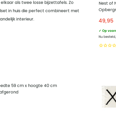
lkaar als twee losse bijzettafels. Zo
Nest of 
Opberg
elset in huis die perfect combineert met
van 2 – 
delijk interieur.
49,95
Waterhy
Natural
✓ Op voor
Nu besteld
reedte 59 cm x hoogte 40 cm
 afgerond