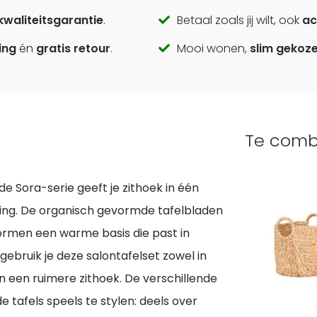
kwaliteitsgarantie
.
Betaal zoals jij wilt, ook
ac
ing
én
gratis retour
.
Mooi wonen,
slim gekoz
Te comb
de Sora-serie geeft je zithoek in één
aling. De organisch gevormde tafelbladen
ormen een warme basis die past in
gebruik je deze salontafelset zowel in
n een ruimere zithoek. De verschillende
tafels speels te stylen: deels over