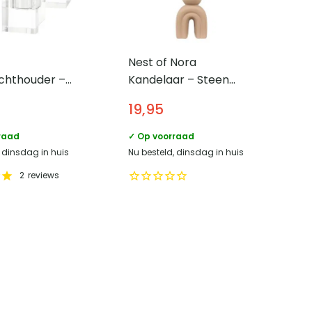
Nest of Nora
ichthouder –
Kandelaar – Steen
3 – Glas
10.5×6.5×17 cm – Bruin
19,95
raad
✓ Op voorraad
, dinsdag in huis
Nu besteld, dinsdag in huis
2
reviews