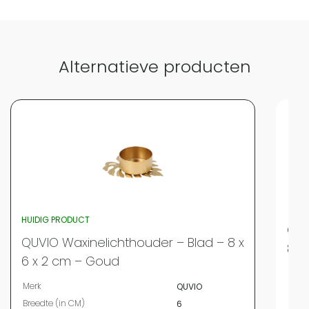
Alternatieve producten
HUIDIG PRODUCT
QUV
QUVIO Waxinelichthouder – Blad – 8 x
8 x
6 x 2 cm – Goud
Merk
Merk
QUVIO
Bree
Breedte (in CM)
6
Leng