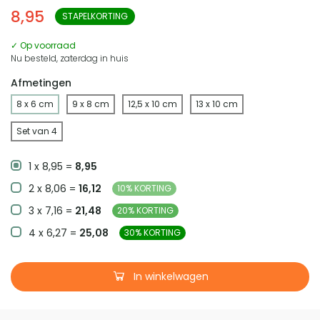
8,95
STAPELKORTING
✓ Op voorraad
Nu besteld, zaterdag in huis
Afmetingen
8 x 6 cm
9 x 8 cm
12,5 x 10 cm
13 x 10 cm
Set van 4
1 x 8,95 =
8,95
2 x 8,06 =
16,12
10% KORTING
3 x 7,16 =
21,48
20% KORTING
4 x 6,27 =
25,08
30% KORTING
In winkelwagen