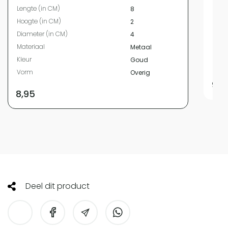
Lengte (in CM)
8
Hoog
Hoogte (in CM)
2
Diam
Diameter (in CM)
4
Mate
Materiaal
Metaal
Kleur
Kleur
Goud
Vor
Vorm
Overig
9,9
8,95
Deel dit product