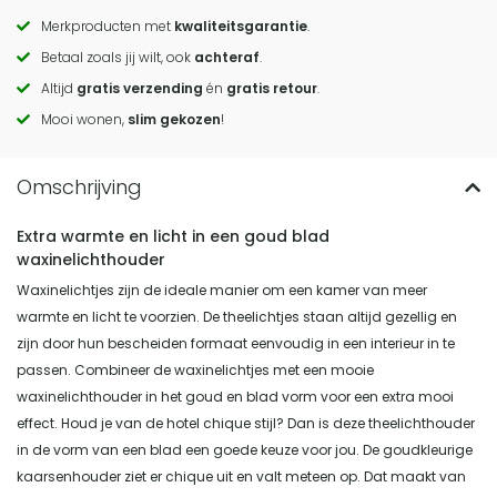
Merkproducten met
kwaliteitsgarantie
.
Call
Betaal zoals jij wilt, ook
achteraf
.
to
Altijd
gratis verzending
én
gratis retour
.
actions
Mooi wonen,
slim gekozen
!
Extra warmte en licht in een goud blad
waxinelichthouder
Waxinelichtjes zijn de ideale manier om een kamer van meer
warmte en licht te voorzien. De theelichtjes staan altijd gezellig en
zijn door hun bescheiden formaat eenvoudig in een interieur in te
passen. Combineer de waxinelichtjes met een mooie
waxinelichthouder in het goud en blad vorm voor een extra mooi
effect. Houd je van de hotel chique stijl? Dan is deze theelichthouder
in de vorm van een blad een goede keuze voor jou. De goudkleurige
kaarsenhouder ziet er chique uit en valt meteen op. Dat maakt van