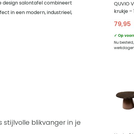
ze design salontafel combineert
QUVIO V
krukje –
fect in een modern, industrieel,
– Staal 
79,95
– Steenk
✓ Op voor
Nu besteld
werkdagen 
ijlvolle blikvanger in je