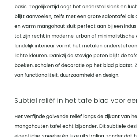
basis. Tegelijkertijd oogt het onderstel slank en lu
blijft aanvoelen, zelfs met een grote salontafel a
en warm mangohout sluit perfect aan bij een indust
tot zijn recht in moderne, urban of minimalistische 
landelijk interieur vormt het metalen onderstel een
lichte kleuren. Dankzij de stevige poten blijft de ta
boeken, schalen of decoratie op het blad plaatst. Z
van functionaliteit, duurzaamheid en design.
Subtiel reliëf in het tafelblad voor e
Het verfijnde golvende reliëf langs de zijkant van 
mangohouten tafel echt bijzonder. Dit subtiele de
eigentijdse, speelse én luxe uitstraling, zonder da