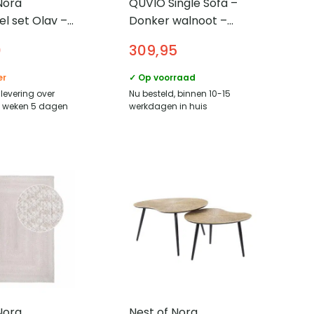
Nora
QUVIO Single Sofa –
el set Olav –
Donker walnoot –
2 rond – Antiek
Bruine teddy stof –
0
309,95
Moderne accentstoel
er
✓ Op voorraad
levering over
Nu besteld, binnen 10-15
7 weken 5 dagen
werkdagen in huis
Nora
Nest of Nora