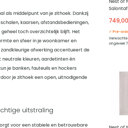
Nest of 
Salontaf
l als middelpunt van je zithoek. Dankzij
Set van 
749,0
 schalen, kaarsen, afstandsbedieningen,
Koper
geheel toch overzichtelijk blijft. Het
✓ Pre-ord
Verwachte 
rmte en sfeer in je woonkamer en
ongeveer 
De zandkleurige afwerking accentueert de
 neutrale kleuren, aardetinten én
n je banken, fauteuils en hockers
door je zithoek een open, uitnodigende
htige uitstraling
zorgt voor een stabiele en betrouwbare
Nest of 