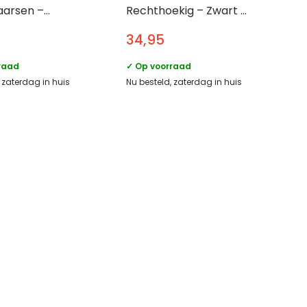
aarsen –
Rechthoekig – Zwart –
che vorm –
Hout
34,95
k – Zwart
raad
✓ Op voorraad
 zaterdag in huis
Nu besteld, zaterdag in huis