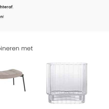
hteraf
.
en
!
ineren met