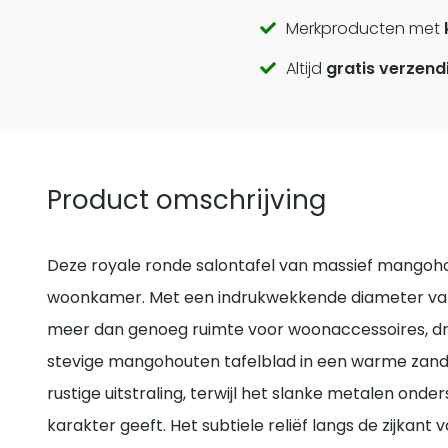
Call
Merkproducten met
Altijd
gratis verzend
to
actions
Product omschrijving
Deze royale ronde salontafel van massief mangoho
woonkamer. Met een indrukwekkende diameter van 
meer dan genoeg ruimte voor woonaccessoires, dran
stevige mangohouten tafelblad in een warme zandkl
rustige uitstraling, terwijl het slanke metalen onde
karakter geeft. Het subtiele reliëf langs de zijkant