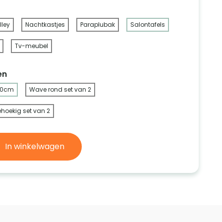
lley
Nachtkastjes
Paraplubak
Salontafels
Tv-meubel
en
20cm
Wave rond set van 2
hoekig set van 2
In winkelwagen