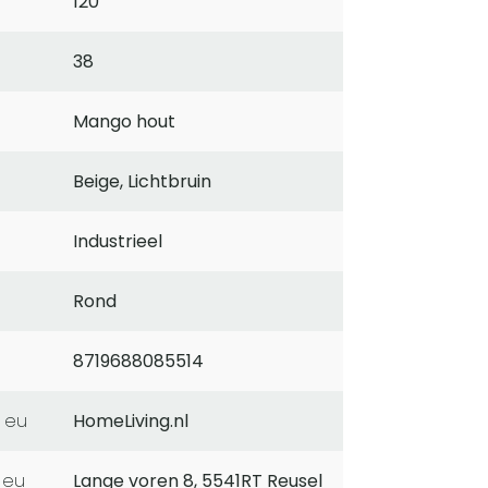
120
38
Mango hout
Beige, Lichtbruin
Industrieel
Rond
8719688085514
 eu
HomeLiving.nl
 eu
Lange voren 8, 5541RT Reusel