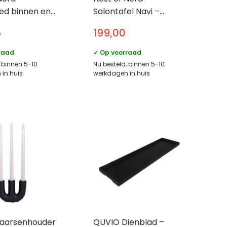
ed binnen en
Salontafel Navi –
200x300cm –
Niervormig set van 2 –
5
199,00
led PET –
Antiek goud
raad
✓ Op voorraad
, binnen 5-10
Nu besteld, binnen 5-10
in huis
werkdagen in huis
aarsenhouder
QUVIO Dienblad –