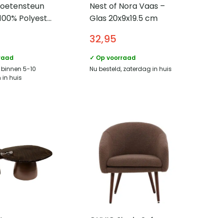
oetensteun
Nest of Nora Vaas –
 100% Polyester
Glas 20x9x19.5 cm
– Grenenhout
32,95
leur
raad
✓ Op voorraad
, binnen 5-10
Nu besteld, zaterdag in huis
in huis