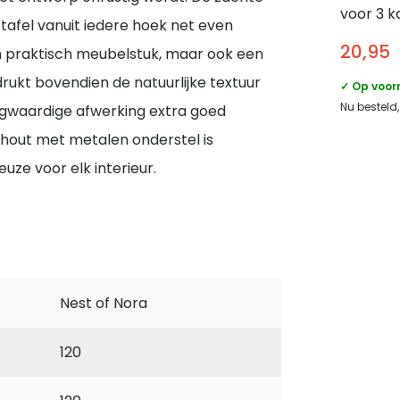
voor 3 k
afel vanuit iedere hoek net even
Organis
20,95
en praktisch meubelstuk, maar ook een
Keramie
drukt bovendien de natuurlijke textuur
✓ Op voor
Nu besteld,
gwaardige afwerking extra goed
hout met metalen onderstel is
uze voor elk interieur.
Nest of Nora
120