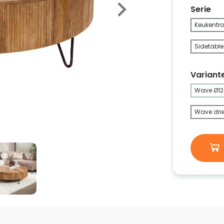
Serie
Keukentro
Sidetable
Variant
Wave Ø1
Wave drie