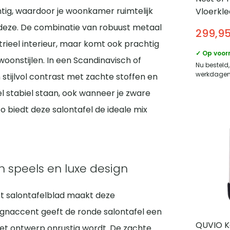
chtig, waardoor je woonkamer ruimtelijk
Vloerkle
buiten 
ls deze. De combinatie van robuust metaal
299,9
Gerecyc
rieel interieur, maar komt ook prachtig
Sand
✓ Op voor
woonstijlen. In een Scandinavisch of
Nu besteld
werkdagen 
 stijlvol contrast met zachte stoffen en
fel stabiel staan, ook wanneer je zware
o biedt deze salontafel de ideale mix
en speels en luxe design
het salontafelblad maakt deze
signaccent geeft de ronde salontafel een
QUVIO K
t het ontwerp onrustig wordt. De zachte