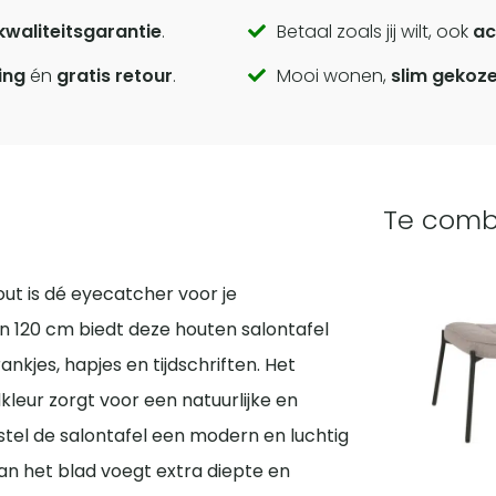
kwaliteitsgarantie
.
Betaal zoals jij wilt, ook
ac
ing
én
gratis retour
.
Mooi wonen,
slim gekoz
Te comb
ut is dé eyecatcher voor je
120 cm biedt deze houten salontafel
kjes, hapjes en tijdschriften. Het
eur zorgt voor een natuurlijke en
rstel de salontafel een modern en luchtig
 van het blad voegt extra diepte en