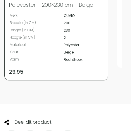
Poleyester – 200×230 cm – Beige
Merk
Merk
QUVIO
Bree
Breedte (in CM)
200
Leng
Lengte (in CM)
230
Mate
Hoogte (in CM)
2
Kleur
Materiaal
Polyester
Vor
Kleur
Beige
32,
Vorm
Rechthoek
29,95
Deel dit product