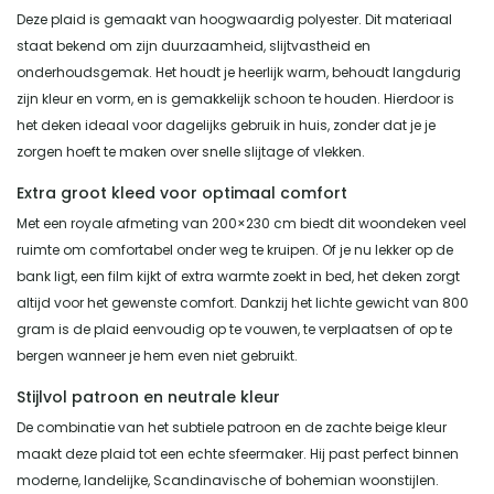
Deze plaid is gemaakt van hoogwaardig polyester. Dit materiaal
staat bekend om zijn duurzaamheid, slijtvastheid en
onderhoudsgemak. Het houdt je heerlijk warm, behoudt langdurig
zijn kleur en vorm, en is gemakkelijk schoon te houden. Hierdoor is
het deken ideaal voor dagelijks gebruik in huis, zonder dat je je
zorgen hoeft te maken over snelle slijtage of vlekken.
Extra groot kleed voor optimaal comfort
Met een royale afmeting van 200×230 cm biedt dit woondeken veel
ruimte om comfortabel onder weg te kruipen. Of je nu lekker op de
bank ligt, een film kijkt of extra warmte zoekt in bed, het deken zorgt
altijd voor het gewenste comfort. Dankzij het lichte gewicht van 800
gram is de plaid eenvoudig op te vouwen, te verplaatsen of op te
bergen wanneer je hem even niet gebruikt.
Stijlvol patroon en neutrale kleur
De combinatie van het subtiele patroon en de zachte beige kleur
maakt deze plaid tot een echte sfeermaker. Hij past perfect binnen
moderne, landelijke, Scandinavische of bohemian woonstijlen.