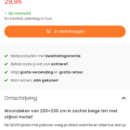
29,95
✓ Op voorraad
Nu besteld, zaterdag in huis
In winkelwagen
Merkproducten met
kwaliteitsgarantie
.
Call
Betaal zoals jij wilt, ook
achteraf
.
to
Altijd
gratis verzending
én
gratis retour
.
actions
Mooi wonen,
slim gekozen
!
Woondeken van 200×230 cm in zachte beige tint met
stijlvol motief
De QUVIO plaid met patroon voeg je direct warmte en sfeer toe aan je