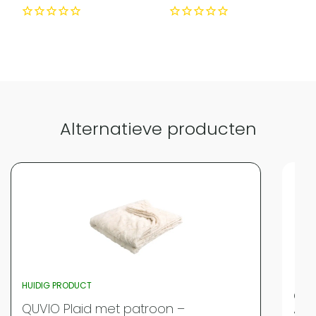
Alternatieve producten
HUIDIG PRODUCT
QUV
QUVIO Plaid met patroon –
200