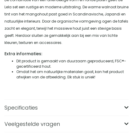
Lela set een rustige en moderne uitstraling. De warme walnoot bruine
tint van het mangohout past goed in Scandinavische, Japandi en
natuurlijke interieurs. Door de organische vormgeving ogen de tafels
zacht en elegant, terwijl het massieve hout juist een stevige basis
geeft. Hierdoor sluiten ze gemakkelijk aan bij een mix van lichte
kleuren, texturen en accessoires.
Extra informaties:
Dit product is gemaakt van duurzaam geproduceerd, FSC®-
gecertificeerd hout.
Omdat het om natuurlijke materialen gaat, kan het product
afwijken van de afbeelding. Elk stuk is uniek!
Specificaties
Veelgestelde vragen
Merk
Lewis & Loft