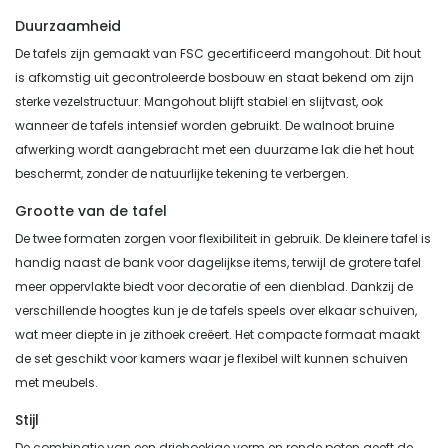
Duurzaamheid
De tafels zijn gemaakt van FSC gecertificeerd mangohout. Dit hout
is afkomstig uit gecontroleerde bosbouw en staat bekend om zijn
sterke vezelstructuur. Mangohout blijft stabiel en slijtvast, ook
wanneer de tafels intensief worden gebruikt. De walnoot bruine
afwerking wordt aangebracht met een duurzame lak die het hout
beschermt, zonder de natuurlijke tekening te verbergen.
Grootte van de tafel
De twee formaten zorgen voor flexibiliteit in gebruik. De kleinere tafel is
handig naast de bank voor dagelijkse items, terwijl de grotere tafel
meer oppervlakte biedt voor decoratie of een dienblad. Dankzij de
verschillende hoogtes kun je de tafels speels over elkaar schuiven,
wat meer diepte in je zithoek creëert. Het compacte formaat maakt
de set geschikt voor kamers waar je flexibel wilt kunnen schuiven
met meubels.
Stijl
De combinatie van een driehoekige vorm en ronde poten geeft de