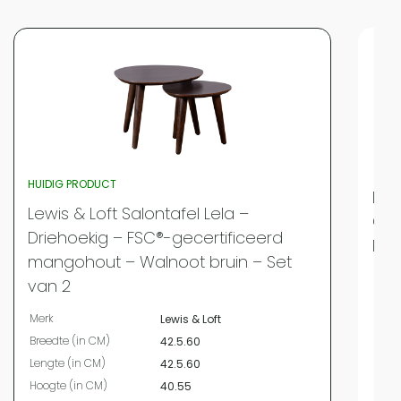
HUIDIG PRODUCT
Lewi
Lewis & Loft Salontafel Lela –
Ges
Driehoekig – FSC®-gecertificeerd
Ron
mangohout – Walnoot bruin – Set
Merk
van 2
Bree
Merk
Lewis & Loft
Leng
Breedte (in CM)
42.5.60
Hoog
Lengte (in CM)
42.5.60
Diam
Hoogte (in CM)
40.55
Kleur