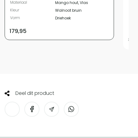
Materiaal
Mango hout, Vlas
Vor
Kleur
Walnoot bruin
Mater
Vorm
Driehoek
Mater
Bevat
179,95
169,9
Deel dit product