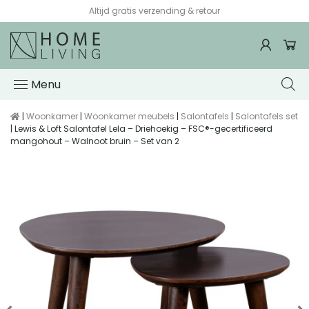
Altijd gratis verzending & retour
Menu
|
Woonkamer
|
Woonkamer meubels
|
Salontafels
|
Salontafels set
| Lewis & Loft Salontafel Lela – Driehoekig – FSC®-gecertificeerd
mangohout – Walnoot bruin – Set van 2