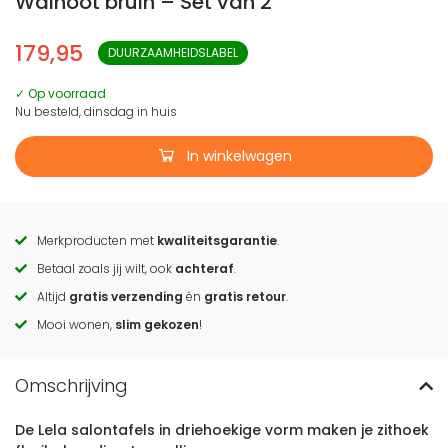
Walnoot bruin – Set van 2
179,95
DUURZAAMHEIDSLABEL
✓ Op voorraad
Nu besteld, dinsdag in huis
In winkelwagen
Merkproducten met
kwaliteitsgarantie
.
Call
Betaal zoals jij wilt, ook
achteraf
.
to
Altijd
gratis verzending
én
gratis retour
.
actions
Mooi wonen,
slim gekozen
!
De Lela salontafels in driehoekige vorm maken je zithoek