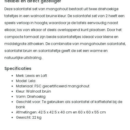
flexibel en direct gezelliger
Deze salontafel set van mangohout bestaat uit twee driehoekige
tafeltjes in een walnoot bruine kleur. De salontafel set van 2 heeft een
speels verloop in hoogte, waardoor je de tafels eenvoudig naast
elkaar, los van elkaar of deels overlappend kunt plaatsen. Door het
compacte formaat zijn beide salontafeltjes ideaal voor kleine en
middelgrote zithoeken. De combinatie van mangohouten salontafel,
salontafel bruin en salontafeltje geeft de set een warme en
natuurlijke uitstraling.
Specificaties
Merk: Lewis en Loft
Model: Lela
Materiaal: FSC gecertificeerd mangohout
Kleur: Walnoot bruin
Vorm: Driehoekig
Geschikt voor: Te gebruiken als salontafel of koffietafel bij de
bank
Afmetingen: 42.5 x 42.5 x 40 cm en 60 x 60 x 55 cm
Gewicht: 22 kg