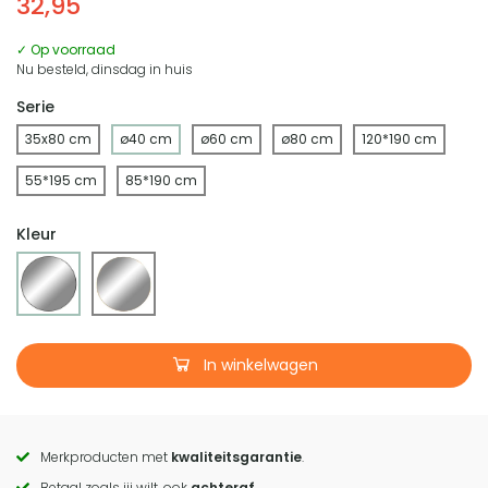
32,95
✓ Op voorraad
Nu besteld, dinsdag in huis
Serie
35x80 cm
ø40 cm
ø60 cm
ø80 cm
120*190 cm
55*195 cm
85*190 cm
Kleur
In winkelwagen
Merkproducten met
kwaliteitsgarantie
.
Call
Betaal zoals jij wilt, ook
achteraf
.