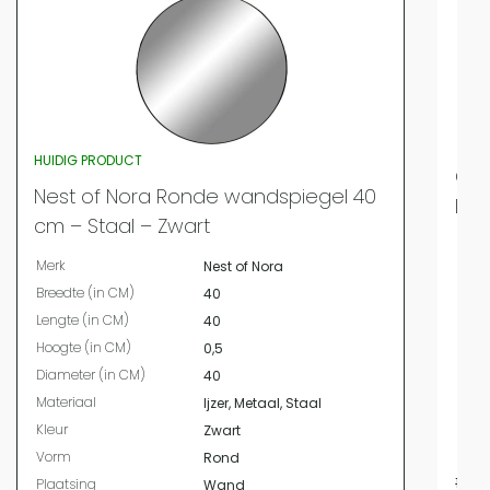
HUIDIG PRODUCT
QUV
Nest of Nora Ronde wandspiegel 40
Dra
cm – Staal – Zwart
Merk
Merk
Nest of Nora
Bree
Breedte (in CM)
40
Leng
Lengte (in CM)
40
Hoog
Hoogte (in CM)
0,5
Diam
Diameter (in CM)
40
Mate
Materiaal
Ijzer, Metaal, Staal
Kleur
Kleur
Zwart
Vor
Vorm
Rond
19,95
Plaatsing
Wand