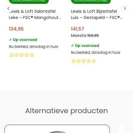
DUURZAAMHEIDSLABEL
DUURZAAMHEIDSLABEL
toe.
fotolijsten, posters of wandplanken in een gallery wall. De
e mailadres verantwoordelijke
product-
Lewis & Loft Salontafel
Lewis & Loft Bijzettafel
marktdeelnemer in de eu
compliance@homeliving.nl
zwarte metalen rand zorgt daarbij voor een rustig en
Leke – FSC® Mangohout
Luis – Gestapeld – FSC®
– Rond ⌀60 cm – Bruin
mangohout – Rond 35 –
samenhangend accent.
telefoonnummer verantwoordelijke
134,95
141,57
+31 (0)85 - 130 25 740
Naturel mat
marktdeelnemer in de eu
Meestal
169,95
✓ Op voorraad
Categorie
Spiegels
✓ Op voorraad
Nu besteld, dinsdag in huis
Nu besteld, dinsdag in huis
Vergelijk met alternatieven
Alternatieve producten