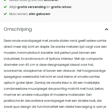
to
Altijd
gratis verzending
én
gratis retour
.
actions
Mooi wonen,
slim gekozen
!
Deze ronde wandspiegel met zwarte stalen rand geeft iedere ruimte
direct meer stijl, licht en diepte. De slanke metalen lijst zorgt voor een
modern, minimalistisch karakter dat perfect past binnen een
industrieel, Scandinavisch of tijdloos interieur. Met zijn compacte
diameter van 40 cm is deze designspiegel ideaal voor hal,
woonkamer, slaapkamer of boven een dressoir. Het hoogwaardige
spiegelglas weerkaatst het licht en laat kleine of smalle ruimtes
optisch groter lijken. Dankzij de zwarte kleur is dit een makkelijke
combineerbare muurspiegel die prachtig matcht met hout, beton,
marmer en andere natuurlijke of moderne materialen. Een
praktische én decoratieve wandspiegel met een strakke look, die
zowel qua design als functionaliteit een sterke toevoeging is aan je