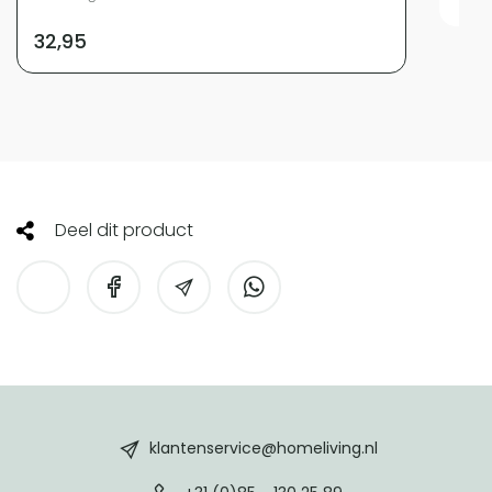
32,95
Deel dit product
HomeLiving
footer
klantenservice@homeliving.nl