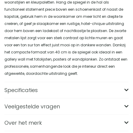
woonstijlen en kleurpaletten. Hang de spiegel in de hal als
functioneel statement piece boven een schoenenkast of naast de
kapstok, gebruik hem in de woonkamer om meer licht en diepte te
creëren, of geef je slaapkamer een rustige, hotel-chique uitstraling
door hem boven een ladekast of nachtkastje te plaatsen. De zwarte
metalen lijst zorgt voor een sterk contrast op lichte muren en gaat
voor een ton sur ton effect juist mooi op in donkere wanden. Dankzij
het compacte formaat van 40 cm is de spiegel ook ideaal in een
gallery wall met fotolijsten, posters of wandplanken. Zo ontstaat een
professionele, samenhangende look die je interieur direct een
afgewerkte, doordachte uitstraling geeft.
Specificaties
Veelgestelde vragen
Merk
Nest of Nora
Breedte (in CM)
40
Over het merk
Hoe groot is de ronde wandspiegel Nest of Nora
precies?
Lengte (in CM)
40