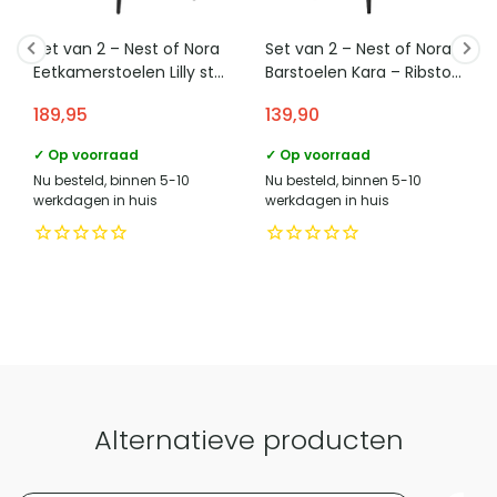
marktdeelnemer in de eu
Reusel
De diameter van 110 cm en het ronde blad maken de tafel
tafelblad.
geschikt voor compactere eetkamers, woonkeukens en
e mailadres verantwoordelijke
product-
Set van 2 – Nest of Nora
Set van 2 – Nest of Nora
marktdeelnemer in de eu
compliance@homeliving.nl
appartementen. Zonder hoeken of scherpe randen blijft er
Eetkamerstoelen Lilly stof
Barstoelen Kara – Ribstof
– Grijs
ivoor
meer bewegingsruimte rondom de tafel.
telefoonnummer verantwoordelijke
189,95
139,90
+31 (0)85 - 130 25 828
marktdeelnemer in de eu
✓ Op voorraad
✓ Op voorraad
Categorie
Eettafels
Nu besteld, binnen 5-10
Nu besteld, binnen 5-10
werkdagen in huis
werkdagen in huis
Vergelijk met alternatieven
Alternatieve producten