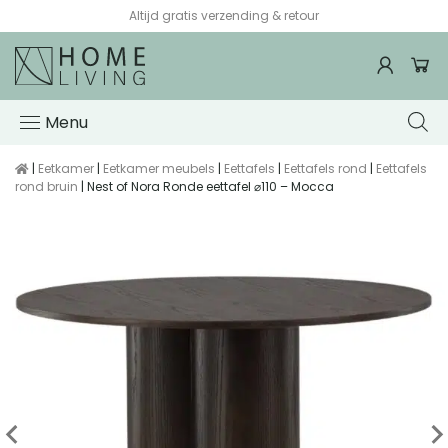
Altijd gratis verzending & retour
Menu
|
Eetkamer
|
Eetkamer meubels
|
Eettafels
|
Eettafels rond
|
Eettafels
rond bruin
| Nest of Nora Ronde eettafel ⌀110 – Mocca