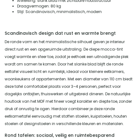
Afwerking: slank blad met zichtbare houtstructuur
Draagvermogen: 80 kg
Stijl: Scandinavisch, minimalistisch, modern
Scandinavisch design dat rust en warmte brengt
De ronde vorm en het minimalistische silhouet geven je interieur
direct rust en een opgeruimde uitstraling. De diepe mocca-tint
voegt warmte en sfeer toe, zodat je eethoek een uitnodigende plek
wordt om samen te komen. Door het slanke blad blijft de ronde
eettafel visueel licht en ruimtelijk, ideaal voor kleinere eetkamers,
woonkeukens of appartementen. Met een diameter van 110 cm biedt
deze tafel comfortabel plaats voor 3–4 personen, perfect voor
dagelijks ontbijten, thuiswerken of uitgebreid dineren. De natuurlijke
houtlook van het MDF met fineer voegt karakter en diepte toe, zonder
druk of onrustig te ogen. Hierdoor combineer je deze ronde
eetkamertafel eenvoudig met stoffen stoelen, kuipstoelen, houten
stoelen of designstoelen in verschillende kleuren en materialen.
Rond tafelen: sociaal, veilig en ruimtebesparend