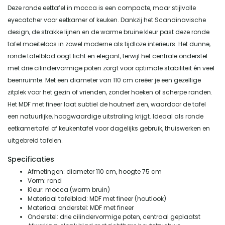
Deze ronde eettafel in mocca is een compacte, maar stijlvolle
eyecatcher voor eetkamer of keuken. Dankzij het Scandinavische
design, de strakke lijnen en de warme bruine kleur past deze ronde
tafel moeiteloos in zowel moderne als tijdloze interieurs. Het dunne,
ronde tafelblad oogt licht en elegant, terwijl het centrale onderstel
met drie cilindervormige poten zorgt voor optimale stabiliteit én veel
beenruimte. Met een diameter van 110 cm creëer je een gezellige
zitplek voor het gezin of vrienden, zonder hoeken of scherpe randen.
Het MDF met fineer laat subtiel de houtnerf zien, waardoor de tafel
een natuurlijke, hoogwaardige uitstraling krijgt. Ideaal als ronde
eetkamertafel of keukentafel voor dagelijks gebruik, thuiswerken en
uitgebreid tafelen.
Specificaties
Afmetingen: diameter 110 cm, hoogte 75 cm
Vorm: rond
Kleur: mocca (warm bruin)
Materiaal tafelblad: MDF met fineer (houtlook)
Materiaal onderstel: MDF met fineer
Onderstel: drie cilindervormige poten, centraal geplaatst