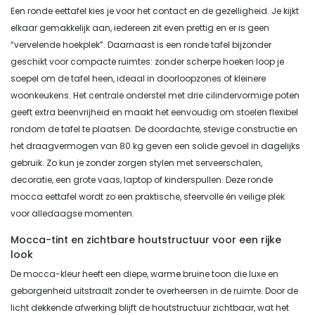
Een ronde eettafel kies je voor het contact en de gezelligheid. Je kijkt
elkaar gemakkelijk aan, iedereen zit even prettig en er is geen
“vervelende hoekplek”. Daarnaast is een ronde tafel bijzonder
geschikt voor compacte ruimtes: zonder scherpe hoeken loop je
soepel om de tafel heen, ideaal in doorloopzones of kleinere
woonkeukens. Het centrale onderstel met drie cilindervormige poten
geeft extra beenvrijheid en maakt het eenvoudig om stoelen flexibel
rondom de tafel te plaatsen. De doordachte, stevige constructie en
het draagvermogen van 80 kg geven een solide gevoel in dagelijks
gebruik. Zo kun je zonder zorgen stylen met serveerschalen,
decoratie, een grote vaas, laptop of kinderspullen. Deze ronde
mocca eettafel wordt zo een praktische, sfeervolle én veilige plek
voor alledaagse momenten.
Mocca-tint en zichtbare houtstructuur voor een rijke
look
De mocca-kleur heeft een diepe, warme bruine toon die luxe en
geborgenheid uitstraalt zonder te overheersen in de ruimte. Door de
licht dekkende afwerking blijft de houtstructuur zichtbaar, wat het