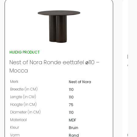
HUIDIG PRODUCT
Nes
Nest of Nora Ronde eettafel ⌀110 –
eet
Mocca
Merk
Merk
Nest of Nora
Bree
Breedte (in CM)
110
Leng
Lengte (in CM)
110
Hoog
Hoogte (in CM)
75
Mate
Diameter (in CM)
110
Kleur
Materiaal
MDF
Vor
Kleur
Bruin
699
Vorm
Rond