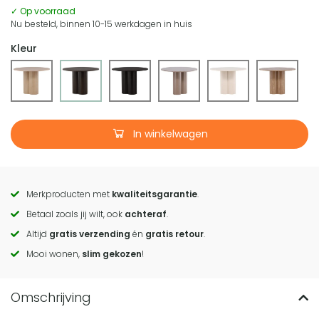
✓ Op voorraad
Nu besteld, binnen 10-15 werkdagen in huis
Kleur
In winkelwagen
Merkproducten met
kwaliteitsgarantie
.
Call
Betaal zoals jij wilt, ook
achteraf
.
to
Altijd
gratis verzending
én
gratis retour
.
actions
Mooi wonen,
slim gekozen
!