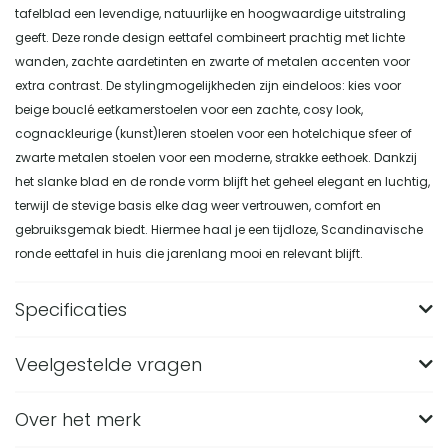
tafelblad een levendige, natuurlijke en hoogwaardige uitstraling
geeft. Deze ronde design eettafel combineert prachtig met lichte
wanden, zachte aardetinten en zwarte of metalen accenten voor
extra contrast. De stylingmogelijkheden zijn eindeloos: kies voor
beige bouclé eetkamerstoelen voor een zachte, cosy look,
cognackleurige (kunst)leren stoelen voor een hotelchique sfeer of
zwarte metalen stoelen voor een moderne, strakke eethoek. Dankzij
het slanke blad en de ronde vorm blijft het geheel elegant en luchtig,
terwijl de stevige basis elke dag weer vertrouwen, comfort en
gebruiksgemak biedt. Hiermee haal je een tijdloze, Scandinavische
ronde eettafel in huis die jarenlang mooi en relevant blijft.
Specificaties
Veelgestelde vragen
Merk
Nest of Nora
Breedte (in CM)
110
Over het merk
Hoe groot is de Nest of Nora Ronde eettafel in de
kleur Mocca?
Lengte (in CM)
110