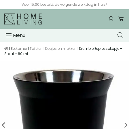
Voor 15:00 besteld, de volgende werkdag in huis*
Menu
|
Eetkamer
|
Tafelen
|
Kopjes en mokken
| Krumble Espressokopje –
Staal – 80 ml