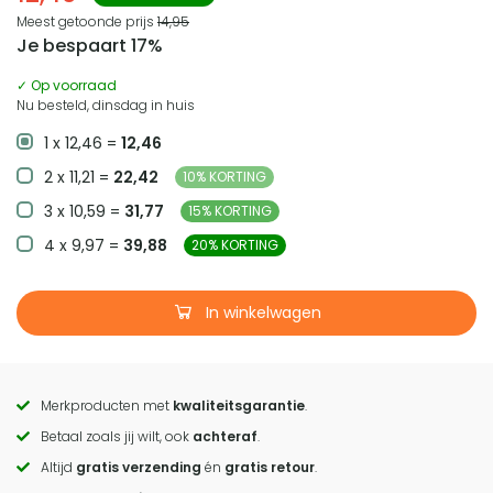
Meest getoonde prijs
14,95
Je bespaart 17%
✓ Op voorraad
Nu besteld, dinsdag in huis
1 x 12,46 =
12,46
2 x 11,21 =
22,42
10% KORTING
3 x 10,59 =
31,77
15% KORTING
4 x 9,97 =
39,88
20% KORTING
In winkelwagen
Merkproducten met
kwaliteitsgarantie
.
Call
Betaal zoals jij wilt, ook
achteraf
.
to
Altijd
gratis verzending
én
gratis retour
.
actions