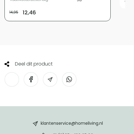
12,46
14,95
Deel dit product
HomeLiving
footer
klantenservice@homeliving.nl