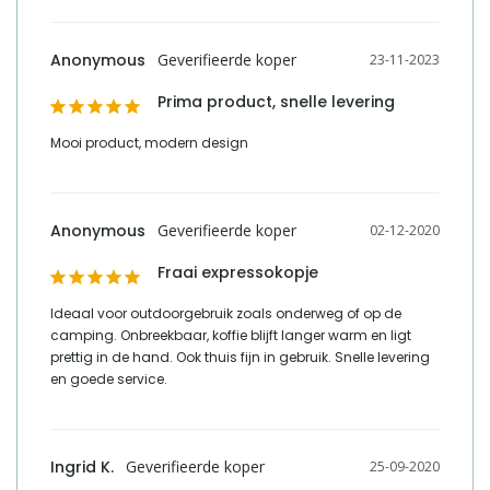
telefoonnummer verantwoordelijke
+31 (0)85 - 130 25 89
marktdeelnemer in de eu
Anonymous
23-11-2023
Prima product, snelle levering
Vergelijk met alternatieven
Mooi product, modern design
Anonymous
02-12-2020
Fraai expressokopje
Ideaal voor outdoorgebruik zoals onderweg of op de 
camping. Onbreekbaar, koffie blijft langer warm en ligt 
prettig in de hand. Ook thuis fijn in gebruik. Snelle levering 
en goede service.
Ingrid K.
25-09-2020