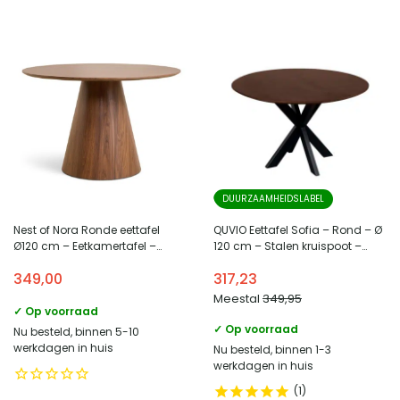
DUURZAAMHEIDSLABEL
Nest of Nora Ronde eettafel
QUVIO Eettafel Sofia – Rond – Ø
Ø120 cm – Eetkamertafel –
120 cm – Stalen kruispoot –
Walnoot
FSC® gecertificeerd
349,00
317,23
mangohout – Bruin
Meestal
349,95
✓ Op voorraad
✓ Op voorraad
Nu besteld, binnen 5-10
werkdagen in huis
Nu besteld, binnen 1-3
werkdagen in huis
1