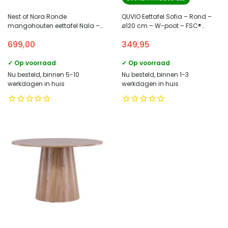
Nest of Nora Ronde
QUVIO Eettafel Sofia – Rond –
mangohouten eettafel Nala –
ø120 cm – W-poot – FSC®
Ø120 cm – Lichtbruin
gecertificeerd mangohout –
699,00
349,95
Bruin
✓ Op voorraad
✓ Op voorraad
Nu besteld, binnen 5-10
Nu besteld, binnen 1-3
werkdagen in huis
werkdagen in huis