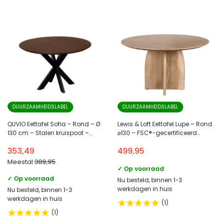
DUURZAAMHEIDSLABEL
DUURZAAMHEIDSLABEL
QUVIO Eettafel Sofia – Rond – Ø
Lewis & Loft Eettafel Lupe – Rond
130 cm – Stalen kruispoot –
⌀130 – FSC®-gecertificeerd
FSC® gecertificeerd
mangohout – Naturel
353,49
499,95
mangohout – Bruin
Meestal
389,95
✓ Op voorraad
✓ Op voorraad
Nu besteld, binnen 1-3
werkdagen in huis
Nu besteld, binnen 1-3
werkdagen in huis
1
1