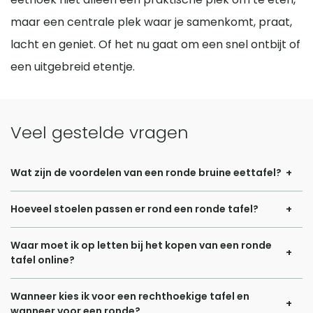
maar een centrale plek waar je samenkomt, praat,
lacht en geniet. Of het nu gaat om een snel ontbijt of
een uitgebreid etentje.
Veel gestelde vragen
Wat zijn de voordelen van een ronde bruine eettafel?
Een ronde bruine eettafel heeft meerdere voordelen.
Hoeveel stoelen passen er rond een ronde tafel?
Doordat er geen hoeken zijn, kan iedereen elkaar
Hoeveel stoelen er rond een ronde tafel passen, hangt
gemakkelijk aankijken en met elkaar praten, wat zorgt voor
Waar moet ik op letten bij het kopen van een ronde
vooral af van de diameter van de tafel en het type stoelen
een gezellige en gelijkwaardige sfeer aan tafel. Dit maakt
tafel online?
dat je gebruikt. Hoe groter de tafel, hoe meer stoelen er
een ronde tafel ideaal voor etentjes met familie of
Bij het kopen van een ronde eettafel is het belangrijk om
comfortabel omheen passen. Ook speelt de breedte van
Wanneer kies ik voor een rechthoekige tafel en
vrienden, maar ook voor dagelijks gebruik. De warme bruine
vooraf de ruimte goed op te meten. Houd daarbij minimaal
wanneer voor een ronde?