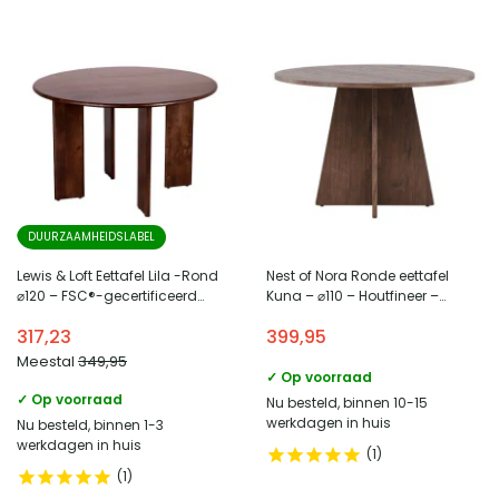
DUURZAAMHEIDSLABEL
Lewis & Loft Eettafel Lila -Rond
Nest of Nora Ronde eettafel
⌀120 – FSC®-gecertificeerd
Kuna – ⌀110 – Houtfineer –
mangohout – Walnoot bruin
Mocca
317,23
399,95
Meestal
349,95
✓ Op voorraad
✓ Op voorraad
Nu besteld, binnen 10-15
werkdagen in huis
Nu besteld, binnen 1-3
werkdagen in huis
1
1