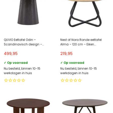
QUVIO Eettafel Odin –
Nest of Nora Ronde eettafel
Scandinavisch design –
Alma – 120 cm – Eiken
Mocca MDF – Ronde tafel 120
melamine met metalen poten –
499,95
219,95
cm
Naturel
✓ Op voorraad
✓ Op voorraad
Nu besteld, binnen 10-15
Nu besteld, binnen 10-15
werkdagen in huis
werkdagen in huis