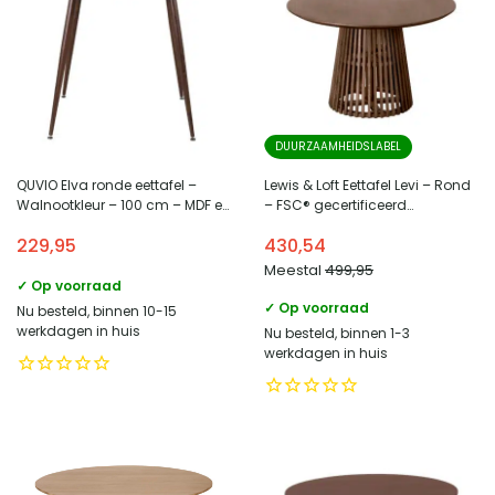
DUURZAAMHEIDSLABEL
QUVIO Elva ronde eettafel –
Lewis & Loft Eettafel Levi – Rond
Walnootkleur – 100 cm – MDF en
– FSC® gecertificeerd
staal
mangohout – Ø120 cm – Bruin
229,95
430,54
Meestal
499,95
✓ Op voorraad
✓ Op voorraad
Nu besteld, binnen 10-15
werkdagen in huis
Nu besteld, binnen 1-3
werkdagen in huis