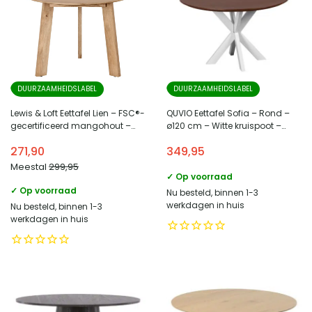
DUURZAAMHEIDSLABEL
DUURZAAMHEIDSLABEL
Lewis & Loft Eettafel Lien – FSC®-
QUVIO Eettafel Sofia – Rond –
gecertificeerd mangohout –
ø120 cm – Witte kruispoot –
Rond – ø105 cm – Naturel
FSC® gecertificeerd
271,90
349,95
mangohout – Bruin
Meestal
299,95
✓ Op voorraad
✓ Op voorraad
Nu besteld, binnen 1-3
werkdagen in huis
Nu besteld, binnen 1-3
werkdagen in huis