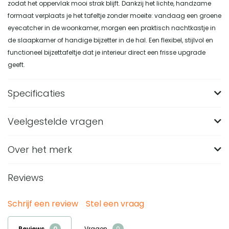
zodat het oppervlak mooi strak blijft. Dankzij het lichte, handzame
formaat verplaats je het tafeltje zonder moeite: vandaag een groene
eyecatcher in de woonkamer, morgen een praktisch nachtkastje in
de slaapkamer of handige bijzetter in de hal. Een flexibel, stijlvol en
functioneel bijzettafeltje dat je interieur direct een frisse upgrade
geeft.
Specificaties
Veelgestelde vragen
Merk
Nest of Nora
Breedte (in CM)
50
Over het merk
Hoe groot is de Nest of Nora ronde bijzettafel
Kavik?
Lengte (in CM)
50
Reviews
De Nest of Nora ronde bijzettafel Kavik heeft een diameter
Hoogte (in CM)
38
Van welk materiaal is de groene bijzettafel Kavik
van 50 cm en een hoogte van 38 cm. Door het ronde blad
gemaakt?
Materiaal
MDF
Schrijf een review
Stel een vraag
en compacte formaat past de tafel goed naast een bank,
De bijzettafel Kavik is gemaakt van MDF. Het MDF tafelblad
Kleur
Groen
Hoe onderhoud je deze MDF bijzettafel?
fauteuil of bed.
Nest of Nora ontwerpt en realiseert interieurs die rust, warmte en
Reviews
Vragen