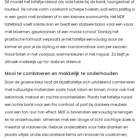
Dit maakt het tafeltje ideaal als side table bij de bank, loungestoel of
fauteuil. De ronde vorm voorkomt scherpe hoeken, wat extra prettig is
in een gezin met kinderen of in een kleinere woonruimte. Het MDF
tafelblad voelt solide aan en biedt een stabiele basis voor een vaas
met bloemen, geurkaarsen of een mooie schaal. Dankzij het
praktische formaat verplaats je het tafeltje eenvoudig door de
kamer en pas je de styling in een handomdraai aan per seizoen:
frisse tinten in het voorjaar, warme kleuren in het najaar. Zo blijft je
zithoek makkelijk up-to-date en sfeervol.
Mooi te combineren en makkelijk te onderhouden
Door de groene kleur laat dit bijzettafeltje zich uitstekend combineren
met natuurlijke materialen zoals hout, rotan en linnen, maar ook met
betonlook, metaal en zachte woontextielen. Plaats het tafeltje naast
een lichte bank voor een fris contrast of juist bij donkere meubels
voor een ton-sur-ton effect. MDF is bovendien eenvoudig te reinigen
en te onderhouden: afnemen met een droge of licht vochtige doek is
meestal al voldoende. Gebruik onderzetters voor hete dranken en
plaats viltjes onder decoratieve items om krassen te voorkomen,