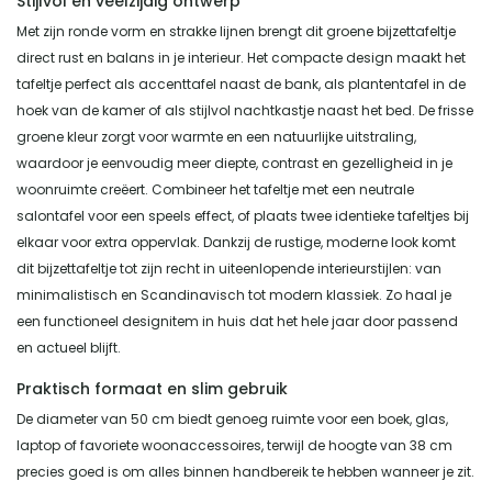
Stijlvol en veelzijdig ontwerp
Met zijn ronde vorm en strakke lijnen brengt dit groene bijzettafeltje
direct rust en balans in je interieur. Het compacte design maakt het
tafeltje perfect als accenttafel naast de bank, als plantentafel in de
hoek van de kamer of als stijlvol nachtkastje naast het bed. De frisse
groene kleur zorgt voor warmte en een natuurlijke uitstraling,
waardoor je eenvoudig meer diepte, contrast en gezelligheid in je
woonruimte creëert. Combineer het tafeltje met een neutrale
salontafel voor een speels effect, of plaats twee identieke tafeltjes bij
elkaar voor extra oppervlak. Dankzij de rustige, moderne look komt
dit bijzettafeltje tot zijn recht in uiteenlopende interieurstijlen: van
minimalistisch en Scandinavisch tot modern klassiek. Zo haal je
een functioneel designitem in huis dat het hele jaar door passend
en actueel blijft.
Praktisch formaat en slim gebruik
De diameter van 50 cm biedt genoeg ruimte voor een boek, glas,
laptop of favoriete woonaccessoires, terwijl de hoogte van 38 cm
precies goed is om alles binnen handbereik te hebben wanneer je zit.