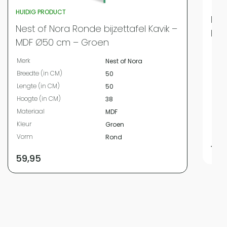
HUIDIG PRODUCT
Nes
Nest of Nora Ronde bijzettafel Kavik –
Fri
MDF Ø50 cm – Groen
Merk
Merk
Nest of Nora
Bree
Breedte (in CM)
50
Leng
Lengte (in CM)
50
Hoog
Hoogte (in CM)
38
Mate
Materiaal
MDF
Kleur
Kleur
Groen
Vor
Vorm
Rond
109
59,95