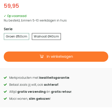
59,95
✓ Op voorraad
Nu besteld, binnen 5-10 werkdagen in huis
Serie
Groen Ø50cm
Walnoot Ø40cm
In winkelwagen
Merkproducten met
kwaliteitsgarantie
.
Call
Betaal zoals jij wilt, ook
achteraf
.
to
Altijd
gratis verzending
én
gratis retour
.
actions
Mooi wonen,
slim gekozen
!