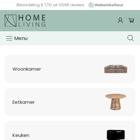
Beoordeling 8.7/10 uit 12066 reviews
WebwinkelKeur
Woonwinkel
HomeLiving
Menu
Woonkamer
Eetkamer
Keuken