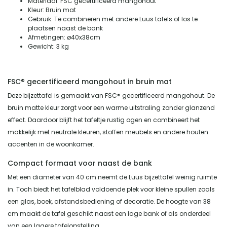
Materiaal: FSC gecertificeerd mangohout
Kleur: Bruin mat
Gebruik: Te combineren met andere Luus tafels of los te
plaatsen naast de bank
Afmetingen: ø40x38cm
Gewicht: 3 kg
FSC® gecertificeerd mangohout in bruin mat
Deze bijzettafel is gemaakt van FSC® gecertificeerd mangohout. De
bruin matte kleur zorgt voor een warme uitstraling zonder glanzend
effect. Daardoor blijft het tafeltje rustig ogen en combineert het
makkelijk met neutrale kleuren, stoffen meubels en andere houten
accenten in de woonkamer.
Compact formaat voor naast de bank
Met een diameter van 40 cm neemt de Luus bijzettafel weinig ruimte
in. Toch biedt het tafelblad voldoende plek voor kleine spullen zoals
een glas, boek, afstandsbediening of decoratie. De hoogte van 38
cm maakt de tafel geschikt naast een lage bank of als onderdeel
van een lagere tafelopstelling.