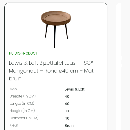
HUIDIG PRODUCT
Lewi
Lewis & Loft Bijzettafel Luus – FSC®
man
Mangohout – Rond ø40 cm – Mat
Merk
bruin
Bree
Merk
Lewis & Loft
Leng
Breedte (in CM)
40
Hoog
Lengte (in CM)
40
Kleur
Hoogte (in CM)
38
Vor
Diameter (in CM)
40
Mater
Kleur
Bruin
Mater