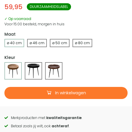
59,95
DUURZAAMHEIDSLABEL
✓ Op voorraad
Voor 15:00 besteld, morgen in huis
Maat
ø 40 cm
ø 46 cm
ø 50 cm
ø 80 cm
Kleur
In winkelwagen
Merkproducten met
kwaliteitsgarantie
.
Call
Betaal zoals jij wilt, ook
achteraf
.
to