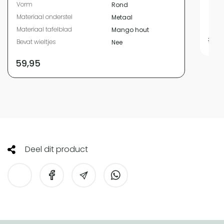
Vorm
Rond
Bevat
Materiaal onderstel
Metaal
Diam
Materiaal tafelblad
Mango hout
199,9
Bevat wieltjes
Nee
59,95
Deel dit product