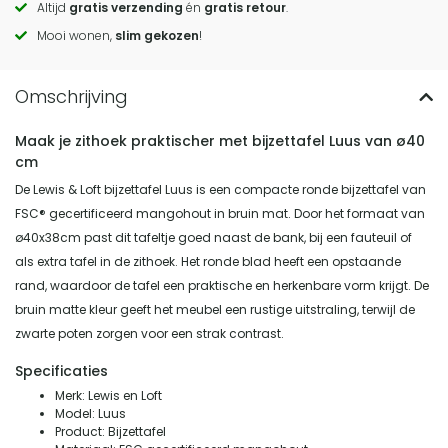
Altijd
gratis verzending
én
gratis retour
.
actions
Mooi wonen,
slim gekozen
!
Maak je zithoek praktischer met bijzettafel Luus van ø40
cm
De Lewis & Loft bijzettafel Luus is een compacte ronde bijzettafel van
FSC® gecertificeerd mangohout in bruin mat. Door het formaat van
ø40x38cm past dit tafeltje goed naast de bank, bij een fauteuil of
als extra tafel in de zithoek. Het ronde blad heeft een opstaande
rand, waardoor de tafel een praktische en herkenbare vorm krijgt. De
bruin matte kleur geeft het meubel een rustige uitstraling, terwijl de
zwarte poten zorgen voor een strak contrast.
Specificaties
Merk: Lewis en Loft
Model: Luus
Product: Bijzettafel