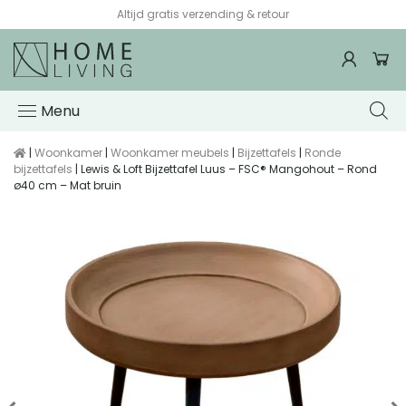
Altijd gratis verzending & retour
Menu
|
Woonkamer
|
Woonkamer meubels
|
Bijzettafels
|
Ronde
bijzettafels
| Lewis & Loft Bijzettafel Luus – FSC® Mangohout – Rond
ø40 cm – Mat bruin