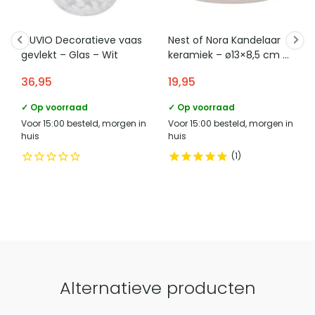
omvat.
Bevat wieltjes
Nee
QUVIO Decoratieve vaas
Nest of Nora Kandelaar
naam verantwoordelijke
gevlekt – Glas – Wit
keramiek – ø13×8,5 cm –
HomeLiving.nl
marktdeelnemer in de eu
Beige
36,95
19,95
adres verantwoordelijke
Lange voren 8, 5541RT
marktdeelnemer in de eu
Reusel
✓ Op voorraad
✓ Op voorraad
Voor 15:00 besteld, morgen in
Voor 15:00 besteld, morgen in
e mailadres verantwoordelijke
product-
huis
huis
marktdeelnemer in de eu
compliance@homeliving.nl
1
telefoonnummer verantwoordelijke
+31 (0)85 - 130 25 89
marktdeelnemer in de eu
Vergelijk met alternatieven
Alternatieve producten